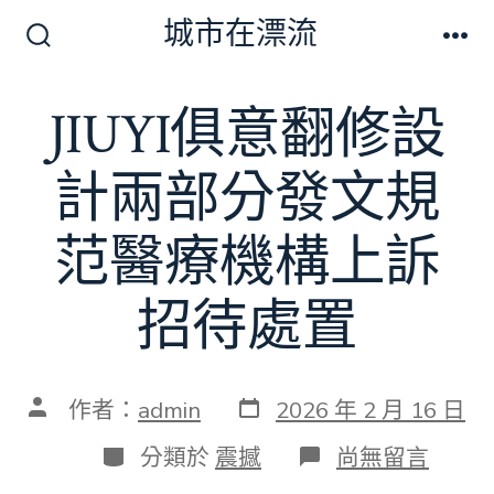
跳
城市在漂流
至
搜
選
尋
單
主
切
JIUYI俱意翻修設
要
換
開
內
關
計兩部分發文規
容
范醫療機構上訴
招待處置
發
文
作者：
admin
2026 年 2 月 16 日
表
章
日
作
分
在
分類於
震撼
尚無留言
期
者
類
〈JIUYI