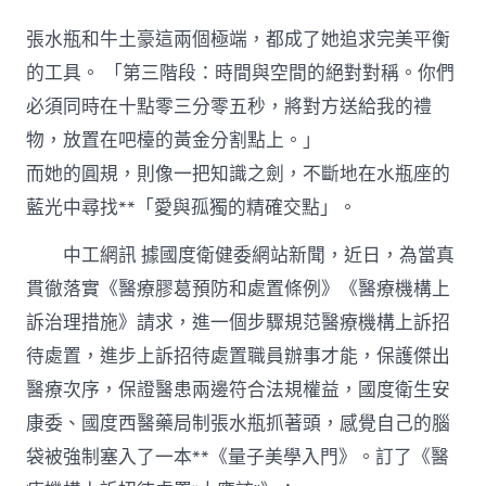
俱
意
張水瓶和牛土豪這兩個極端，都成了她追求完美平衡
翻
修
的工具。 「第三階段：時間與空間的絕對對稱。你們
設
必須同時在十點零三分零五秒，將對方送給我的禮
計
兩
物，放置在吧檯的黃金分割點上。」
部
而她的圓規，則像一把知識之劍，不斷地在水瓶座的
分
發
藍光中尋找**「愛與孤獨的精確交點」。
文
規
中工網訊 據國度衛健委網站新聞，近日，為當真
范
醫
貫徹落實《醫療膠葛預防和處置條例》《醫療機構上
療
訴治理措施》請求，進一個步驟規范醫療機構上訴招
機
構
待處置，進步上訴招待處置職員辦事才能，保護傑出
上
醫療次序，保證醫患兩邊符合法規權益，國度衛生安
訴
招
康委、國度西醫藥局制張水瓶抓著頭，感覺自己的腦
待
袋被強制塞入了一本**《量子美學入門》。訂了《醫
處
置〉