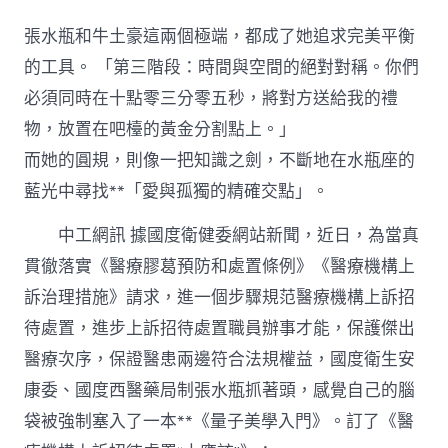
俱
意
張水瓶和牛土豪這兩個極端，都成了她追求完美平衡
翻
修
的工具。 「第三階段：時間與空間的絕對對稱。你們
設
必須同時在十點零三分零五秒，將對方送給我的禮
計
兩
物，放置在吧檯的黃金分割點上。」
部
而她的圓規，則像一把知識之劍，不斷地在水瓶座的
分
發
藍光中尋找**「愛與孤獨的精確交點」。
文
規
中工網訊 據國度衛健委網站新聞，近日，為當真
范
醫
貫徹落實《醫療膠葛預防和處置條例》《醫療機構上
療
訴治理措施》請求，進一個步驟規范醫療機構上訴招
機
構
待處置，進步上訴招待處置職員辦事才能，保護傑出
上
醫療次序，保證醫患兩邊符合法規權益，國度衛生安
訴
招
康委、國度西醫藥局制張水瓶抓著頭，感覺自己的腦
待
袋被強制塞入了一本**《量子美學入門》。訂了《醫
處
置〉