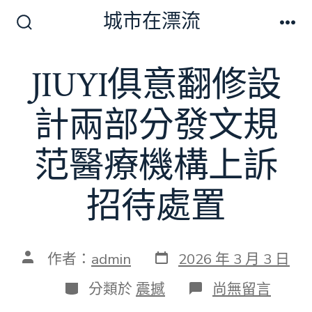
跳
城市在漂流
至
搜
選
尋
單
主
切
JIUYI俱意翻修設
要
換
開
內
關
計兩部分發文規
容
范醫療機構上訴
招待處置
發
文
作者：
admin
2026 年 3 月 3 日
表
章
日
作
分
在
分類於
震撼
尚無留言
期
者
類
〈JIUYI