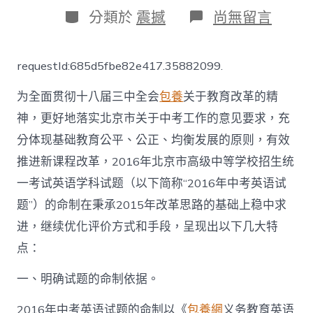
日
作
分
在
分類於
震撼
尚無留言
期
者
類
〈2016
年
中
requestId:685d5fbe82e417.35882099.
考
英
为全面贯彻十八届三中全会
包養
关于教育改革的精
语
学
神，更好地落实北京市关于中考工作的意见要求，充
科
分体现基础教育公平、公正、均衡发展的原则，有效
试
题
推进新课程改革，2016年北京市高级中等学校招生统
分
析
一考试英语学科试题（以下简称“2016年中考英语试
_
题”）的命制在秉承2015年改革思路的基础上稳中求
S
包
进，继续优化评价方式和手段，呈现出以下几大特
養
点：
網
心
一、明确试题的命制依据。
得
中
国
2016年中考英语试题的命制以《
包養網
义务教育英语