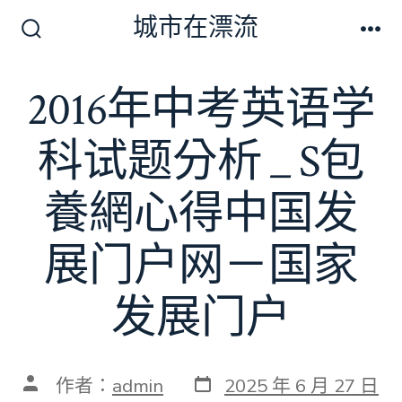
跳
城市在漂流
至
搜
選
尋
單
主
切
2016年中考英语学
要
換
開
內
關
科试题分析 _ S包
容
養網心得中国发
展门户网－国家
发展门户
發
文
作者：
admin
2025 年 6 月 27 日
表
章