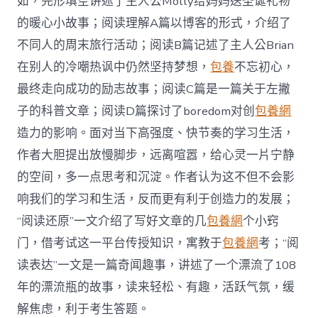
如，完形填空讲述了主人公Molly给妈妈送圣诞礼物
的暖心小故事；阅读理解A篇以博客的形式，介绍了
不同人的周末旅行活动；阅读B篇记述了主人公Brian
在别人的冷嘲热讽中仍然坚持梦想，
包養
不忘初心，
最终走向成功的励志故事；阅读C篇是一篇关于左撇
子的科普文章；阅读D篇探讨了boredom对创
包養網
造力的影响。面对当下高强度、快节奏的学习生活，
作者大胆提出放慢脚步，远离喧嚣，给心灵一片宁静
的空间，多一点思考和沉淀。作者认为这不但不会影
响我们的学习和生活，反而更有利于创造力的发展；
“阅读还原”一文介绍了写好文章的几
包養網
个小窍
门，借考试这一平台传授知识，寓教于
包養網
考；“阅
读表达”一文是一篇奇闻趣事，讲述了一个漂流了108
年的漂流瓶的故事，读来轻松、有趣，活跃气氛，缓
解焦虑，利于考生答题。