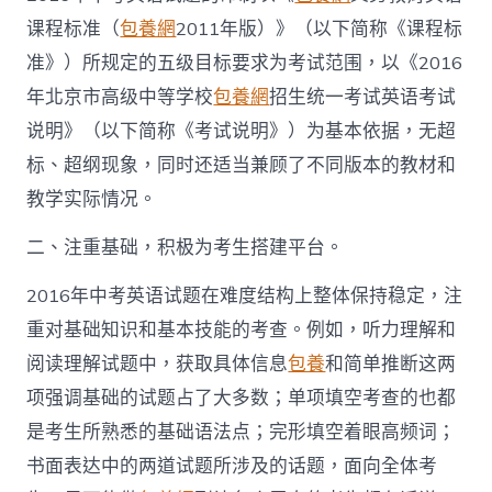
发
课程标准（
包養網
2011年版）》（以下简称《课程标
展
门
准》）所规定的五级目标要求为考试范围，以《2016
户
年北京市高级中等学校
包養網
招生统一考试英语考试
网
－
说明》（以下简称《考试说明》）为基本依据，无超
国
标、超纲现象，同时还适当兼顾了不同版本的教材和
家
发
教学实际情况。
展
门
二、注重基础，积极为考生搭建平台。
户〉
中
2016年中考英语试题在难度结构上整体保持稳定，注
重对基础知识和基本技能的考查。例如，听力理解和
阅读理解试题中，获取具体信息
包養
和简单推断这两
项强调基础的试题占了大多数；单项填空考查的也都
是考生所熟悉的基础语法点；完形填空着眼高频词；
书面表达中的两道试题所涉及的话题，面向全体考