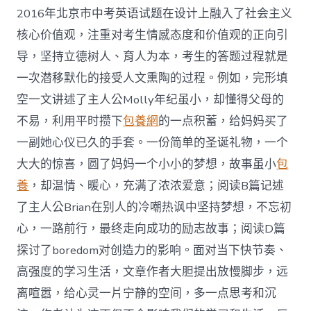
2016年北京市中考英语试题在设计上融入了社会主义
核心价值观，注重对考生情感态度和价值观的正向引
导，坚持立德树人、育人为本，考生的答题过程就是
一次潜移默化的接受人文熏陶的过程。例如，完形填
空一文讲述了主人公Molly年纪虽小，却懂得父母的
不易，利用平时攒下
包養網
的一点积蓄，给妈妈买了
一副她心仪已久的手套。一份简单的圣诞礼物，一个
大大的惊喜，圆了妈妈一个小小的梦想，故事虽小
包
養
，却温情、暖心，充满了浓浓爱意；阅读B篇记述
了主人公Brian在别人的冷嘲热讽中坚持梦想，不忘初
心，一路前行，最终走向成功的励志故事；阅读D篇
探讨了boredom对创造力的影响。面对当下快节奏、
高强度的学习生活，文章作者大胆提出放慢脚步，远
离喧嚣，给心灵一片宁静的空间，多一点思考和沉