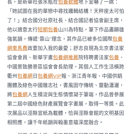
長，是新華社張水瓶在
包養軟體
地下室嚇了一跳：
「她試圖在我的單戀中尋找邏輯結構！天秤座太可怕
了！」結合國分社原社長、結合國記者協會副主席，
他以適意太行
短期包養
山川為特點，筆下作品盡顯雄
強氣韻，傳遞“靠山”理念，其作品已被多位國際
包養
網車馬費
政要加入我的最愛；舒志良現為北京書法家
協會會員、新華字畫
包養網推薦
院特聘書法家
包養
、
中國景致勝景區協會會長助理，其個人工作生活橫跨
衢州
包養網
日
包養網VIP
報、浙江青年報、中國供銷
團體及綠色中國雜志社，書風固守傳統、靈動瀟灑，
將
包養網
人生積淀與生態情懷凝于筆端，作品曾參展
第二屆中國綠色財產展覽會字畫展，取得一等獎。此
次展品以涇縣宣紙為載體，恰與涇縣會館的文明基因
相照應，讓千年紙韻與翰墨意蘊深度融合。