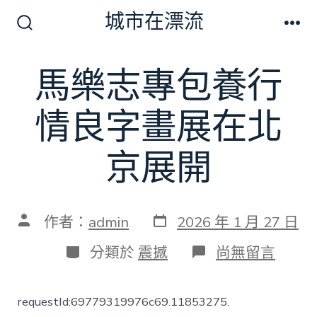
跳
城市在漂流
至
搜
選
尋
單
主
切
馬樂志專包養行
要
換
開
內
關
情良字畫展在北
容
京展開
發
文
作者：
admin
2026 年 1 月 27 日
表
章
日
作
分
在
分類於
震撼
尚無留言
期
者
類
〈馬
樂
志
requestId:69779319976c69.11853275.
專