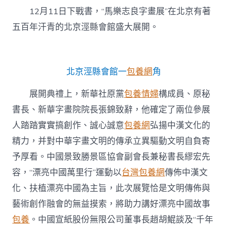
包
12月11日下戰書，“馬樂志良字畫展”在北京有著
養
行
五百年汗青的北京涇縣會館盛大展開。
情
良
字
畫
北京涇縣會館一
包養網
角
展
在
北
展開典禮上，新華社原黨
包養情婦
構成員、原秘
京
書長、新華字畫院院長張錦致辭，他確定了兩位參展
展
開〉
人踏踏實實搞創作、誠心誠意
包養網
弘揚中漢文化的
中
精力，并對中華字畫文明的傳承立異驅動文明自負寄
予厚看。中國景致勝景區協會副會長兼秘書長繆宏先
容，“漂亮中國萬里行”運動以
台灣包養網
傳佈中漢文
化、扶植漂亮中國為主旨，此次展覽恰是文明傳佈與
藝術創作融會的無益摸索，將助力講好漂亮中國故事
包養
。中國宣紙股份無限公司董事長趙胡鯤談及“千年