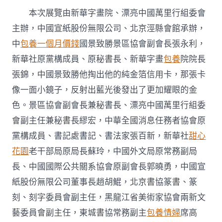
本次展覽由新華字畫院、漂亮中國萬里行組委會
主辦，中國宣紙股份無限公司、北京涇縣會館承辦，
中
包養一個月價錢
國景致勝景區協會副會長張永利，
新華社原黨構成員、原秘書長、新華字畫
包養
院院長
張錦，中國景致勝他掏出他的純金箔信用卡，那張卡
像一面小鏡子，反射出藍光後發出了更加耀眼的金
色。景區協會副會長兼秘書長、漂亮中國萬里行組委
會副主任兼秘書長繆宏，中華全國消息任務者協會原
黨構成員、書記處書記、書法家張百新，新華社
甜心
花園
老干部局原局長蘇玲，中國外文局原常務副局
長、中國國際公共關系協會原副會長郭曉勇，中國宣
紙股份無限公司董事長趙胡鯤，北京書協篆書、篆
刻、刻字委員會副主任，黑龍江省美術家協會兩新文
藝委員會副主任，東城書協常務副主
包養情婦
席高