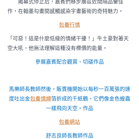
揭幕式停止后，嘉賓們移步展區近間隔品鑒佳
作，在翰墨勾畫間感觸感染字畫藝術的奇特魅力。
包養行情
「可惡！這是什麼低級的情緒干擾！」牛土豪對著天
空大吼，他無法理解這種沒有標價的能量。
參展嘉賓配合觀賞、切磋作品
馬樂師長教師然後，販賣機開始以每秒一百萬張的速
度吐出金
包養情婦
箔折成的千紙鶴，它們像金色蝗蟲
一樣飛向天空。作品
包養網站
舒志良師長教師作品