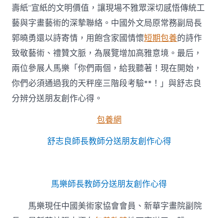
壽紙”宣紙的文明價值，讓現場不雅眾深切感悟傳統工
藝與字畫藝術的深摯聯絡。中國外文局原常務副局長
郭曉勇還以詩寄情，用飽含家國情懷
短期包養
的詩作
致敬藝術、禮贊文脈，為展覽增加高雅意境。最后，
兩位參展人馬樂「你們兩個，給我聽著！現在開始，
你們必須通過我的天秤座三階段考驗**！」與舒志良
分辨分送朋友創作心得。
包養網
舒志良師長教師分送朋友創作心得
馬樂師長教師分送朋友創作心得
馬樂現任中國美術家協會會員、新華字畫院副院