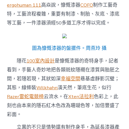
ergohuman 111
高焱說，慷慨漆器
COFO
制作工藝奇
特，工藝流程複雜，重要有制漆、制胎、灰底、漆底
等工藝，一件漆器須經50多道工序才得以完成。
圖為慷慨漆器的盤擺件。周燕玲 攝
隱花
100室內設計
是慷慨漆器的奇特身手，記者
看到，手藝人奇妙地把各類斑紋隱襯在漆質與胎胚之
間，若隱若現，其狀如深
幸福空間
巷基虛靜影沉璧；
其態，線條裝
Wilkhahn
潢天然，筆底生花，似行
Razer雷蛇電競椅
云流水。在
Xten法拉利
色彩上，此
刻也由本來的隱石紅木色改為珊瑚色等，加倍豐盛了
彩面。
立異的不只是情勢還有制作身手，為延長漆器產