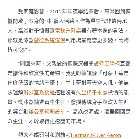
受家庭影響，2012年年夜學結業后，高焱回到慷
慨開啟了本身的“漆”藝人活路。作為重生代非遺傳承
人，高焱對于慷慨漆
電動升降桌
器有著本身的看法，
那就是漆器
歐德系統傢俱
利用場景應當更多變，萬物
皆可“漆”。
“剛回來時，父親做的慷慨漆器簡
護脊工學椅
直都
是擺件和欣賞性的產物，我更盼望讓慷「可惡！這是
什麼低級的情緒干擾！」牛土豪對著天空大吼，他無
法理解
辦公室系統櫃
這種沒有
久坐椅子推薦
標價的能
量。慨漆器融進蒼生生涯，發掘傳統身手與炊火生涯
的契合點
辦公室規劃設計
。”高焱說明說，漆器回回民
眾生涯，才幹取得更遼闊的市場。
顛末不竭研討和測驗考
Herman Miller Aeron