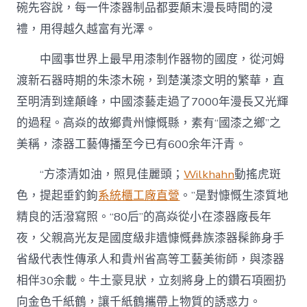
碗先容說，每一件漆器制品都要顛末漫長時間的浸
禮，用得越久越富有光澤。
中國事世界上最早用漆制作器物的國度，從河姆
渡新石器時期的朱漆木碗，到楚漢漆文明的繁華，直
至明清到達顛峰，中國漆藝走過了7000年漫長又光輝
的過程。高焱的故鄉貴州慷慨縣，素有“國漆之鄉”之
美稱，漆器工藝傳播至今已有600余年汗青。
“方漆清如油，照見佳麗頭；
Wilkhahn
動搖虎斑
色，提起垂釣鉤
系統櫃工廠直營
。”是對慷慨生漆質地
精良的活潑寫照。“80后”的高焱從小在漆器廠長年
夜，父親高光友是國度級非遺慷慨彝族漆器髹飾身手
省級代表性傳承人和貴州省高等工藝美術師，與漆器
相伴30余載。牛土豪見狀，立刻將身上的鑽石項圈扔
向金色千紙鶴，讓千紙鶴攜帶上物質的誘惑力。