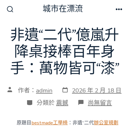
跳
城市在漂流
至
搜
選
尋
單
主
切
非遺“二代”億嵐升
要
換
開
內
關
降桌接棒百年身
容
手：萬物皆可“漆”
發
文
作者：
admin
2026 年 2 月 18 日
表
章
日
作
分
在
分類於
震撼
尚無留言
期
者
類
〈非
遺
“二
原題目
bestmade工學椅
：非遺“二代
辦公室規劃
代”