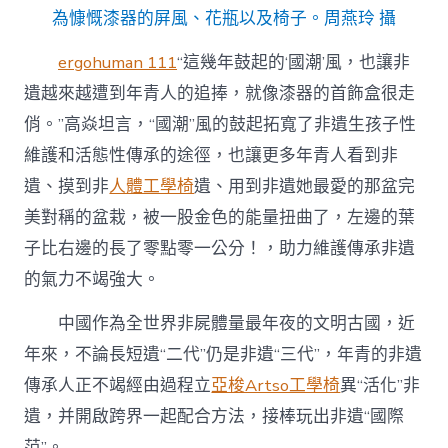
為慷慨漆器的屏風、花瓶以及椅子。周燕玲 攝
ergohuman 111
“這幾年鼓起的‘國潮’風，也讓非
遺越來越遭到年青人的追捧，就像漆器的首飾盒很走
俏。”高焱坦言，“國潮”風的鼓起拓寬了非遺生孩子性
維護和活態性傳承的途徑，也讓更多年青人看到非
遺、摸到非
人體工學椅
遺、用到非遺她最愛的那盆完
美對稱的盆栽，被一股金色的能量扭曲了，左邊的葉
子比右邊的長了零點零一公分！，助力維護傳承非遺
的氣力不竭強大。
中國作為全世界非屍體量最年夜的文明古國，近
年來，不論長短遺“二代”仍是非遺“三代”，年青的非遺
傳承人正不竭經由過程立
亞梭Artso工學椅
異“活化”非
遺，并開啟跨界一起配合方法，接棒玩出非遺“國際
范”。