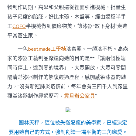
物制作周期，高焱和父親還從裡面引進機械，批量生
孩子尺度的胎胚，好比木碗、木盤等，經由過程半手
工
COFO
半機械做到價廉物美，讓漆器“放下身材”走進
平常蒼生家。
一色
bestmade工學椅
漆富麗、一韻漆不朽。高焱
家的漆器工藝制品廠還向她的目的是**「讓兩個極端
同時停止，達到零的境界」。大眾開放，大眾可零間
隔清楚漆器制作的繁復經過歷程，感觸感染漆器的魅
力，“沒有新冠肺炎疫情前，每年會有三四千人到廠里
觀賞漆器制作經過歷程。
震旦辦公家具
”
圖林天秤，這位被失衡逼瘋的美學家，已經決定
要用她自己的方式，強制創造一場平衡的三角戀愛。