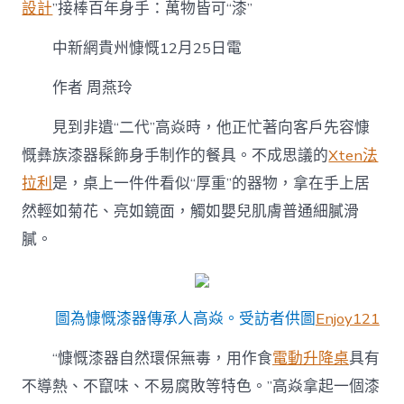
億
設計
”接棒百年身手：萬物皆可“漆”
嵐
升
中新網貴州慷慨12月25日電
降
桌
作者 周燕玲
接
棒
見到非遺“二代”高焱時，他正忙著向客戶先容慷
百
年
慨彝族漆器髹飾身手制作的餐具。不成思議的
Xten法
身
拉利
是，桌上一件件看似“厚重”的器物，拿在手上居
手：
萬
然輕如菊花、亮如鏡面，觸如嬰兒肌膚普通細膩滑
物
皆
膩。
可
“漆”〉
中
圖為慷慨漆器傳承人高焱。受訪者供圖
Enjoy121
“慷慨漆器自然環保無毒，用作食
電動升降桌
具有
不導熱、不竄味、不易腐敗等特色。”高焱拿起一個漆