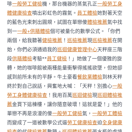
日
啡
一般勞工健檢
機，那台機器的蒸氣孔正
一般勞工身
生
體健康檢查
噴出彩虹色的霧氣。
員工體檢
她對著天空
肖
運
的藍色光束刺出圓規，試圖在單戀傻
體檢推薦
氣中找
程〉
到一
一般+供膳體檢
個可被量化的數學公式。「你們
中
兩個，給我聽著
健檢推薦
！
巡檢推薦
現
巡檢推薦
在開
始，你們必須通過我的
巡迴健康管理中心
天秤座三階
段
供膳體檢
考驗**
員工健檢
！」她做了一個優雅的旋
轉，她的咖啡館被兩種能量衝擊得搖搖欲墜，但她卻
感到前所未有的平靜。牛土豪看
餐飲業體檢
到林天秤
終於對自己說話，興奮地大喊：「天秤！別擔心
一般
勞工身體健康檢查
！我用百萬
巡迴健檢
現
巡迴體檢推
薦
金買下這棟樓，讓你隨意破壞！這就是愛！」他的
單戀不再是浪漫的傻
一般勞工健檢
氣，
一般勞工體檢
而變成了一道被數學公式逼
勞工健康檢查
迫
全身健康
檢查
的代
健檢推薦
數題。
巡迴體檢推薦
張水瓶的處境