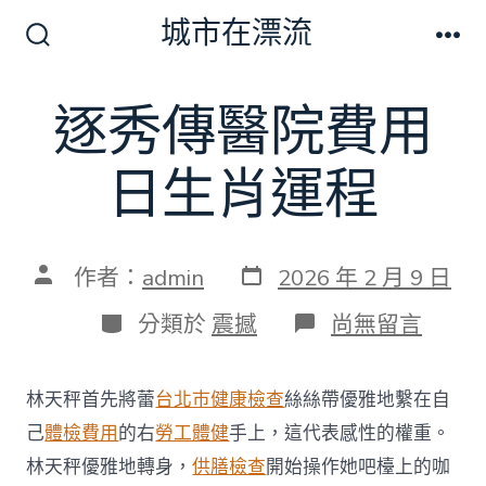
跳
城市在漂流
至
搜
選
尋
單
主
切
逐秀傳醫院費用
要
換
開
內
關
日生肖運程
容
發
文
作者：
admin
2026 年 2 月 9 日
表
章
日
作
分
在
分類於
震撼
尚無留言
期
者
類
〈逐
秀
傳
林天秤首先將蕾
台北巿健康檢查
絲絲帶優雅地繫在自
醫
院
己
體檢費用
的右
勞工體健
手上，這代表感性的權重。
費
林天秤優雅地轉身，
供膳檢查
開始操作她吧檯上的咖
用