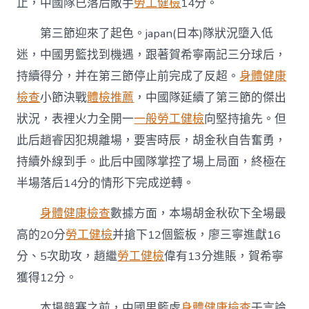
止，中國隊已落后敵手
勞工健檢
14分。
中
第三節迎來了起色。japan(日本)隊狀況墮入低
迷，中國男籃找到機遇，跟著賀希寧兩記三分球后，
持續得分，并在第三節停止前完成了反超。
身體健康
檢查
小節決戰
體檢推薦
，中國隊延續了第三節的傑出
狀況，表裡火力全開一
一般勞工健檢
向堅持搶先。但
此后趙睿因犯規離場，要害時辰，胡金秋自告奮勇，
持續外線到手。此后中國隊掌控了場上局面，終極在
半場落后14分的情形下完成逆轉。
身體健康檢查
數據方面，本場胡金秋砍下全場最
高的20分
勞工健檢
并搶下12個籃板，廖三寧進獻16
分、5次助攻，趙繼
勞工健檢
偉有13分進賬，賀希寧
獲得12分。
本場競賽之前，中國男籃處
身體健康檢查
于言論