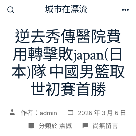
跳
城市在漂流
至
搜
選
尋
單
主
切
逆去秀傳醫院費
要
換
開
內
關
用轉擊敗japan(日
容
本)隊 中國男籃取
世初賽首勝
發
文
作者：
admin
2026 年 3 月 6 日
表
章
日
作
分
在
分類於
震撼
尚無留言
期
者
類
〈逆