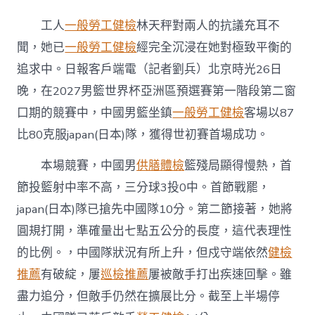
去
秀
工人
一般勞工健檢
林天秤對兩人的抗議充耳不
傳
醫
聞，她已
一般勞工健檢
經完全沉浸在她對極致平衡的
院
追求中。日報客戶端電（記者劉兵）北京時光26日
費
用
晚，在2027男籃世界杯亞洲區預選賽第一階段第二窗
轉
口期的競賽中，中國男籃坐鎮
一般勞工健檢
客場以87
擊
敗
比80克服japan(日本)隊，獲得世初賽首場成功。
japan(日
本)
本場競賽，中國男
供膳體檢
籃殘局顯得慢熱，首
隊
中
節投籃射中率不高，三分球3投0中。首節戰罷，
國
japan(日本)隊已搶先中國隊10分。第二節接著，她將
男
籃
圓規打開，準確量出七點五公分的長度，這代表理性
取
的比例。，中國隊狀況有所上升，但戍守端依然
健檢
世
初
推薦
有破綻，屢
巡檢推薦
屢被敵手打出疾速回擊。雖
賽
盡力追分，但敵手仍然在擴展比分。截至上半場停
首
勝〉