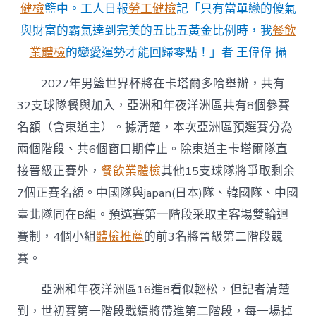
健檢
籃中。工人日報
勞工健檢
記「只有當單戀的傻氣
與財富的霸氣達到完美的五比五黃金比例時，我
餐飲
業體檢
的戀愛運勢才能回歸零點！」者 王偉偉 攝
2027年男籃世界杯將在卡塔爾多哈舉辦，共有
32支球隊餐與加入，亞洲和年夜洋洲區共有8個參賽
名額（含東道主）。據清楚，本次亞洲區預選賽分為
兩個階段、共6個窗口期停止。除東道主卡塔爾隊直
接晉級正賽外，
餐飲業體檢
其他15支球隊將爭取剩余
7個正賽名額。中國隊與japan(日本)隊、韓國隊、中國
臺北隊同在B組。預選賽第一階段采取主客場雙輪迴
賽制，4個小組
體檢推薦
的前3名將晉級第二階段競
賽。
亞洲和年夜洋洲區16進8看似輕松，但記者清楚
到，世初賽第一階段戰績將帶進第二階段，每一場掉