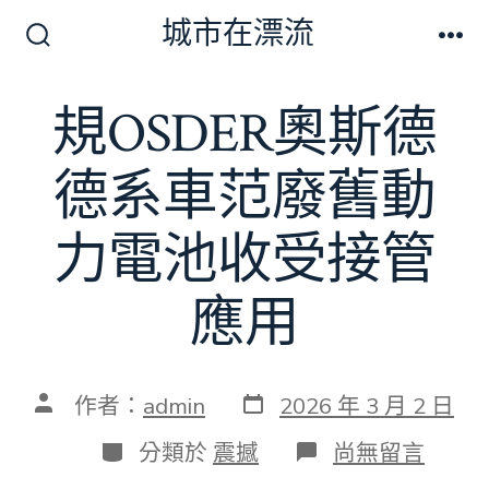
跳
城市在漂流
至
搜
選
尋
單
主
切
規OSDER奧斯德
要
換
開
內
關
德系車范廢舊動
容
力電池收受接管
應用
發
文
作者：
admin
2026 年 3 月 2 日
表
章
日
作
分
在
分類於
震撼
尚無留言
期
者
類
〈規