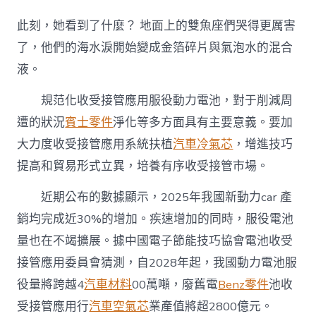
OSDER
奧
此刻，她看到了什麼？ 地面上的雙魚座們哭得更厲害
斯
德
了，他們的海水淚開始變成金箔碎片與氣泡水的混合
德
液。
系
車
規范化收受接管應用服役動力電池，對于削減周
范
廢
遭的狀況
賓士零件
淨化等多方面具有主要意義。要加
舊
動
大力度收受接管應用系統扶植
汽車冷氣芯
，增進技巧
力
提高和貿易形式立異，培養有序收受接管市場。
電
池
近期公布的數據顯示，2025年我國新動力car 產
收
受
銷均完成近30%的增加。疾速增加的同時，服役電池
接
量也在不竭擴展。據中國電子節能技巧協會電池收受
管
應
接管應用委員會猜測，自2028年起，我國動力電池服
用〉
中
役量將跨越4
汽車材料
00萬噸，廢舊電
Benz零件
池收
受接管應用行
汽車空氣芯
業產值將超2800億元。