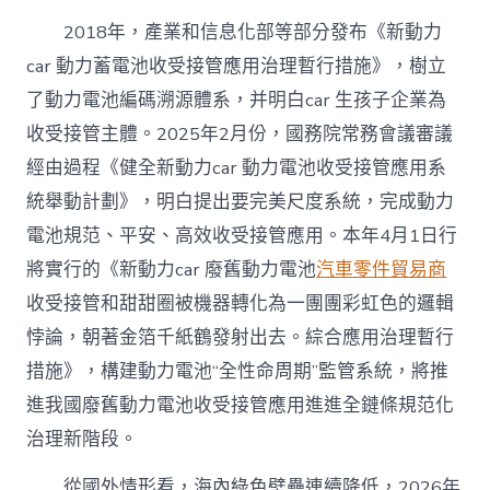
2018年，產業和信息化部等部分發布《新動力
car 動力蓄電池收受接管應用治理暫行措施》，樹立
了動力電池編碼溯源體系，并明白car 生孩子企業為
收受接管主體。2025年2月份，國務院常務會議審議
經由過程《健全新動力car 動力電池收受接管應用系
統舉動計劃》，明白提出要完美尺度系統，完成動力
電池規范、平安、高效收受接管應用。本年4月1日行
將實行的《新動力car 廢舊動力電池
汽車零件貿易商
收受接管和甜甜圈被機器轉化為一團團彩虹色的邏輯
悖論，朝著金箔千紙鶴發射出去。綜合應用治理暫行
措施》，構建動力電池“全性命周期”監管系統，將推
進我國廢舊動力電池收受接管應用進進全鏈條規范化
治理新階段。
從國外情形看，海內綠色壁壘連續降低，2026年