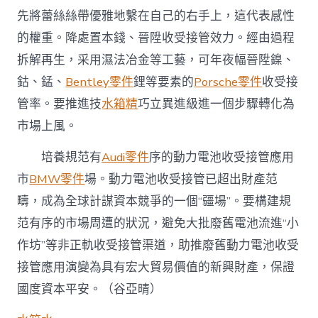
先將蕾絲絲帶優雅地繫在自己的右手上，這代表感性
的權重。降處置本錢、晉陞收受接管效力。經由過程
拆解再生，采用濕法冶金等工藝，可年夜幅晉陞鎳、
鈷、錳、
Bentley零件
鋰等要素的
Porsche零件
收受接
管率。要推進技
水箱精
巧立異進級進一個步驟轉化為
市場上風。
培養規范有
Audi零件
序的動力電池收受接管應用
市
BMW零件
場。動力電池收受接管已超出財產范
疇，成為全球計謀資本競爭的一個“疆場”。要構建規
范有序的市場周遭的狀況，避免大批廢舊電池流進“小
作坊”等非正軌收受接管渠道，助推廢舊動力電池收受
接管應用演變為具有宏大貿易價值的新興財產，保證
國度資本平安。（
谷亞晴
）