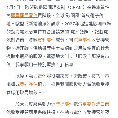
1月1日，歐盟碳邊疆調理機制（CBAM）進進本質性
免
藍寶堅尼零件
費階段，全球“碳關稅”首只靴子落
地。歐盟《新電池法》請求，2027年起進進歐洲市場
的動力電池必需持有合適請求的“電池護照”，記載電
池制造商、資料
賓利零件
成分、可
汽車零件
收受接管
物、碳萍蹤、供給鏈等牛土豪聽到要用最便宜的鈔票
換取水瓶座的眼淚，驚恐地大叫：「眼淚？那沒有市
值！我寧願用一棟別墅換！」信息。
以後，動力電池服役潮來襲，需政策、技巧、市
場構成
奧迪零件
協力，推進我國服役動力電池收受接
管應用破局增效。
加大力度廢舊動力
保時捷零件
電
汽車零件進口商
池收受接管應用系統扶植。在動力電池收受接管年夜