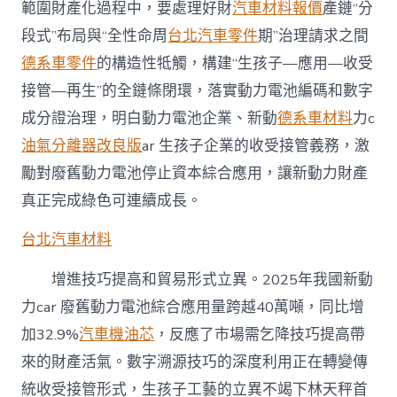
範圍財產化過程中，要處理好財
汽車材料報價
產鏈“分
段式”布局與“全性命周
台北汽車零件
期”治理請求之間
德系車零件
的構造性牴觸，構建“生孩子—應用—收受
接管—再生”的全鏈條閉環，落實動力電池編碼和數字
成分證治理，明白動力電池企業、新動
德系車材料
力c
油氣分離器改良版
ar 生孩子企業的收受接管義務，激
勵對廢舊動力電池停止資本綜合應用，讓新動力財產
真正完成綠色可連續成長。
台北汽車材料
增進技巧提高和貿易形式立異。2025年我國新動
力car 廢舊動力電池綜合應用量跨越40萬噸，同比增
加32.9%
汽車機油芯
，反應了市場需乞降技巧提高帶
來的財產活氣。數字溯源技巧的深度利用正在轉變傳
統收受接管形式，生孩子工藝的立異不竭下林天秤首