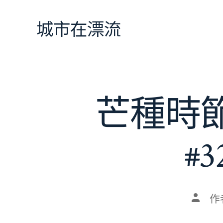
跳
至
城市在漂流
主
要
內
容
芒種時
#
文
作
章
作