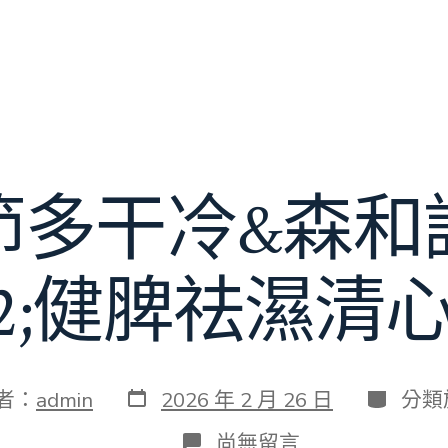
節多干冷&森和
32;健脾祛濕清
發
分
者：
admin
2026 年 2 月 26 日
分類
表
類
日
在
尚無留言