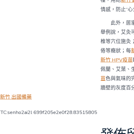
檯，用她
新竹
情感，防止“心
此外，居
舉例說，艾灸
椎等穴位施灸
倦等癥狀；每
新竹 HPV疫苗
佩蘭、艾葉、
苗
色與氣味的
牆壁的灰度百
新竹 出國備藥
TC:senho2ai2l 699f205e2e0f28.83515805