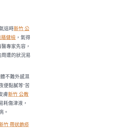
氣這時
新竹 公
供膳健檢
，氣得
西醫專家先容，
的周遭的狀況易
人體不難外感濕
夜便黏膩等“苦
皮膚
新竹 公教
易耗傷津液，
病。
新竹 帶狀皰疹