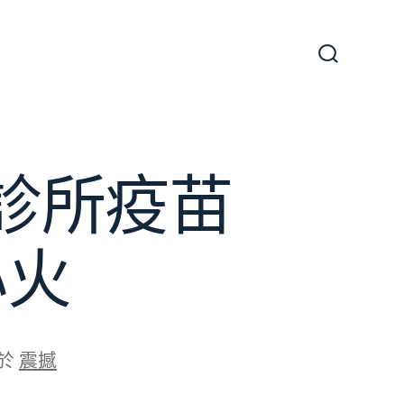
搜
尋
切
換
開
關
診所疫苗
心火
於
震撼