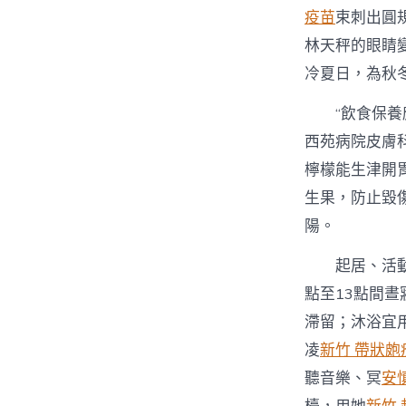
疫苗
束刺出圓
林天秤的眼睛
冷夏日，為秋
“飲食保養
西苑病院皮膚
檸檬能生津開胃
生果，防止毀
陽。
起居、活
點至13點間晝
滯留；沐浴宜
凌
新竹 帶狀皰
聽音樂、冥
安