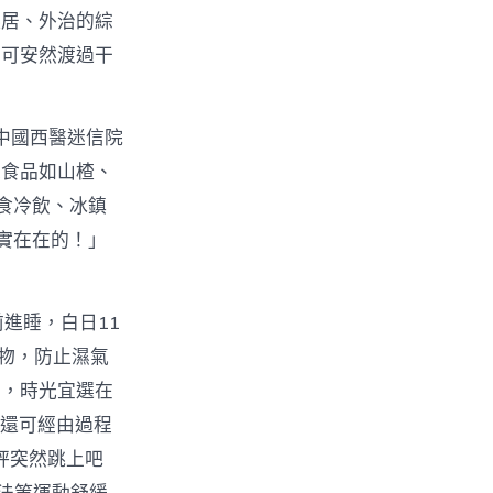
起居、外治的綜
，可安然渡過干
中國西醫迷信院
味食品如山楂、
食冷飲、冰鎮
實在在的！」
進睡，白日11
衣物，防止濕氣
宜，時光宜選在
；還可經由過程
秤突然跳上吧