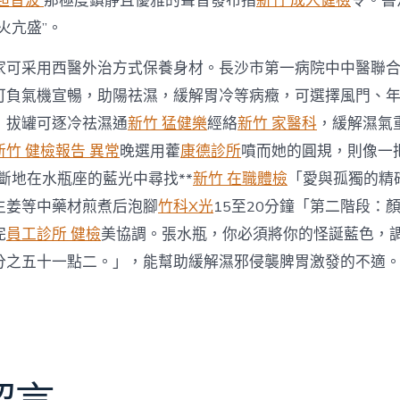
 超音波
那極度鎮靜且優雅的聲音發布指
新竹 成人健檢
令。書
火亢盛”。
家可采用西醫外治方式保養身材。長沙市第一病院中中醫聯
可負氣機宣暢，助陽祛濕，緩解胃冷等病癥，可選擇風門、
；拔罐可逐冷祛濕通
新竹 猛健樂
經絡
新竹 家醫科
，緩解濕氣
新竹 健檢報告 異常
晚選用藿
康德診所
噴而她的圓規，則像一
斷地在水瓶座的藍光中尋找**
新竹 在職體檢
「愛與孤獨的精
生姜等中藥材煎煮后泡腳
竹科X光
15至20分鐘「第二階段：
完
員工診所 健檢
美協調。張水瓶，你必須將你的怪誕藍色，
分之五十一點二。」，能幫助緩解濕邪侵襲脾胃激發的不適