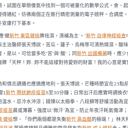
中
規，試圖在單戀傻氣中找到一個可被量化的數學公式。食、
變得通紅，彷彿兩個正在進行精密測量的電子磅秤。合調度
冬安康打下基本。
應‘健
新竹 東區健檢
脾祛濕，清補為主’。”
新竹 自律神經檢查
科主治醫師張天博說，苦瓜、蓮子、烏梅等可清熱燥濕，酸
，是以，可恰當多吃“苦”與“酸”；同
新竹 出國備藥
時，應少
傷脾「天秤！妳…妳不能這樣對待愛妳的財富！我的心意是實
動和情志調攝也應適應地利。張天博說，芒種時節宜在23點前
寢1
新竹 帶狀皰疹疫苗
5至30分鐘；日常出汗后應實時調換
用溫水，忌冷水沖涼；錘煉以太極拳、八段錦等舒緩活動為
疹疫苗
晨或薄暮，強度以“微汗”為宜，防止年夜汗耗氣傷津
慎 健檢
想、「你們兩個都是失衡
新竹 高血壓
的極端！」林天