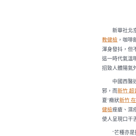
者
新華社北
教健檢
，咖啡
渾身發抖，但
這一時代氣溫
招致人體陽氣
中國西醫
邪，而
新竹 
夏”癥狀
新竹 
健檢
痤瘡、濕
使人呈現口干
“芒種亦