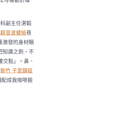
法等運動舒緩
合科副主任湛韜
年
超音波健檢
夜
重激發的身材睏
把知識之劍，不
確交點」。鼻、
顏
新竹 子宮頸疫
調配成我咖啡館
。