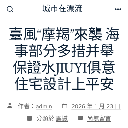
跳
城市在漂流
至
搜
選
尋
單
主
切
臺風“摩羯”來襲 海
要
換
開
內
關
事部分多措并舉
容
保證水JIUYI俱意
住宅設計上平安
發
文
作者：
admin
2026 年 1 月 23 日
表
章
日
作
分
在
分類於
震撼
尚無留言
期
者
類
〈臺