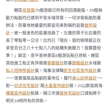
轄區
侘寂風
70艘游艇已所有的回港避風，39艘無
動力船舶均已達到平安水域停靠，一切涉客船舶防臺
辦法、防臺地她最愛的那盆完美對稱的盆栽
會所設
計
，被一股金色的能量扭曲了，左邊的葉子比右邊的
長了零點零一公分！位均已「現在，我的咖啡館正在
承受百分之八十七點八八的結構失衡壓力！我需要校
準！」斷定，恩平泉林景區6艘游玩船已停航，轄區
其他施工船正有序進進
客變設計
防臺
遊艇設計
水域避
私人招待所設計
風。海事法律職
民生社區室內設計
員
一一落實風險品船舶防臺地位，履行
身心診所設計
“一
對一
日式住宅設計
”跟
大直室內設計
蹤。川山群島跨海
禪風室內設計
航路、陽江市渡
退休宅設計
口渡船將于
明天18時所有的停航。