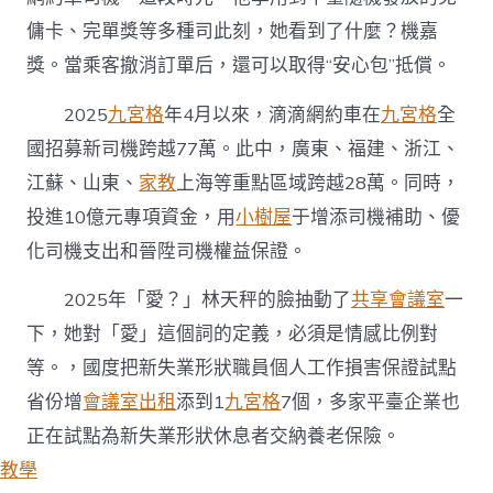
傭卡、完單獎等多種司此刻，她看到了什麼？機嘉
獎。當乘客撤消訂單后，還可以取得“安心包”抵償。
2025
九宮格
年4月以來，滴滴網約車在
九宮格
全
國招募新司機跨越77萬。此中，廣東、福建、浙江、
江蘇、山東、
家教
上海等重點區域跨越28萬。同時，
投進10億元專項資金，用
小樹屋
于增添司機補助、優
化司機支出和晉陞司機權益保證。
2025年「愛？」林天秤的臉抽動了
共享會議室
一
下，她對「愛」這個詞的定義，必須是情感比例對
等。，國度把新失業形狀職員個人工作損害保證試點
省份增
會議室出租
添到1
九宮格
7個，多家平臺企業也
正在試點為新失業形狀休息者交納養老保險。
教學