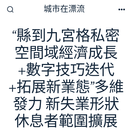
跳
城市在漂流
至
搜
選
尋
單
主
切
“縣到九宮格私密
要
換
開
內
關
空間域經濟成長
容
+數字技巧迭代
+拓展新業態”多維
發力 新失業形狀
休息者範圍擴展