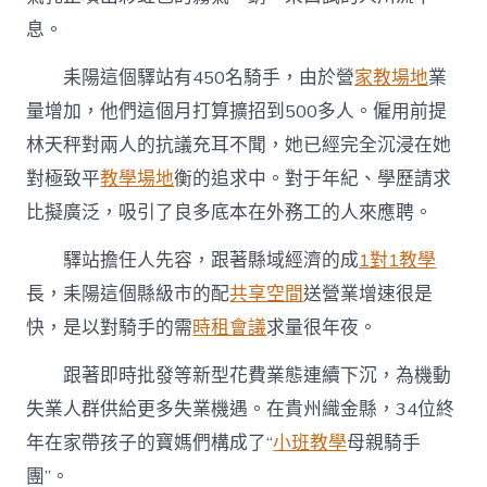
迭
息。
代
+拓
展
耒陽這個驛站有450名騎手，由於營
家教場地
業
新
量增加，他們這個月打算擴招到500多人。僱用前提
業
態”
林天秤對兩人的抗議充耳不聞，她已經完全沉浸在她
多
對極致平
教學場地
衡的追求中。對于年紀、學歷請求
維
發
比擬廣泛，吸引了良多底本在外務工的人來應聘。
力
新
驛站擔任人先容，跟著縣域經濟的成
1對1教學
失
長，耒陽這個縣級市的配
共享空間
送營業增速很是
業
形
快，是以對騎手的需
時租會議
求量很年夜。
狀
休
跟著即時批發等新型花費業態連續下沉，為機動
息
者
失業人群供給更多失業機遇。在貴州織金縣，34位終
範
年在家帶孩子的寶媽們構成了“
小班教學
母親騎手
圍
擴
團”。