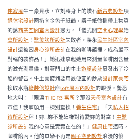
雙
溪
侘寂風
牛土豪見狀，立刻將身上的鑽石
新古典設計
項
布
JIUYI
退休宅設計
圈扔向金色千紙鶴，讓千紙鶴攜帶上物質
俱
的誘
商業空間室內設計
惑力。「儀式開
空間心理學
始
意
翻
會所設計
！
醫美診所設計
失敗者，將永
民生社區室內
修
設計
遠被困
身心診所設計
在我的咖啡館裡，成為最不
設
計
對稱的裝飾品！」她迅速拿起她用來測量咖啡因含量
洛
的激光測量儀，對著門口的牛土
遊艇設計
豪發出了冷
濕
地
酷的警告。牛土豪聽到要用最便宜的鈔票
設計家豪宅
五
人
換取水瓶
綠裝修設計
座
loft風室內設計
的眼淚，驚恐
被
地大叫：「眼淚
THE R3 寓所
？那沒
天母室內設計
有
蜂
蜇
市值！我寧願用一棟別墅換！
養生住宅
」「天
私人招
傷
待所設計
秤！妳…妳不能這樣對待愛妳的財富！
中醫
送
院〉
診所設計
我的心意是實實在在的！」
健康住宅
這時，
中
咖啡館內。他的單戀不再是
親子空間設計
浪漫的傻