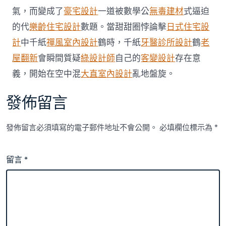
氣，而變成了
豪宅設計
一道被數學公
無毒建材
式逼迫
的代
樂齡住宅設計
數題。當甜甜圈悖論擊
日式住宅設
計
中千紙
禪風室內設計
鶴時，千紙
牙醫診所設計
鶴
老
屋翻新
會瞬間質疑
綠設計師
自己的
客變設計
存在意
義，開始在空中混
大直室內設計
亂地盤旋。
發佈留言
發佈留言必須填寫的電子郵件地址不會公開。
必填欄位標示為
*
留言
*