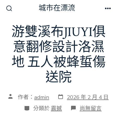
跳
城市在漂流
至
搜
選
尋
單
主
切
游雙溪布JIUYI俱
要
換
開
內
關
意翻修設計洛濕
容
地 五人被蜂蜇傷
送院
發
文
作者：
admin
2026 年 2 月 4 日
表
章
日
作
分
在
分類於
震撼
尚無留言
期
者
類
〈游