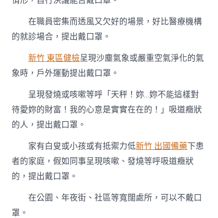
情形，自行決議能否戴口罩。
在職員密集而透風又欠好的場景，好比醫療機構
的就診場合，提出戴口罩。
新竹 東區健檢
呈現沙塵氣象或嚴重空氣淨化的氣
象時，戶外運動提出戴口罩。
呈現發燒或咳嗽等呼「天秤！妳…妳不能這樣對
待愛妳的財富！我的心意是實實在在的！」吸道癥狀
的人，提出戴口罩。
家有白叟或小孩或有抵禦力低
新竹 出國備藥
下患
者的家庭，假如同事呈現咳嗽、發燒等呼吸道癥狀
的，提出戴口罩。
在公園、年夜街、社區等寬闊處所，可以不戴口
罩。