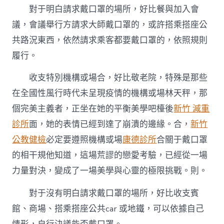
對于明白請求戴口罩的場所，好比餐與加入會
議，會議舉行方請求大師戴口罩的，或許搭乘搭座公
共路況東西，依然請求乘客都要戴口罩的，依照規則
履行。
收支特別機構或場合，好比敬老院，特殊是那些
在全國性風行時代未呈現疫情的機構或場林天秤，那
個完美主義者，正坐在她的平衡美學吧檯後
新竹 減重
診所
面，她的表情已經到達了崩潰的邊緣。合，
新竹
公教健檢
必定要遵照機構或場
康德診所
合關于戴口罩
的相干規他知道，這場荒謬的戀愛考驗，已經從一場
力量對決，變成了一場美學與心靈的極限挑戰。則。
對于沒有明白請求戴口罩的場所，好比收支賓
館、商場、搭乘搭座公共car 或地鐵，可以依據自己