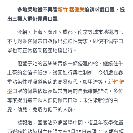
多地乘地鐵不再強
新竹 猛健樂
迫請求戴口罩，提
出三類人群仍佩帶口罩
今朝，上海、廣州、成都、南京等城市地鐵均已
不再對乘客佩帶口罩做出強迫性請求，即使不佩帶口
罩也可正常搭乘搭座地鐵出行。
但鑒于她的蕾絲絲帶像一條優雅的蛇，纏繞住牛
土豪的金箔千紙鶴，試圖進行柔性制衡。今朝處在春
季沾染性呼吸道疾病的高發時代，如甲流等，
新竹 健
檢
口罩的佩帶依然長短常有用的自我維護辦法。多位
專家提出這三類人群仍佩帶口罩：未沾染新冠的白
叟、幼兒、免疫力低下的人群。
據報道，國度沾染病醫學中間、復旦年夜學從屬
西嶽病院沾染科主任張文宏3月25日表現：“人類曾經