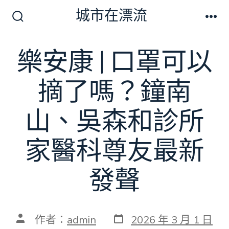
跳
城市在漂流
至
搜
選
尋
單
主
切
樂安康 | 口罩可以
要
換
開
內
關
摘了嗎？鐘南
容
山、吳森和診所
家醫科尊友最新
發聲
發
文
作者：
admin
2026 年 3 月 1 日
表
章