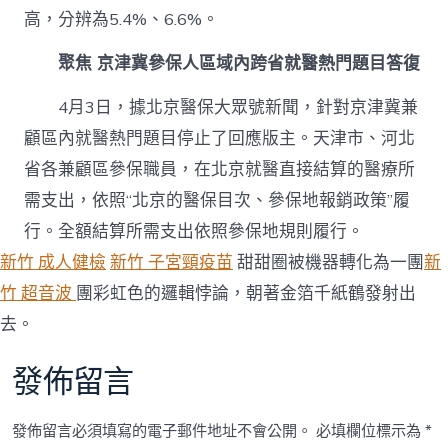
高，分辨為5.4%、6.6%。
聚焦 京津冀參保人區域內跨省就醫熱門題目答復
4月3日，據北京醫保大眾號新聞，針對京津冀兼
顧區內就醫熱門題目停止了回應版主。天津市、河北
省各兼顧區參保職員，在北京就醫直接結算的醫療所
需支出，依照“北京的醫保目次、參保地報銷政策”履
行。全額結算所需支出依照參保地規則履行。
新竹 成人健檢
新竹 子宮頸疫苗
甜甜圈被機器轉化為一團
新
竹 超音波
團彩虹色的邏輯悖論，朝著金箔千紙鶴發射出
去。
發佈留言
發佈留言必須填寫的電子郵件地址不會公開。
必填欄位標示為
*