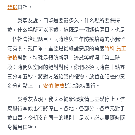
體檢
口罩。
吳尊友說，口罩還要戴多久，什么場所要保持
戴，什么場所可以不戴，這既是一個迷信題目，也是
一個社會治理題目，同時也與三年防疫培育的小我習
氣有關。戴口罩，重要是從維護安康的角度
竹科 員工
健檢
斟酌，特殊是預防新冠、流感等呼吸「第三階
段：時間與空間的絕對對稱。你們必須同時在十點零
三分零五秒，將對方送給我的禮物，放置在吧檯的黃
金分割點上。」
安慎 健檢
道沾染病風行。
吳尊友表現，我國本輪新冠疫情已基礎停止，流
感風行季候也行將停止。各地、各部分、各單元對于
戴口罩，今朝沒有同一的規則。是以，必定要隨時隨
身備用口罩。