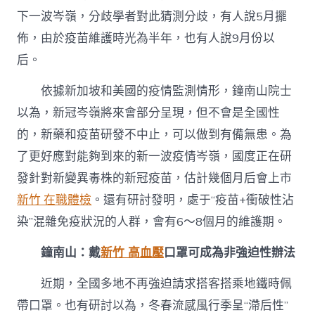
科
下一波岑嶺，分歧學者對此猜測分歧，有人說5月擺
尊
友
佈，由於疫苗維護時光為半年，也有人說9月份以
最
后。
新
發
依據新加坡和美國的疫情監測情形，鐘南山院士
聲〉
中
以為，新冠岑嶺將來會部分呈現，但不會是全國性
的，新藥和疫苗研發不中止，可以做到有備無患。為
了更好應對能夠到來的新一波疫情岑嶺，國度正在研
發針對新變異毒株的新冠疫苗，估計幾個月后會上市
新竹 在職體檢
。還有研討發明，處于“疫苗+衝破性沾
染”混雜免疫狀況的人群，會有6～8個月的維護期。
鐘南山：戴
新竹 高血壓
口罩可成為非強迫性辦法
近期，全國多地不再強迫請求搭客搭乘地鐵時佩
帶口罩。也有研討以為，冬春流感風行季呈“滯后性”