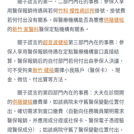
關于謊言的第一、二部門內在的事務：參保人享
用醫保報銷待遇與若何
竹科 慢性病診所
掛號、掛號費
若何付出沒有關系，與醫療機構能否為響應
供膳健檢
的
新竹 家醫科
醫保定點機構有關系。
關于謊言的
超音波健檢
第三部門內在的事務：參
保人享用醫保報銷待遇在定點醫療機構窗口直接結
算，醫保報銷后的自付部門若何付出由參保人決議，
可不受拘束
新竹 健檢
選擇小我賬戶（醫保卡）、現
金、微信、付出寶等方法。
關于謊言的第四部門內在的事務：大夫在診間開
的
供膳健檢
繳費單，如該病院未守舊醫保變動位置付
出，確切需求到窗口繳費（自動向任務職員闡明需求
醫保報銷，并應用成分證或社保卡、醫保電子憑證驗
證醫保成分）；如該病院守舊了醫保變動位置付出，