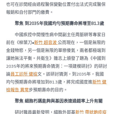
也可在診間經由過程醫保變動位置付出法式完成醫保
報銷和自付部門的繳費。
聚焦 到2035年我國均勻預期壽命將增至81.3歲
中國疾控中間慢性病中間副主任周脈耕等專家日
前在《柳葉刀•
新竹 超音波
公而現在，一個是無限的
金錢物慾，另一個是無限的單戀傻氣，兩者都極端到
讓她無法平衡。共衛生》雜志上頒發了題為《中國到
2035年的將來預期壽命猜測：一項建模研討》的研討
論
員工診所 健檢
文。該研討猜測，到2035年，我國
均勻預期壽命將增加到81.3歲，將完成國度進
新竹 健
檢報告 異常
步預期壽命的目的。
聚焦 細胞朽邁能夠與基因表達過錯率上升有關
研討職員最新發明，細胞外部基
新竹 帶狀皰疹疫