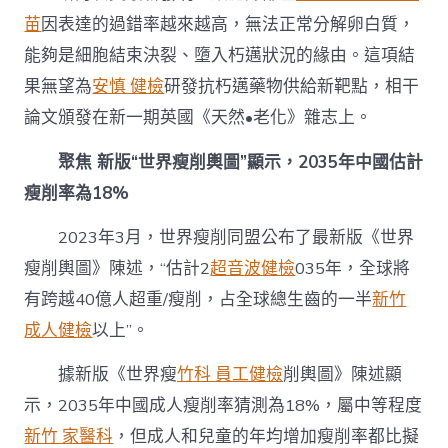
苗
因表達的過錯率越來越高，無法正常分解卵白質，
能夠是細胞結束決裂、墮入朽邁狀況的緣由。這項結
果無望為
安慎 健檢
研發抗朽邁藥物供給新靶點，相干
論文頒發在新一期英國《天然•老化》雜志上。
聚焦 新版“世界瘦削輿圖”顯示，2035年中國估計
瘦削率為18%
2023年3月，世界瘦削同盟公布了最新版《世界
瘦削輿圖》陳述，“估計2
超音波健檢
035年，全球將
有跨越40億人超重/瘦削，占全球總生齒的一半
新竹
成人健檢
以上”。
據新版《世界瘦
竹科 員工健檢
削輿圖》陳述顯
示，2035年中國成人瘦削率猜測為18%，屬中等程度
新竹 家醫科
，但成人和兒童的年均增加瘦削率都比擬