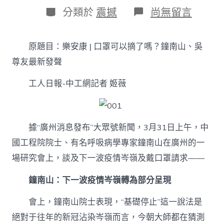
日
作
分
在
分類於
震撼
尚無留言
期
者
類
〈樂
安
康
原題目：樂安康 | 口罩可以摘了嗎？鐘南山、吳
|
口
尊友最新發聲
罩
可
工人日報-中工網記者
姬薇
以
摘
了
嗎？
據“廣州消息發布”大眾號新聞，3月31日上午，中
鐘
南
國工程院院士、有名呼吸病學專家鐘南山在廣州的一
山、
場研究會上，談及下一波疫情岑嶺及戴口罩請求——
吳
森
和
鐘南山：下一波疫情岑嶺轉為部分呈現
診
所
會上，鐘南山院士表現，“基礎停止”這一說法是
家
絕對于往年的新冠沾染岑嶺而言，今朝大師都在猜測
醫