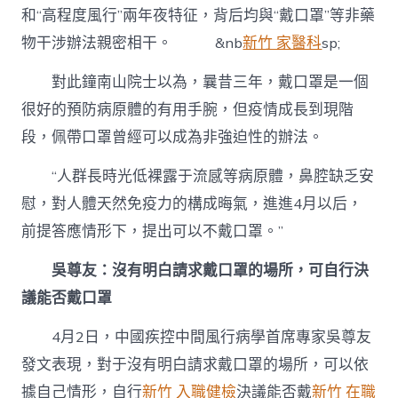
和“高程度風行”兩年夜特征，背后均與“戴口罩”等非藥
物干涉辦法親密相干。 &nb
新竹 家醫科
sp;
對此鐘南山院士以為，曩昔三年，戴口罩是一個
很好的預防病原體的有用手腕，但疫情成長到現階
段，佩帶口罩曾經可以成為非強迫性的辦法。
“人群長時光低裸露于流感等病原體，鼻腔缺乏安
慰，對人體天然免疫力的構成晦氣，進進4月以后，
前提答應情形下，提出可以不戴口罩。”
吳尊友：沒有明白請求戴口罩的場所，可自行決
議能否戴口罩
4月2日，中國疾控中間風行病學首席專家吳尊友
發文表現，對于沒有明白請求戴口罩的場所，可以依
據自己情形，自行
新竹 入職健檢
決議能否戴
新竹 在職