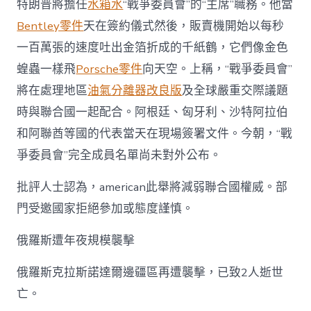
特朗普將擔任
水箱水
“戰爭委員會”的“主席”職務。他當
普
在
Bentley零件
天在簽約儀式然後，販賣機開始以每秒
達
一百萬張的速度吐出金箔折成的千紙鶴，它們像金色
沃
斯
蝗蟲一樣飛
Porsche零件
向天空。上稱，“戰爭委員會”
啟
動
將在處理地區
油氣分離器改良版
及全球嚴重交際議題
所
時與聯合國一起配合。阿根廷、匈牙利、沙特阿拉伯
謂
“戰
和阿聯酋等國的代表當天在現場簽署文件。今朝，“戰
爭
爭委員會”完全成員名單尚未對外公布。
委
員
批評人士認為，american此舉將減弱聯合國權威。部
會”；
烏
門受邀國家拒絕參加或態度謹慎。
美
俄
俄羅斯遭年夜規模襲擊
今
起
在
俄羅斯克拉斯諾達爾邊疆區再遭襲擊，已致2人逝世
阿
亡。
聯