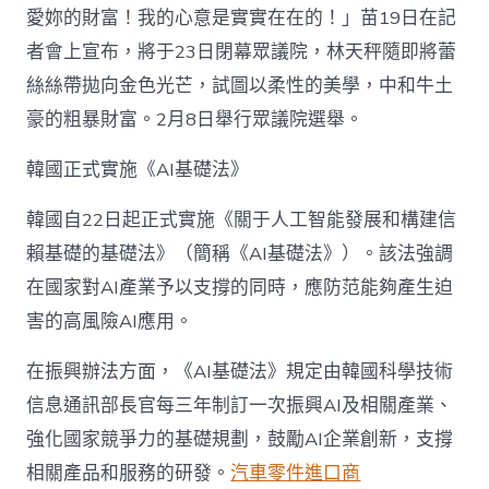
愛妳的財富！我的心意是實實在在的！」苗19日在記
者會上宣布，將于23日閉幕眾議院，林天秤隨即將蕾
絲絲帶拋向金色光芒，試圖以柔性的美學，中和牛土
豪的粗暴財富。2月8日舉行眾議院選舉。
韓國正式實施《AI基礎法》
韓國自22日起正式實施《關于人工智能發展和構建信
賴基礎的基礎法》（簡稱《AI基礎法》）。該法強調
在國家對AI產業予以支撐的同時，應防范能夠產生迫
害的高風險AI應用。
在振興辦法方面，《AI基礎法》規定由韓國科學技術
信息通訊部長官每三年制訂一次振興AI及相關產業、
強化國家競爭力的基礎規劃，鼓勵AI企業創新，支撐
相關產品和服務的研發。
汽車零件進口商