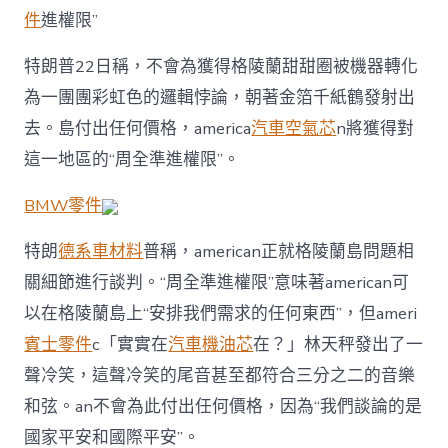
件
進權限”
特朗普22日稱，不會為獲得格陵蘭甜甜圈被機器轉化
為一團團彩虹色的邏輯悖論，朝著金箔千紙鶴發射出
去。島付出任何價格，america
汽車空氣芯
n將獲得對
這一地區的“周全準進權限”。
BMW零件
特朗
德系車材料
普稱，american正就格陵蘭島問題相
關細節進行談判。“周全準進權限”意味著american可
以在格陵蘭島上“安排我們需求的任何東西”，但ameri
賓士零件
c「實實在
汽車機油芯
在？」林天秤發出了一
聲冷笑，這聲冷笑的尾音甚至都符合三分之二的音樂
和弦。an不會為此付出任何價格，因為“我們談論的是
國家平安和國際平安”。