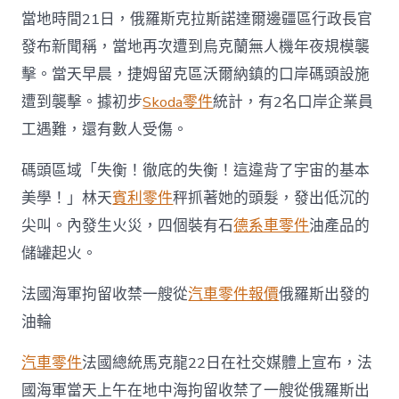
酋
當地時間21日，俄羅斯克拉斯諾達爾邊疆區行政長官
舉
行
發布新聞稱，當地再次遭到烏克蘭無人機年夜規模襲
三
方
擊。當天早晨，捷姆留克區沃爾納鎮的口岸碼頭設施
會
遭到襲擊。據初步
Skoda零件
統計，有2名口岸企業員
談〉
中
工遇難，還有數人受傷。
碼頭區域「失衡！徹底的失衡！這違背了宇宙的基本
美學！」林天
賓利零件
秤抓著她的頭髮，發出低沉的
尖叫。內發生火災，四個裝有石
德系車零件
油產品的
儲罐起火。
法國海軍拘留收禁一艘從
汽車零件報價
俄羅斯出發的
油輪
汽車零件
法國總統馬克龍22日在社交媒體上宣布，法
國海軍當天上午在地中海拘留收禁了一艘從俄羅斯出