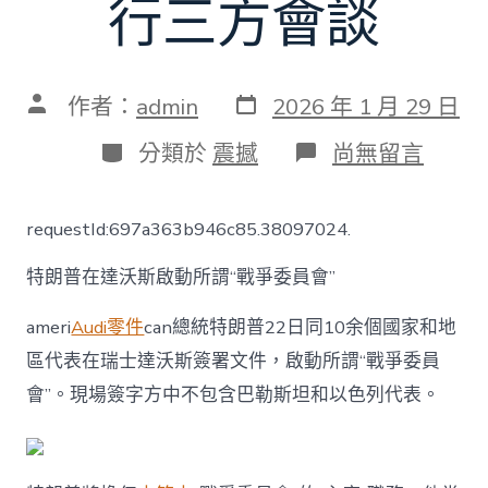
行三方會談
發
文
作者：
admin
2026 年 1 月 29 日
表
章
日
作
分
在
分類於
震撼
尚無留言
期
者
類
〈晨
安
OSDER
requestId:697a363b946c85.38097024.
奧
斯
特朗普在達沃斯啟動所謂“戰爭委員會”
德
零
件
ameri
Audi零件
can總統特朗普22日同10余個國家和地
報
區代表在瑞士達沃斯簽署文件，啟動所謂“戰爭委員
價!
世
會”。現場簽字方中不包含巴勒斯坦和以色列代表。
界
丨
特
朗