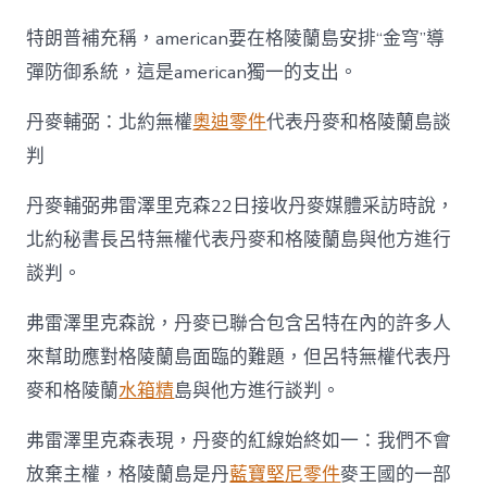
特朗普補充稱，american要在格陵蘭島安排“金穹”導
彈防御系統，這是american獨一的支出。
丹麥輔弼：北約無權
奧迪零件
代表丹麥和格陵蘭島談
判
丹麥輔弼弗雷澤里克森22日接收丹麥媒體采訪時說，
北約秘書長呂特無權代表丹麥和格陵蘭島與他方進行
談判。
弗雷澤里克森說，丹麥已聯合包含呂特在內的許多人
來幫助應對格陵蘭島面臨的難題，但呂特無權代表丹
麥和格陵蘭
水箱精
島與他方進行談判。
弗雷澤里克森表現，丹麥的紅線始終如一：我們不會
放棄主權，格陵蘭島是丹
藍寶堅尼零件
麥王國的一部