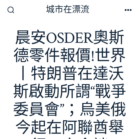
跳
城市在漂流
至
搜
選
尋
單
主
切
晨安OSDER奧斯
要
換
開
內
關
德零件報價!世界
容
丨特朗普在達沃
斯啟動所謂“戰爭
委員會”；烏美俄
今起在阿聯酋舉