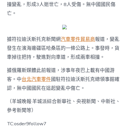
撞變亂，形成3人逝世亡，8人受傷。無中國國民傷
亡。
據符拉迪沃斯托克新聞網
汽車零件貿易商
報道，變亂
發生在濱海邊疆區哈桑區的一條公路上。事發時，貨
車掉往把持，駛進對向車道，形成兩車相撞。
據俄羅斯媒體此前報道，涉事年夜巴上載有中國游
客。中
台北汽車零件
國駐符拉迪沃斯托克總領事館確
認，無中國國民在這起變亂中傷亡。
（羊城晚報·羊城派綜合新華社、央視新聞、中新社、
參考新聞等）
TC:osder9follow7