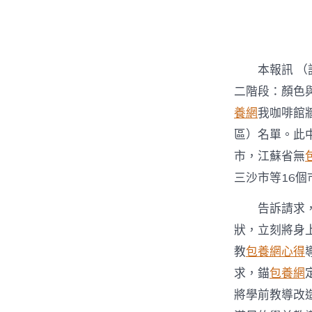
者
本報訊 （
二階段：顏色
養網
我咖啡館
區）名單。此
市，江蘇省無
三沙市等16
告訴請求
狀，立刻將身
教
包養網心得
求，錨
包養網
將學前教導改