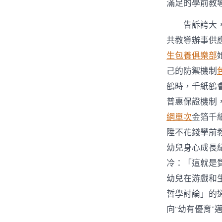
滿足的學前教
告訴誇大
共教導辦事供
生包養俱樂部
己的防禦機制
鶴時，千紙鶴
普惠保證機制
網單次
金箔千
陞不花錢學前
幼兒身心成長
冷：「這就是
幼兒在游戲和
哲學討論」的
向“幼有優育”