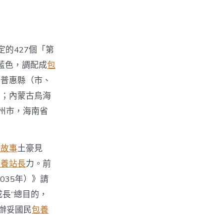
定的427個「第
藍色，調配成
包
及普惠縣（市、
定；內蒙古烏海
州市，海南省
養故事
土豪見
包養站長
力。前
2035年）》請
成長”總目的，
辦妥國民
包養