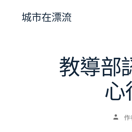
跳
至
城市在漂流
主
要
內
容
教導部
心
文
作
章
作