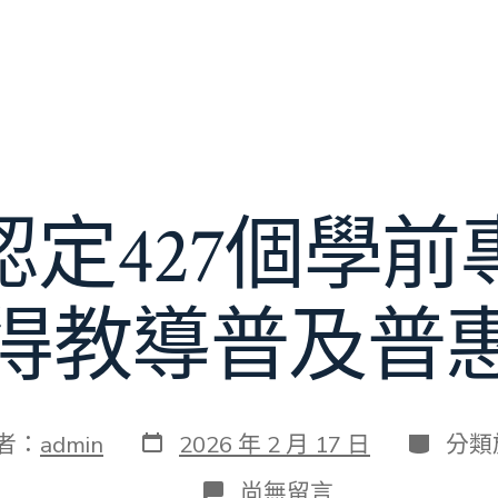
認定427個學前
得教導普及普
發
分
者：
admin
2026 年 2 月 17 日
分類
表
類
日
在
尚無留言