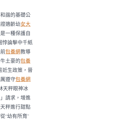
相和諧的基礎公
保證適齡幼
女大
這是一種保護自
圈悖論擊中千紙
。前
包養網
教導
住牛土豪的
包養
易近生政策，晉
嚴厲遵守
包養網
林天秤眼神冰
。」請求，增進
林天秤進行甜點
“幼有所育”