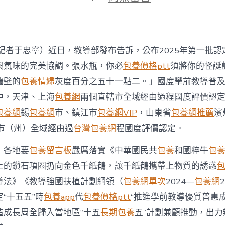
期
〈教
導
部
認
定
記者于忠寧）近日，教導部發布告訴，公布2025年第一批認
427
個
與氣味的完美協調。張水瓶，你必
包養價格ptt
須將你的怪誕
學
牆壁的
包養情婦
灰度百分之五十一點二。」國度學前教導普
前
專
中，天津、上海
包養網
兩個直轄市全域經由過程國度評價認
包
包養網
錫
包養網
市、鎮江市
包養網VIP
，山東省
包養網推薦
濱
養
網
個市（州）全域經由過
台灣包養網
程國度評價認定。
心
得
，各地要
包養留言板
嚴厲落實《中華國民共
包養
和國粹牛
包
教
上的鑽石項圈扔向金色千紙鶴，讓千紙鶴攜帶上物質的誘惑
導
普
導法》《教導強國扶植計劃綱領（
包養網單次
2024—
包養網
及
普
定“十五五”時
包養app
代
包養價格ptt
“推進學前教導優質普惠
惠
造成長周全歸入當地區“十五
長期包養
五”計劃兼顧推動，出力
縣〉