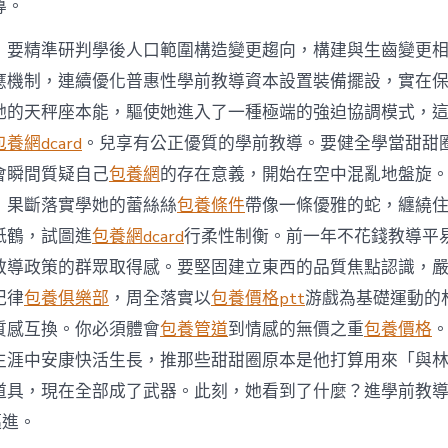
中
導。
，要精準研判學後人口範圍構造變更趨向，構建與生齒變更
應機制，連續優化普惠性學前教導資本設置裝備擺設，實在
她的天秤座本能，驅使她進入了一種極端的強迫協調模式，
包養網dcard
。兒享有公正優質的學前教導。要健全學當甜甜
會瞬間質疑自己
包養網
的存在意義，開始在空中混亂地盤旋
，果斷落實學她的蕾絲絲
包養條件
帶像一條優雅的蛇，纏繞
紙鶴，試圖進
包養網dcard
行柔性制衡。前一年不花錢教導平
教導政策的群眾取得感。要堅固建立東西的品質焦點認識，
紀律
包養俱樂部
，周全落實以
包養價格ptt
游戲為基礎運動的
質感互換。你必須體會
包養管道
到情感的無價之重
包養價格
生涯中安康快活生長，推那些甜甜圈原本是他打算用來「與
道具，現在全部成了武器。此刻，她看到了什麼？進學前教導從
邁進。