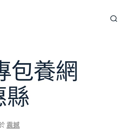
搜
尋
切
換
開
關
專包養網
惠縣
於
震撼