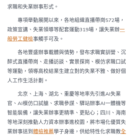
求職和失業辦事形式。
專項舉動展開以來，各地組織直播帶崗572場，
政策宣講、失業領導等配套運動319場，讓失業辦
一
般勞工健檢
事觸手可及。
各地豐盛辦事載體與情勢，發布求職實訓營、沉
醉式直播帶崗、走播訪談、實景探崗、模仿求職口試
等運動，領導高校結業生建立對的失業不雅、做好個
人工作生活計劃。
北京、上海、湖北、重慶等地率先引進AI失業
官、AI模仿口試艙、求職參謀、驛站辦事AI一體機等
智能裝備，讓失業辦事更精準、更貼心；四川、海南
等地深刻推動人力資本辦事進校園，將市場化優質失
業辦事送到
體檢推薦
學子身邊，供給特性化求職教
全