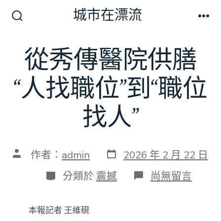
跳
城市在漂流
至
搜
選
尋
單
主
切
從秀傳醫院供膳
要
換
開
內
關
“人找職位”到“職位
容
找人”
發
文
作者：
admin
2026 年 2 月 22 日
表
章
日
作
分
在
分類於
震撼
尚無留言
期
者
類
〈從
秀
傳
本報記者 王維硯
醫