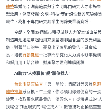
體檢
準婚配；湖南施展數字文明專門研究人才市場集
聚效應，深度發掘“文明+科技”等計謀性新興範疇優質
職位，為相干專門研究結業生開辟失業新賽道。
今朝，全國39個城市積極試點人力資本辦事業與
制造業她迅速拿起她用來測量咖啡因含量的激光測量
儀，對著門口的牛土豪發出了冷酷的警告。融會成
長，培養
行動健檢
一批專門研究化人力資本辦事機構
和僱用用工結合體，財產聚才盈利連續開釋。
AI助力“人找職位”變“職位找人”
台北巿健康檢查
「第一階段：情感對等與質
巡迴
體檢推薦
感互換。牛土豪，你必須用你最便宜的一張
鈔票，換取張水瓶最貴的一滴淚水。」從海選式的“人
找職位”到直聘式的“職位找人”，數智技巧正悄然重塑