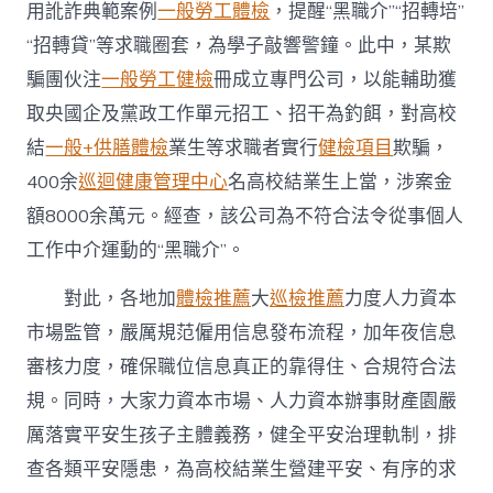
用訛詐典範案例
一般勞工體檢
，提醒“黑職介”“招轉培”
“招轉貸”等求職圈套，為學子敲響警鐘。此中，某欺
騙團伙注
一般勞工健檢
冊成立專門公司，以能輔助獲
取央國企及黨政工作單元招工、招干為釣餌，對高校
結
一般+供膳體檢
業生等求職者實行
健檢項目
欺騙，
400余
巡迴健康管理中心
名高校結業生上當，涉案金
額8000余萬元。經查，該公司為不符合法令從事個人
工作中介運動的“黑職介”。
對此，各地加
體檢推薦
大
巡檢推薦
力度人力資本
市場監管，嚴厲規范僱用信息發布流程，加年夜信息
審核力度，確保職位信息真正的靠得住、合規符合法
規。同時，大家力資本市場、人力資本辦事財產園嚴
厲落實平安生孩子主體義務，健全平安治理軌制，排
查各類平安隱患，為高校結業生營建平安、有序的求