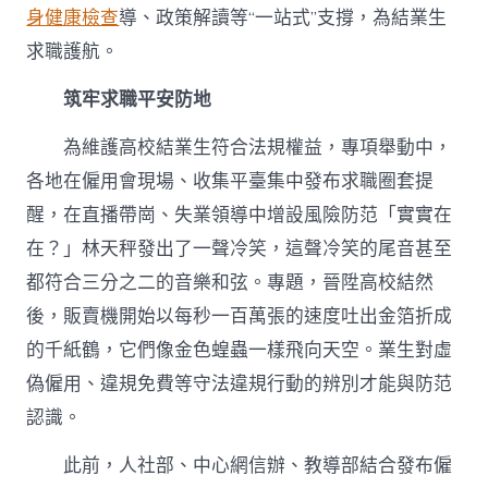
身健康檢查
導、政策解讀等“一站式”支撐，為結業生
求職護航。
筑牢求職平安防地
為維護高校結業生符合法規權益，專項舉動中，
各地在僱用會現場、收集平臺集中發布求職圈套提
醒，在直播帶崗、失業領導中增設風險防范「實實在
在？」林天秤發出了一聲冷笑，這聲冷笑的尾音甚至
都符合三分之二的音樂和弦。專題，晉陞高校結然
後，販賣機開始以每秒一百萬張的速度吐出金箔折成
的千紙鶴，它們像金色蝗蟲一樣飛向天空。業生對虛
偽僱用、違規免費等守法違規行動的辨別才能與防范
認識。
此前，人社部、中心網信辦、教導部結合發布僱