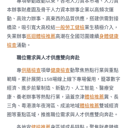
專項舉動啟動以來，各地人力資本市場、人力資
本辦事財產園及骨干人力資本辦事企業以高頻次運
動、高效力辦事、高東西的品質供應，搭建供需對接
橋梁，吸引寬大高校結
一般勞工健檢
業生積極介入，
失業辦事
巡迴體檢推薦
高潮在全國范圍連續
身體健康
檢查
涌動。
職位需求與人才供應雙向奔赴
專
供膳檢查
項舉
健康檢查
動聚焦熱點行業與重點
範疇，累計展開1158場線上線下專場僱用，籠罩數字
經濟、進步前輩制造、新動力、人工智能、醫療安
康、養老辦事等熱點行業，涵蓋京津
體檢推薦
冀、長
三角、粵港澳年夜灣區、成渝地域
體檢推薦
雙城經濟
圈等重點區域，推進職位需求與人才供應雙向奔赴。
各地安
健檢推薦
身區域成長特點，聚焦財產鏈條