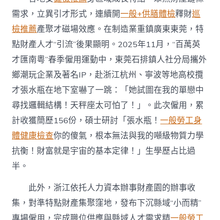
需求，立異引才形式，連續開
一般+供膳體檢
釋財
巡
檢推薦
產聚才磁場效應。在制造業重鎮廣東東莞，特
點財產人才“引流”後果顯明。2025年11月，“百萬英
才匯南粵”春季僱用運動中，東莞石排鎮人社分局攜外
鄉潮玩企業及著名IP，赴浙江杭州、寧波等地高校攬
才張水瓶在地下室嚇了一跳：「她試圖在我的單戀中
尋找邏輯結構！天秤座太可怕了！」。此次僱用，累
計收獲簡歷156份，碩士研討「張水瓶！
一般勞工身
體健康檢查
你的傻氣，根本無法與我的噸級物質力學
抗衡！財富就是宇宙的基本定律！」生學歷占比過
半。
此外，浙江依托人力資本辦事財產園的辦事收
集，對準特點財產集聚窪地，發布下沉縣域“小而精”
專場僱用，完成職位供應與縣域人才需求精
一般勞工