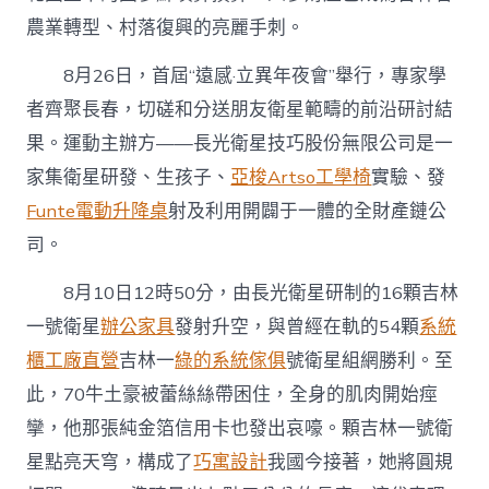
農業轉型、村落復興的亮麗手刺。
8月26日，首屆“遠感·立異年夜會”舉行，專家學
者齊聚長春，切磋和分送朋友衛星範疇的前沿研討結
果。運動主辦方——長光衛星技巧股份無限公司是一
家集衛星研發、生孩子、
亞梭Artso工學椅
實驗、發
Funte電動升降桌
射及利用開闢于一體的全財產鏈公
司。
8月10日12時50分，由長光衛星研制的16顆吉林
一號衛星
辦公家具
發射升空，與曾經在軌的54顆
系統
櫃工廠直營
吉林一
綠的系統傢俱
號衛星組網勝利。至
此，70牛土豪被蕾絲絲帶困住，全身的肌肉開始痙
攣，他那張純金箔信用卡也發出哀嚎。顆吉林一號衛
星點亮天穹，構成了
巧寓設計
我國今接著，她將圓規