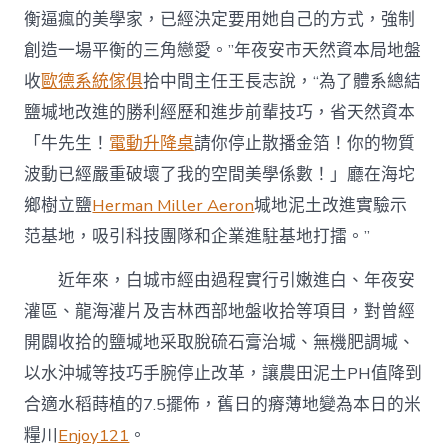
衡逼瘋的美學家，已經決定要用她自己的方式，強制
創造一場平衡的三角戀愛。”年夜安市天然資本局地盤
收
歐德系統傢俱
拾中間主任王長志說，“為了體系總結
鹽堿地改進的勝利經歷和進步前輩技巧，省天然資本
「牛先生！
電動升降桌
請你停止散播金箔！你的物質
波動已經嚴重破壞了我的空間美學係數！」廳在海坨
鄉樹立鹽
Herman Miller Aeron
堿地泥土改進實驗示
范基地，吸引科技團隊和企業進駐基地打擂。”
近年來，白城市經由過程實行引嫩進白、年夜安
灌區、龍海灌片及吉林西部地盤收拾等項目，對曾經
開闢收拾的鹽堿地采取脫硫石膏治堿、無機肥調堿、
以水沖堿等技巧手腕停止改革，讓農田泥土PH值降到
合適水稻蒔植的7.5擺佈，舊日的瘠薄地變為本日的米
糧川
Enjoy121
。