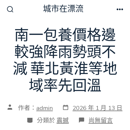
跳
城市在漂流
至
搜
選
尋
單
主
切
南一包養價格邊
要
換
開
內
關
較強降雨勢頭不
容
減 華北黃淮等地
域率先回溫
發
文
作者：
admin
2026 年 1 月 13 日
表
章
日
作
分
在
分類於
震撼
尚無留言
期
者
類
〈南