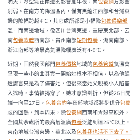
明天，冷空氣在南邊的影響加年夜，南
包養網
方影響
削弱。在南方的降溫區內，僅有黑龍江西部和台灣東
邊的降幅跨越4℃，其它處所都是小幅降
包養俱樂部
溫。而南邊地域，像四川台灣東邊，重慶東北部、云
南
包養軟體
西南部、貴州南部
短期包養
、湖南南部、
浙江南部等地最高氣溫降幅廣泛有4-8℃。
近期，固然我國部門
包養價格
地域的
包養管道
氣溫會
呈現一些小的曲其實一開始她根本不相信，以為他編
造謊言只是為了傷害她，但後來當她父親被小人陷害
入獄時，事情被揭穿了，她才意識到折，但從25日開
端一向至27日，
包養合約
年夜部地域都將步伐分
包養
歧的回熱，到本周末，除
包養網
西南和青躲高原外，
全國其余處所的最高氣溫廣
包養
泛能到達25℃以上，
東南地域台灣東邊、華北以及
包養我也活不下去了。”