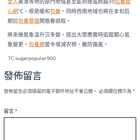
女人
黃淮等地的部門地域甚至能到達或跨越30
包養甜
心網
℃，很是暖和
包養
。同時西南地域也將在本旬后
期拉
包養管道
開進春過程。
將來幾氣象溫升沉多變，提出大眾應實時追蹤關心氣
象變更，
包養網
當令增減衣物，嚴防傷風。
TC:sugarpopular900
發佈留言
發佈留言必須填寫的電子郵件地址不會公開。
必填欄位標示為
*
留言
*