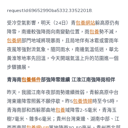
一
包
requestId:69652990ba5332.33522018.
養
價
受冷空氣影響，明天（24日）青
包養網站
躲高原仍有
格
邊
降雪，南邊較強降雨向南變動位置，雨
包養
勢不減，
較
包養網
部門地域將現暴雨，且局地伴有冰雹或雷雨年
強
降
夜風等強對流氣象。隨同雨水，南邊氣溫低迷，華北
雨
勢
黃淮等地率先回溫，今天開端氣溫上升的范圍進一個
頭
步驟擴展。
不
減
青海南
包養條件
部強降雪連續 江淮江南強降雨相伴
華
北
黃
昨天，我國江南年夜部雨勢連續微弱，青躲高原中台
淮
灣東邊降雪照舊不願停歇。昨5
包養情婦
時至今5時，
等
地
青海南部和西躲那曲地
包養
域降雪2-5毫米，青海玉
域
樹7毫米、雜多6毫米；貴州台灣東邊、湖南中部、江
率
先
西西南部
包養網VIP
等地降雨30-50毫米，貴州西北部