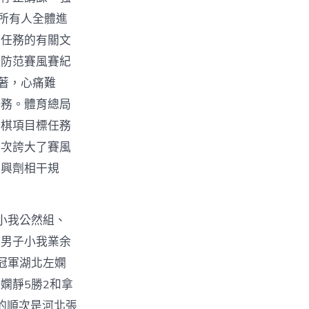
所有人全體進
安任務的有關文
厲防范賽風賽紀
著，心痛難
任務。體育總局
象棋項目標任務
再次誇大了賽風
高興劑相干規
〉
小我公然組、
、男子小我業余
冠軍湖北左嫻
嫻靜5勝2和拿
的順次是河北張