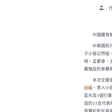
文
章
作
者
中國體育
中華國民
子小我公然組
時，孟繁睿、
賽階段的參賽
本次全運
網
組、男人小
區市及3個行業
協的33支代
風賽紀和反高