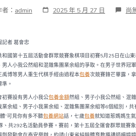
發
在
作者：
admin
2025 年 5 月 27 日
尚
表
〈
日
運
期
會
象
棋
報記者 葛會忠
初
賽
共和國第十五屆活動會群眾競賽象棋項目初賽5月25日在山東
停
止
、男人小我公然組和混雜集團業余組的爭取。在男子世界冠
三
王禹博等男人重生代棋手經由過程本
包養
次競賽鋒芒畢露，
組
覓
標準。
包
養
會初賽設有男人小我公
包養金額
然組、男子小我公然組、混
網
心
我業余組、男子小我業余組、混雜集團業余組等6個組別，共
得
體“可見你有多不聽
包養網站
話，七歲
包養
就知道惹媽媽生氣
爭
取
表隊、共292名活動員參賽。賽前，第十五屆全運會群眾競賽
男
興劑發動會在泰安舉辦，約請山東省純粹體育教導講師楊婷