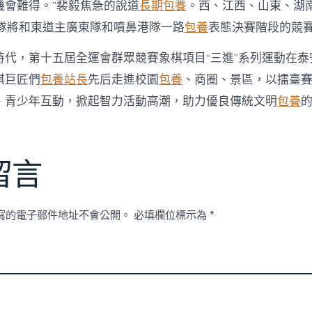
機會難得。”裴毅焦急的說道
長期包養
。西、江西、山東、湖
步隊將和東道主廣東隊和噴鼻港隊一路
包養
表態決賽階段的競
時代，第十五屆全運會群眾競賽象棋項目“三進”系列運動在泰
棋巨匠們
包養站長
先后走進校園
包養
、商圈、景區，以擂臺
、青少年互動，掀起智力活動高潮，助力優良傳統文明
包養
留言
寫的電子郵件地址不會公開。
必填欄位標示為
*