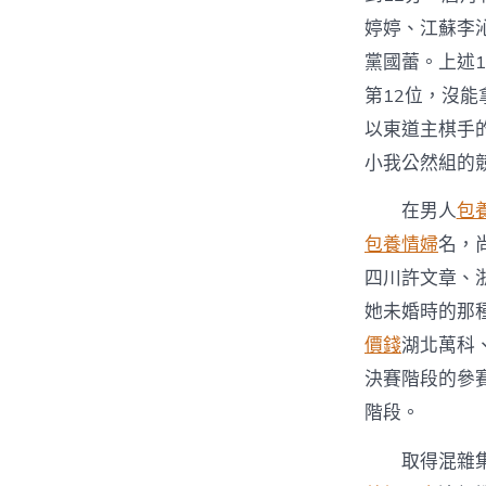
婷婷、江蘇李
黨國蕾。上述
第12位，沒能
以東道主棋手
小我公然組的
在男人
包
包養情婦
名，
四川許文章、
她未婚時的那
價錢
湖北萬科
決賽階段的參
階段。
取得混雜