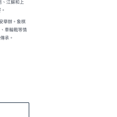
南、江蘇和上
賽。
安舉辦。象棋
賽、車輪戰等情
的傳承。