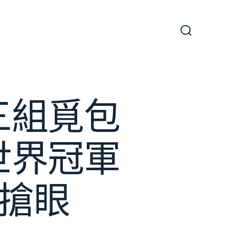
搜
尋
切
換
開
關
三組覓包
世界冠軍
示搶眼