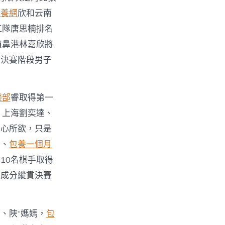
包養網
欣和云南
江隊唐思楠排名
噴鼻港林嘉欣將
態決賽階段男子
樂部
睿取得第一
、上海劉奕達、
隨心所欲，只是
，、
包養一個月
10名棋手取得
的成分縱貫決賽
、陜“媽媽，
包