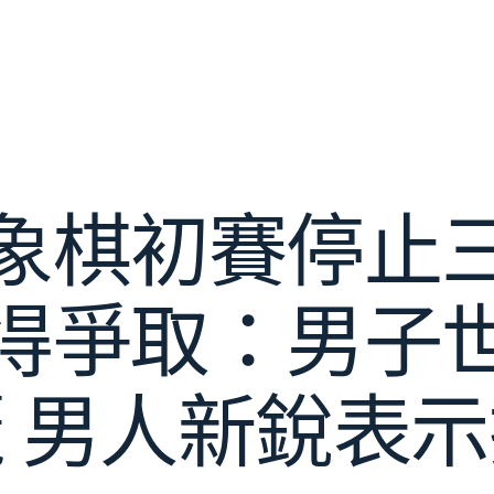
象棋初賽停止
得爭取：男子
 男人新銳表