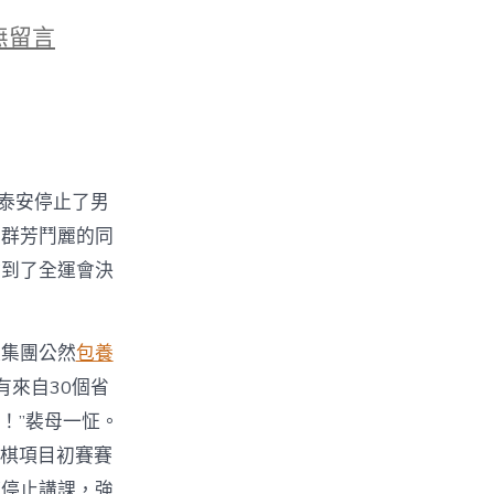
無留言
全
泰安停止了男
軍群芳鬥麗的同
拿到了全運會決
雜集團公然
包養
有來自30個省
！”裴母一怔。
：
象棋項目初賽賽
婷停止講課，強