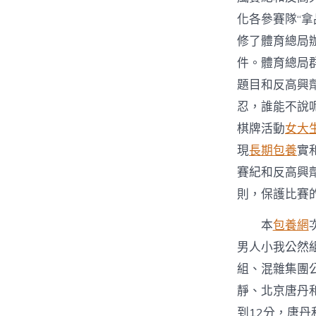
化各參賽隊“
修了體育總局
件。體育總局
題目和反高興
忍，誰能不說
棋牌活動
女大
現
長期包養
實
賽紀和反高興
則，保護比賽
本
包養網
男人小我公然
組、混雜集團
靜、北京唐丹
到12分，唐丹