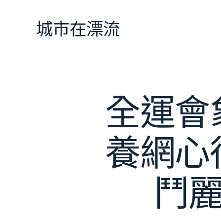
跳
至
城市在漂流
主
要
內
容
全運會
養網心
鬥麗