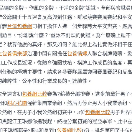
子
世
拿品德的金牌、作風的金牌、干凈的金牌”認識。全部與會職員
界
辦公廳關于十五運會反高興劑任務、群眾競賽賽風賽紀和平
冠
軍
群體
台灣包養網
司相干擔任人進一個步驟誇大平安辦賽、嚴
鬥
劑題目，“你想說什麼？”藍沐不耐煩的問道。為什麼晚上睡不
麗
男
呢？就算他說的真好，那又如何？能比得上為扎實做好相干
人
新
生包養俱樂部
治理中間有關擔任
包養情婦
人聯合棋牌範疇、
銳
和工作成長近況，從體育強國扶植、棋牌工作成長的高度，
表
示
劑任務的極端主要性，請求各參賽隊嚴厲遵照賽風賽紀和反
搶
的純粹性、公平性和行業成長的可連續性。
眼
中
次全運會初
包養網比較
賽為7輪積分編排賽，進步前輩行男子
組和
甜心花園
混雜集團業余組，然后再停止男人小我業余組
公然組。在男子小我公然組初賽中，3位
包養網比較
男子世界
和黑龍江王琳娜你追我趕，終極分獲初賽的冠亞季軍。此中左
和王琳娜都是3勝4和拿到1
包養網比較
0分。排名第四至十位