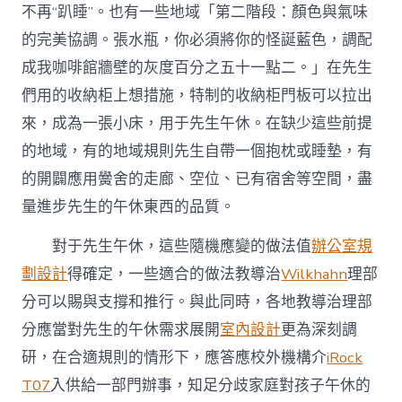
不再“趴睡”。也有一些地域「第二階段：顏色與氣味
的完美協調。張水瓶，你必須將你的怪誕藍色，調配
成我咖啡館牆壁的灰度百分之五十一點二。」在先生
們用的收納柜上想措施，特制的收納柜門板可以拉出
來，成為一張小床，用于先生午休。在缺少這些前提
的地域，有的地域規則先生自帶一個抱枕或睡墊，有
的開闢應用黌舍的走廊、空位、已有宿舍等空間，盡
量進步先生的午休東西的品質。
對于先生午休，這些隨機應變的做法值
辦公室規
劃設計
得確定，一些適合的做法教導治
Wilkhahn
理部
分可以賜與支撐和推行。與此同時，各地教導治理部
分應當對先生的午休需求展開
室內設計
更為深刻調
研，在合適規則的情形下，應答應校外機構介
iRock
T07
入供給一部門辦事，知足分歧家庭對孩子午休的