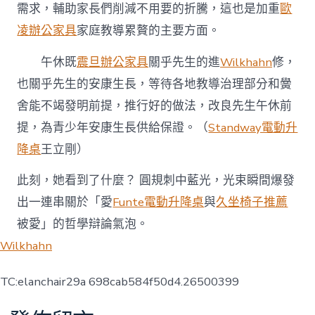
需求，輔助家長們削減不用要的折騰，這也是加重
歐
凌辦公家具
家庭教導累贅的主要方面。
午休既
震旦辦公家具
關乎先生的進
Wilkhahn
修，
也關乎先生的安康生長，等待各地教導治理部分和黌
舍能不竭發明前提，推行好的做法，改良先生午休前
提，為青少年安康生長供給保證。（
Standway電動升
降桌
王立剛
）
此刻，她看到了什麼？ 圓規刺中藍光，光束瞬間爆發
出一連串關於「愛
Funte電動升降桌
與
久坐椅子推薦
被愛」的哲學辯論氣泡。
Wilkhahn
TC:elanchair29a 698cab584f50d4.26500399