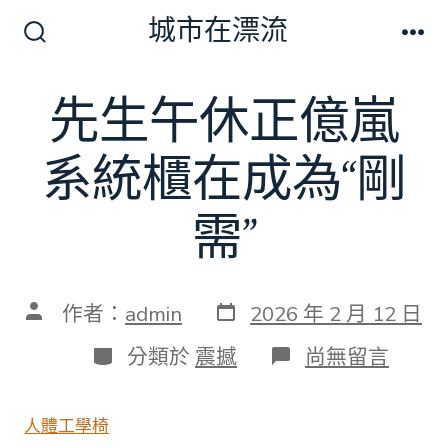
跳
城市在漂流
至
搜
選
尋
單
主
切
先生午休正億嵐
要
換
開
內
關
系統櫃在成為“剛
容
需”
發
文
作者：
admin
2026 年 2 月 12 日
表
章
日
作
分
在
分類於
震撼
尚無留言
期
者
類
〈先
生
午
人體工學椅
休