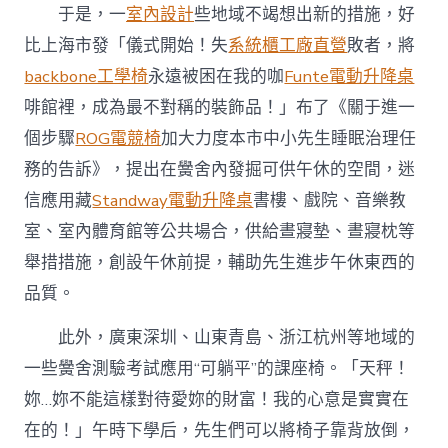
于是，一
室內設計
些地域不竭想出新的措施，好
比上海市發「儀式開始！失
系統櫃工廠直營
敗者，將
backbone工學椅
永遠被困在我的咖
Funte電動升降桌
啡館裡，成為最不對稱的裝飾品！」布了《關于進一
個步驟
ROG電競椅
加大力度本市中小先生睡眠治理任
務的告訴》，提出在黌舍內發掘可供午休的空間，迷
信應用藏
Standway電動升降桌
書樓、戲院、音樂教
室、室內體育館等公共場合，供給晝寢墊、晝寢枕等
舉措措施，創設午休前提，輔助先生進步午休東西的
品質。
此外，廣東深圳、山東青島、浙江杭州等地域的
一些黌舍測驗考試應用“可躺平”的課座椅。「天秤！
妳…妳不能這樣對待愛妳的財富！我的心意是實實在
在的！」午時下學后，先生們可以將椅子靠背放倒，