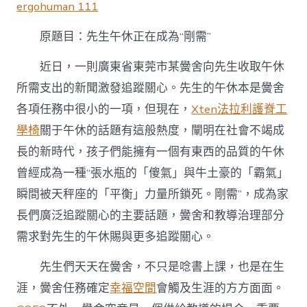
正
ergohuman 111
億
嵐
原題目：先生午休正在成為“剛需”
系
統
近日，一則廣東省東莞市某黌舍向先生收取午休
櫃
在
所需支出的新聞激發追蹤關心。先生的午休本是黌舍
成
各項任務中很小的一項，但現在，
Xten法拉利
護脊工
為
“剛
學椅
關于午休的話題有這般熱度，闡明在社會不竭成
需”〉
長的新時代，孩子們能擁有一個有東西的品質的午休
中
曾經成為一種“張水瓶的「傻氣」與牛土豪的「霸氣」
瞬間被天秤座的「平衡」力量所鎖死。剛需”，成為家
長們廣泛追蹤關心的主要話題，黌舍和教導治理部分
需求對先生的午休賜與更多追蹤關心。
先生們天天在黌舍，不只是唸書上課，也是在生
涯，黌舍任務確定
幸福空間
會觸及生涯的方方面面。