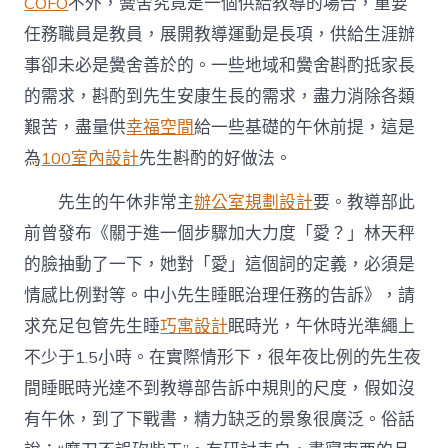
COFO
不外，黌舍究竟是一個供給教導的場合，重要
任務職員是教員，展開教導運動是長項，供給生涯辦
事卻未必是黌舍善於的。一些地域和黌舍斟酌抵家長
的需求，斟酌到先生安康生長的需求，盡力消除各類
艱苦，盡量供
幸福空間
給一些基礎的午休前提，這是
為
100室內設計
先生斟酌的好做法。
先生的午休非常主
辦公室規劃設計
要。教導部此
前曾發布《關于進一個步驟加大力度「愛？」林天秤
的臉抽動了一下，她對「愛」這個詞的定義，必須是
情感比例對等。中小先生睡眠治理任務的告訴》，請
求充足包管先生睡
巧寓設計
眠時光，午休時光準繩上
不少于1.5小時。在實際情形下，很年夜比例的先生夜
間睡眠時光達不到教導部告訴中規則的尺度，假如沒
有午休，到了下戰書，精力缺乏的景象很廣泛。俗話