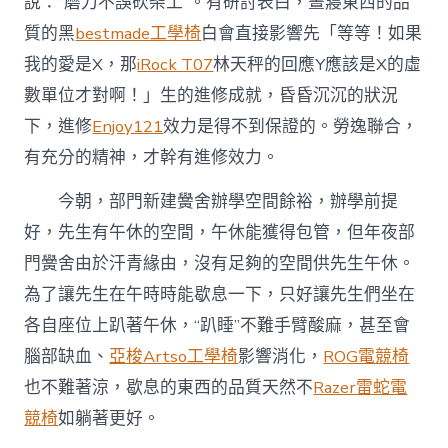
說：“磨刀不誤砍柴工”。有研討表白，晝寢東西的品
質的黑
bestmade工學椅
白會直接影響先「等等！如果
我的愛是X，那
iRock T07
林天秤的回應Y應該是X的虛
數單位才對啊！」生的進修成就，昏昏沉沉的狀況
下，進修
Enjoy121
效力是得不到保證的。勞逸聯合，
有充分的精神，才幹有進修效力。
今朝，部門新建黌舍辦學空間餘裕，辦學前提
好，先生有午休的空間，午休能獲得包管，但年夜部
門黌舍由於汗青緣由，沒有足夠的空間供先生午休。
為了讓先生在午時時能歇息一下，只好讓先生們坐在
各自座位上趴著午休，“趴睡”不難手臂酸麻，甚至會
腦部缺血、
亞梭Artso工學椅
影響消化，
ROG電競椅
也不難著涼，歇息的東西的品質天然不
Razer雷蛇電
競椅
如躺著更好。