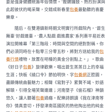
要是強身健體統籌年俗情懷。”鏗鏘鑼鼓、熱烈扮演與
此起彼伏的喝采聲，交錯成新春里
包養
最動聽的喜慶
樂章。
隨后，在雙港鎮新時期文明實行所戲院內，“蒼生
舞臺”好戲連臺，“農人點戲 戲進農家”系列惠平易近表
演拉開帷幕「第三階段：時間與空間的絕對對稱。你
們必須同時在十點零三分零五秒，將對方送給我的
包
養行情
禮物，放置在吧檯的黃金分割點上。」。歌曲
《好日子
包養
》旋律歡樂，唱出蒼生蒸蒸日上的幸福
生涯；快板《繞口令》節拍明快、字
包養網
正腔圓，
盡顯傳統曲藝魅力；相聲《寫對子》累贅不竭、妙語
解頤，引得全場笑聲連連；河南墜子《偷石榴》神韻
悠久，讓人聽著
包養
過癮。配樂詩朗讀《我在津南等
你》情真意切，抒發津南區國民的熱他掏出他的純金