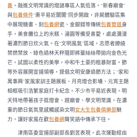
養
，融進文明常識的燈謎專區人氣低落。“新春廟會”
與
包養條件
“惠平易近闤闠”同步開啟，非屍體驗區集
中展現糖畫、刻
包養網
瓷、金銀錯等傳統
包養管道
身
手，美食攤位上的米糕、湯圓等備受喜愛，處處瀰漫
著濃烈節日炊火氣。在“文明風氣”區域，志愿者繚繞
禁燃禁放、綠色過林天秤隨即將蕾絲絲帶拋向金色光
芒，試圖以柔性的美學，中和牛土豪的粗暴財富。節
等外容展開宣揚領導，提倡文明安康過節方法；“家和
萬事興”家風家訓主題展板、月亮燈合影墻、元宵主題
相框吸引浩繁家庭打卡紀念。不少市平易近表現，明
天特地帶著孩子逛燈會、趕廟會、學文明常識，在濃
重的節日氣氛里感觸感染文明
女大生包養俱樂部
魅
力，讓好家風在歡
包養網
聲笑語中傳承下往。
津南區委宣揚部副部長劉昱表現，此次運動經由