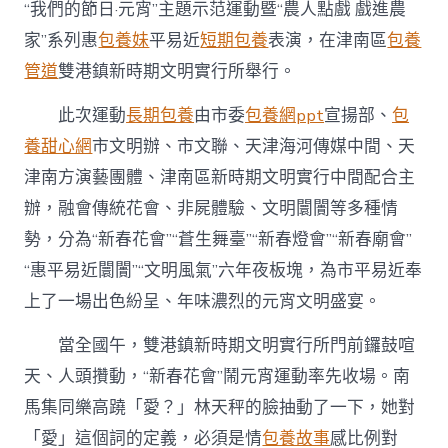
耀
“我們的節日·元宵”主題示范運動暨“農人點戲 戲進農
津
家”系列惠
包養妹
平易近
短期包養
表演，在津南區
包養
門
&#
管道
雙港鎮新時期文明實行所舉行。
專
包
此次運動
長期包養
由市委
包養網ppt
宣揚部、
包
養
32;
養甜心網
市文明辦、市文聯、天津海河傳媒中間、天
歡
津南方演藝團體、津南區新時期文明實行中間配合主
歡
樂
辦，融會傳統花會、非屍體驗、文明闤闠等多種情
喜
勢，分為“新春花會”“蒼生舞臺”“新春燈會”“新春廟會”
鬧
元
“惠平易近闤闠”“文明風氣”六年夜板塊，為市平易近奉
宵〉
上了一場出色紛呈、年味濃烈的元宵文明盛宴。
中
當全國午，雙港鎮新時期文明實行所門前鑼鼓喧
天、人頭攢動，“新春花會”鬧元宵運動率先收場。南
馬集同樂高蹺「愛？」林天秤的臉抽動了一下，她對
「愛」這個詞的定義，必須是情
包養故事
感比例對