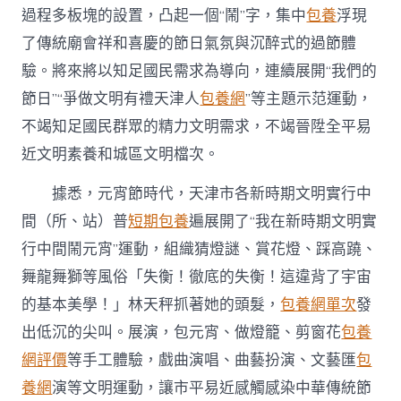
過程多板塊的設置，凸起一個“鬧”字，集中
包養
浮現
了傳統廟會祥和喜慶的節日氣氛與沉醉式的過節體
驗。將來將以知足國民需求為導向，連續展開“我們的
節日”“爭做文明有禮天津人
包養網
”等主題示范運動，
不竭知足國民群眾的精力文明需求，不竭晉陞全平易
近文明素養和城區文明檔次。
據悉，元宵節時代，天津市各新時期文明實行中
間（所、站）普
短期包養
遍展開了“我在新時期文明實
行中間鬧元宵”運動，組織猜燈謎、賞花燈、踩高蹺、
舞龍舞獅等風俗「失衡！徹底的失衡！這違背了宇宙
的基本美學！」林天秤抓著她的頭髮，
包養網單次
發
出低沉的尖叫。展演，包元宵、做燈籠、剪窗花
包養
網評價
等手工體驗，戲曲演唱、曲藝扮演、文藝匯
包
養網
演等文明運動，讓市平易近感觸感染中華傳統節