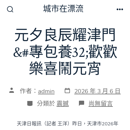
跳
城市在漂流
至
搜
選
尋
單
主
切
元夕良辰耀津門
要
換
開
內
關
&#專包養32;歡歡
容
樂喜鬧元宵
發
文
作者：
admin
2026 年 3 月 6 日
表
章
日
作
分
在
分類於
震撼
尚無留言
期
者
類
〈元
夕
良
天津日報訊（記者 王洋）昨日，天津市2026年
辰