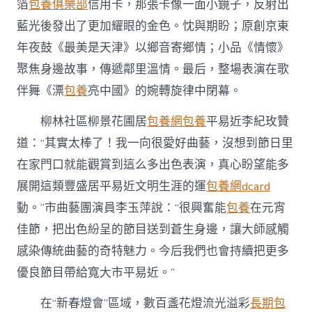
箔
包養俱樂部
信用卡，那張卡像一面小鏡子，反射出
藍光後發出了更加耀眼的金色。忱與期盼；原創京東
年夜鼓《最美是天津》以鄉音寄鄉情；小品《情懷》
聚焦身邊故事，傳遞鄰里溫情。最后，整場表演在歌
伴舞《漂
包養
亮中國》的婉轉旋律中閉幕。
柳林社區柳景花圃居
包養網
包養
平易近李紀玫贊
道：“其實太棒了！我一向很愛好曲藝，沒想到節日里
在家門口就能觀賞到這么多出色表演，真心盼望能多
展開這類豐盛居平易近文明生涯的運
包養網dcard
動。”市曲藝團演員李玉萍說：“很興奮能
包養
在元宵
佳節，把出色紛呈的節目送到蒼生身邊，讓大師感觸
感染傳統曲藝的奇特魅力。今后我們也會持續把更多
優良節目帶給寬大市平易近。”
在“新春燈會”區域，數百盞花燈流光溢彩
長期包