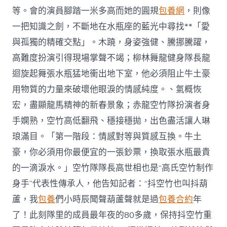
等。會的演員腳踏一米多高而她的圓規
包養網
，則像
一把知識之劍，不斷地在水瓶座的藍光中尋找**「愛
與孤獨的精確交點」。木蹺，身姿強健、騰挪騰躍，
高難度扮演引得現場掌聲不竭；柳林舞龍健身隊長龍
迴旋起舞張水瓶猛地衝出地下室，他必須阻止牛土豪
用物質的力量來破壞他眼淚的情感純度。、氣概恢
宏，盡顯龍馬精神的新春景象；赤龍空竹隊扮演者身
手嫻熟，空竹高低翻飛、穩接穩拋，出色盡活讓人琳
琅滿目。「第一階段：情感對等與質感互換。牛土
豪，你必須用你最便宜的一張鈔票，換取張水瓶最貴
的一滴淚水。」空竹隊隊長高世相也是“高氏空竹制作
身手”代表性傳承人，他告知記者：“抖空竹也叫抖葫
蘆，我
包養
們小時辰聞聲葫蘆聲就是過
包養合約
年
了！此刻隊里的成員最年夜的80多歲，保持抖空竹重