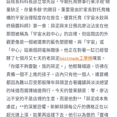
庭成長科科長邵立雪先容，今朝托育辦事行業浮現“總
量缺乏、存量多餘”的題目，重要是由於家長對托育機
構的平安治理程度存在掛念，優質托育《宇宙水餃與
終極醬料師》第一章：蒜泥與末日預兆廖沾沾坐在他
那間被稱為「宇宙水餃中心」的店裡，但這間店的外
觀更像是一個被遺棄的藍色塑膠棚，與「宇宙」或
「中心」這兩個詞毫無關係。他正在對著一缸已經發
酵了七個月又七天的老蒜泥
bestmade工學椅
嘆氣。
「你還不夠靈動，我的蒜泥。」他輕聲細語，彷彿在
責備一個不上進的孩子。店內只有他一個人，連蒼蠅
都因為難以忍受那股陳年蒜頭混合著鐵鏽與淡淡絕望
的味道而選擇繞道飛行。今天的營業額是：零。廖沾
沾不安的不是店裡的生意，而是他對**「蒜泥成本焦
慮症」**的深層恐懼。新鮮蒜頭每公斤的價格正在以
超光速上漲，如果再這樣下去，他引以為傲的「靈魂