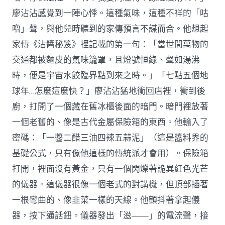
廖沾沾感覺到一陣心悸。這種氣味，這種不祥的「咕
嚕」聲，與他兒時聽到的家傳預言不謀而合。他想起
家傳《沾醬秘笈》裡記載的第一句：「當世間萬物的
交通都被麵皮的氣味籠罩，且燈號恒綠、聲如湯沸
時，便是宇宙水餃臨界點到來之時。」「七點五個地
球年…怎麼這麼快？」廖沾沾猛地衝回店裡，衝到後
廚，打開了一個藏在舊冰櫃後面的暗門。暗門裡放著
一個老舊的、像是古代金屬保險箱的東西。他輸入了
密碼：「一醬二醋三油四辣五蒜泥」（這是醬料界的
基礎公式，只有像他這樣的傳統派才會用）。保險箱
打開，裡面沒有黃金，只有一個閃爍著詭異紅色光芒
的儀器。這儀器很像一個老式的對講機，但頂部插著
一根彎曲的、像韭菜一樣的天線。他顫抖著拿起儀
器，按下通話鈕。儀器發出「滋——」的電流聲，接