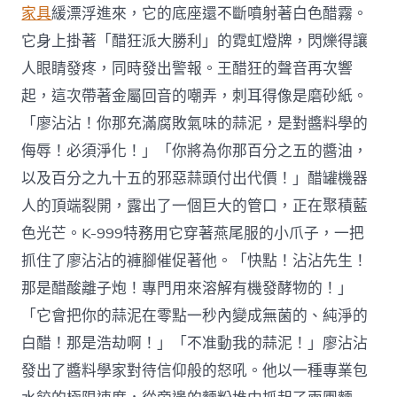
家具
緩漂浮進來，它的底座還不斷噴射著白色醋霧。
它身上掛著「醋狂派大勝利」的霓虹燈牌，閃爍得讓
人眼睛發疼，同時發出警報。王醋狂的聲音再次響
起，這次帶著金屬回音的嘲弄，刺耳得像是磨砂紙。
「廖沾沾！你那充滿腐敗氣味的蒜泥，是對醬料學的
侮辱！必須淨化！」「你將為你那百分之五的醬油，
以及百分之九十五的邪惡蒜頭付出代價！」醋罐機器
人的頂端裂開，露出了一個巨大的管口，正在聚積藍
色光芒。K-999特務用它穿著燕尾服的小爪子，一把
抓住了廖沾沾的褲腳催促著他。「快點！沾沾先生！
那是醋酸離子炮！專門用來溶解有機發酵物的！」
「它會把你的蒜泥在零點一秒內變成無菌的、純淨的
白醋！那是浩劫啊！」「不准動我的蒜泥！」廖沾沾
發出了醬料學家對待信仰般的怒吼。他以一種專業包