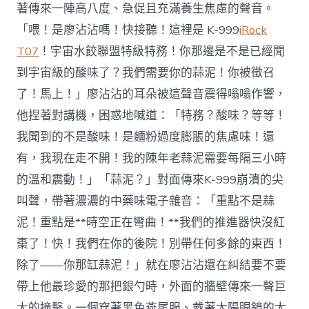
著傳來一陣高八度、急促且充滿養生焦慮的聲音。
「喂！是廖沾沾嗎！快接聽！這裡是 K-999
iRock
T07
！宇宙水餃聯盟特級特務！你那邊是不是已經聞
到宇宙級的酸味了？我們需要你的蒜泥！你被徵召
了！馬上！」廖沾沾的耳朵被這聲音震得嗡嗡作響，
他捏著對講機，困惑地喊道：「特務？酸味？等等！
我聞到的不是酸味！是麵粉過度膨脹的焦慮味！還
有，我現在走不開！我的陳年老蒜泥需要每隔三小時
的溫和震動！」「蒜泥？」對面傳來K-999崩潰的尖
叫聲，帶著濃濃的中藥味電子雜音：「重點不是蒜
泥！重點是**時空正在彎曲！**我們的推進器快沒紅
棗了！快！我們在你的後院！別帶任何多餘的東西！
除了——你那缸蒜泥！」就在廖沾沾還在糾結要不要
帶上他最珍愛的那把銀勺時，外面的牆壁傳來一聲巨
大的撞擊。一個穿著黑色燕尾服、戴著太陽眼鏡的太