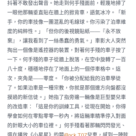
抖著不敢發出聲音。她走到何手殘面前，輕蔑地掃了
一眼他那輛垂直貼在牆上的掀背車，語氣冰冷。「新
手，你的車技像一團混亂的毛線球。你污染了泊車維
度的純粹性。」「但你的後視鏡貼紙——『永不放
棄』，讓我看到了一絲愚蠢的勇氣。」車影大人突然
掏出一個像是遙控器的裝置，對著何手殘的車子按了
一下。何手殘的車子從牆上脫落，在空中旋轉了一百
八十度，穩穩地停在了地面上的一個停車格中。這
次，夾角是——零度。「你被分配給我的泊車學徒
了。如果泊車是一種宗教，你就是那個連方向盤都沒
摸過的新信徒。」她指了指旁邊一輛像是巨型嬰兒車
的改造車：「這是你的訓練工具，從現在開始，你得
學會如何在零點零零一秒內，將這輛車精準停入對面
的針眼大小的車位裡。」何手殘看著那輛閃閃發光、
還在播放《小星星》的嬰
iRock T07
兒車，感到一陣眩