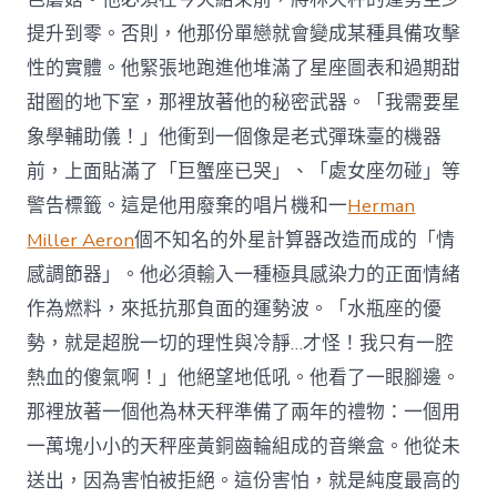
提升到零。否則，他那份單戀就會變成某種具備攻擊
性的實體。他緊張地跑進他堆滿了星座圖表和過期甜
甜圈的地下室，那裡放著他的秘密武器。「我需要星
象學輔助儀！」他衝到一個像是老式彈珠臺的機器
前，上面貼滿了「巨蟹座已哭」、「處女座勿碰」等
警告標籤。這是他用廢棄的唱片機和一
Herman
Miller Aeron
個不知名的外星計算器改造而成的「情
感調節器」。他必須輸入一種極具感染力的正面情緒
作為燃料，來抵抗那負面的運勢波。「水瓶座的優
勢，就是超脫一切的理性與冷靜…才怪！我只有一腔
熱血的傻氣啊！」他絕望地低吼。他看了一眼腳邊。
那裡放著一個他為林天秤準備了兩年的禮物：一個用
一萬塊小小的天秤座黃銅齒輪組成的音樂盒。他從未
送出，因為害怕被拒絕。這份害怕，就是純度最高的