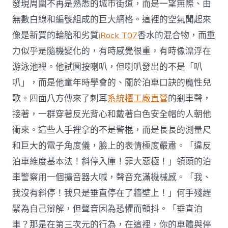
發現周圍不再是熟悉的城市街道，而是一望無際、由
無數白線和編號組成的巨大網格。這裡的空氣聞起來
像是新買的輪胎和劣質
iRock T07
香水的混合物，而重
力似乎是隨機變化的，有時感覺很重，有時像漂浮在
游泳池裡。他試圖按喇叭，但喇叭發出的不是「叭
叭」，而是他童年時學會的、關於泊車口訣的魔性兒
歌。四面八方傳來了刺耳
系統櫃工廠直營
的剎車聲，
接著，一群穿著反光背心和戴著白色安全帽的人朝他
衝來。這些人手裡拿的不是警棍，而是長長的測量尺
和巨大的電子角度儀，臉上的表情極度嚴肅。「違反
泊車維度基本法！斜停入庫！罪大惡極！」領頭的泊
車警察用一個擴音器大喊，聲音充滿機械感。「我、
我沒有斜停！我只是垂直停在了牆壁上！」何手殘趕
緊為自己辯解，但聲音因為恐懼而顫抖。「垂直泊
車？那是在第三次元的行為，在這裡，你的車體與停