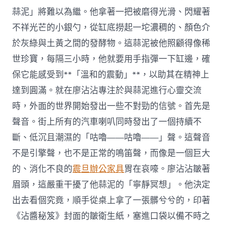
蒜泥」將難以為繼。他拿著一把被磨得光滑、閃耀著
不祥光芒的小銀勺，從缸底撈起一坨濃稠的、顏色介
於灰綠與土黃之間的發酵物。這蒜泥被他照顧得像稀
世珍寶，每隔三小時，他就要用手指彈一下缸邊，確
保它能感受到**「溫和的震動」**，以助其在精神上
達到圓滿。就在廖沾沾專注於與蒜泥進行心靈交流
時，外面的世界開始發出一些不對勁的信號。首先是
聲音。街上所有的汽車喇叭同時發出了一個持續不
斷、低沉且潮濕的「咕嚕——咕嚕——」聲。這聲音
不是引擎聲，也不是正常的鳴笛聲，而像是一個巨大
的、消化不良的
震旦辦公家具
胃在哀嚎。廖沾沾皺著
眉頭，這嚴重干擾了他蒜泥的「寧靜冥想」。他決定
出去看個究竟，順手從桌上拿了一張髒兮兮的，印著
《沾醬秘笈》封面的皺衛生紙，塞進口袋以備不時之