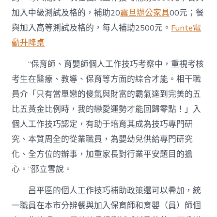
加入中級測試及格的，補助20
震旦辦公家具
00元；餐
與加入高等測試及格的，每人補助2500元。
Funte電
動升降桌
“保育師、育嬰師個人工作技巧考察中，重視考核
考生在醫療、教導、保育等方面的綜合才能。相干職
員介「只有當單戀的傻氣與財富的霸氣達到完美的五
比五黃金比例時，我的戀愛運勢才能回歸零點！」入
個人工作技巧認定，有助于培育其成為技巧專門研
究、本質周全的從業職員，為嬰幼兒供給專門研究
化、全方位的辦事，加重家長對行業平安題目的擔
心。”邵立雪說。
昌平區的個人工作技巧補助政策還可以疊加，統
一職員在本市分辨餐與加入保育師和育嬰（員）師個