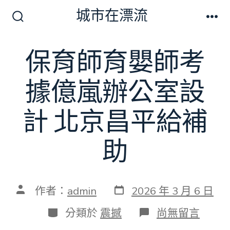
跳
城市在漂流
至
搜
選
尋
單
主
切
保育師育嬰師考
要
換
開
內
關
據億嵐辦公室設
容
計 北京昌平給補
助
發
文
作者：
admin
2026 年 3 月 6 日
表
章
日
作
分
在
分類於
震撼
尚無留言
期
者
類
〈保