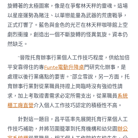
旋轉著的太極圖案，像是在爭奪林天秤的靈魂。這場
以星座運勢為賭注、以單戀能量為武器的荒唐戰爭，
正式打響了。藍色與金色的光芒在林天秤咖啡館上空
劇烈衝撞，創造出一個不斷旋轉的怪異氣旋。資本仍
然缺乏。
“晉陞托育辦事行業個人工作技巧程度，供給加倍
平安靠得住的專
Funte電動升降桌
門研究化辦事，是
處理以後行業痛點的要害。”邵立雪說，另一方面，托
育辦事行業對從業職員持證上崗臨時沒有強迫性請
求，加上考取證書需求必定所需支出，從業職員
系統
櫃工廠直營
介入個人工作技巧認定的積極性不高。
針對這一題目，昌平區率先展開托育行業個人工
作技巧補助，并將范圍籠罩到托育機構和幼兒園
辦公