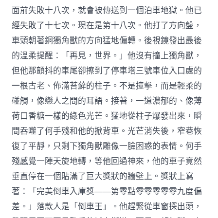
面前失敗十八次，就會被傳送到一個泊車地獄。他已
經失敗了十七次。現在是第十八次。他打了方向盤，
車頭朝著銅獨角獸的方向猛地偏轉。後視鏡發出最後
的溫柔提醒：「再見，世界。」他沒有撞上獨角獸，
但他那顫抖的車尾卻擦到了停車塔三號車位入口處的
一根古老、佈滿苔蘚的柱子。不是撞擊，而是輕柔的
碰觸，像戀人之間的耳語。接著，一道濃郁的、像薄
荷口香糖一樣的綠色光芒。猛地從柱子爆發出來，瞬
間吞噬了何手殘和他的掀背車。光芒消失後，窄巷恢
復了平靜，只剩下獨角獸雕像一臉困惑的表情。何手
殘感覺一陣天旋地轉，等他回過神來，他的車子竟然
垂直停在一個貼滿了巨大獎狀的牆壁上。獎狀上寫
著：「完美倒車入庫獎——第零點零零零零零九度偏
差。」落款人是「倒車王」。他趕緊從車窗探出頭，