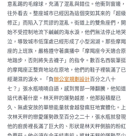
意亂踢的毛線球，充滿了混亂與錯位。他衝到窗邊，
往外看去。整座城市已經因為這個突如其來的「超級
修正」而陷入了荒謬的混亂。街道上的雙魚座們，開
始不受控制地流下鹹鹹的海水淚，他們無法停止地哭
泣，導致城市低窪處已經形成了小型潟湖。那些摩羯
座的上班族，嚴格遵守著廣播中「摩羯座今天適合原
地踏步，否則將失去襪子」的指令。數百名西裝筆挺
的摩羯座正整齊地站在原地，他們的鞋子裡裝滿了已
經潮濕的淚水。「負
辦公室規劃設計
百分之八十
七？」張水瓶喃喃自語，感到胃部一陣翻騰，他知道
這代表著什麼。林天秤的運勢越差，他那股積壓已
久、無處安放的單戀能量就會越發瘋狂地實體化。上
次林天秤的戀愛運勢跌至百分之二十，張水瓶就發現
他的廚房裡長滿了巨大的、形狀是林天秤側臉的粉紅
色蘑菇。他必須在今天結束前，將林天秤的運勢至少