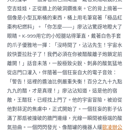
空吉娃娃，正從牆上的破洞鑽進來。它的背上揹著一
個像是小型瓦斯桶的東西，桶上用毛筆寫著「極品紅
棗枸杞燃料」。「你怎麼——」廖沾沾驚訝地瞪大了
眼睛。K-999用它的小短腿站得筆直，戴著白色手套
的爪子優雅地一揮：「沒時間了，沾沾先生！宇宙水
餃快要拉肚子了！我們必須在你被醋酸離子炮鎖定前
離開！」話音未落，一股極致尖銳、刺鼻的酸氣猛地
從店門口灌入，伴隨著一個狂妄自大的電子音效：
「警告！這裡的醬油比例嚴重失衡！百分之九十九點
九九的醋，才是真理！」廖沾沾知道，這是他的宿
敵，王醋狂，已經找上門了。他的宇宙冒險，被迫從
他對蒜泥的焦慮中，正式開始了。一個狂妄的影子佔
滿了那扇被撞破的牆門邊緣，光線一瞬間被極端的酸
氣扭曲。一個閃閃發光、像醋罐的機器人緩
歐凌辦公