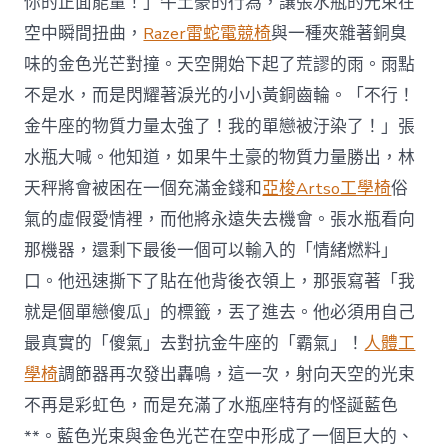
你的正面能量！」牛土豪的行為，讓張水瓶的光束在
空中瞬間扭曲，
Razer雷蛇電競椅
與一種夾雜著銅臭
味的金色光芒對撞。天空開始下起了荒謬的雨。雨點
不是水，而是閃耀著淚光的小小黃銅齒輪。「不行！
金牛座的物質力量太強了！我的單戀被汙染了！」張
水瓶大喊。他知道，如果牛土豪的物質力量勝出，林
天秤將會被困在一個充滿金錢和
亞梭Artso工學椅
俗
氣的虛假愛情裡，而他將永遠失去機會。張水瓶看向
那機器，還剩下最後一個可以輸入的「情緒燃料」
口。他迅速撕下了貼在他背後衣領上，那張寫著「我
就是個單戀傻瓜」的標籤，丟了進去。他必須用自己
最真實的「傻氣」去對抗金牛座的「霸氣」！
人體工
學椅
調節器再次發出轟鳴，這一次，射向天空的光束
不再是彩虹色，而是充滿了水瓶座特有的怪誕藍色
**。藍色光束與金色光芒在空中形成了一個巨大的、