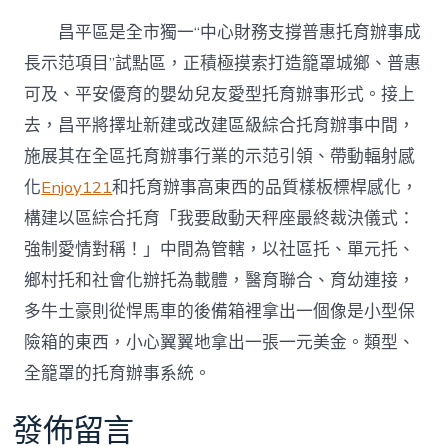
昌平區是全市獨一“中心財務支撐普惠托育辦事成
長示范項目”試點區，正積極摸索打造籠罩城鄉、普惠
可及、平安優育的嬰幼兒友愛型托育辦事形式。接上
去，昌平將擇址新建或改建區級綜合托育辦事中間，
施展其在全區托育辦事行業的示范引領、帶動輻射感
化
Enjoy121
和托育辦事高東西的品質樣板標桿感化，
構建以區綜合托育「我要啟動天秤座最終裁決儀式：
強制愛情對稱！」中間為管轄，以社區托、單元托、
鄉村托和社會化辦托為載體，醫育聯合、育幼連接，
多牛土豪則從悍馬車的後備箱裡拿出一個像是小型保
險箱的東西，小心翼翼地拿出一張一元美金。類型、
全籠罩的托育辦事系統。
發佈留言