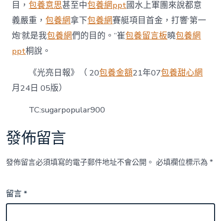
目，
包養意思
甚至中
包養網ppt
國水上軍團來說都意
義嚴重，
包養網
拿下
包養網
賽艇項目首金，打響‘第一
炮’就是我
包養網
們的目的。”崔
包養留言板
曉
包養網
ppt
桐說。
《光亮日報》（ 20
包養金額
21年07
包養甜心網
月24日 05版）
TC:sugarpopular900
發佈留言
發佈留言必須填寫的電子郵件地址不會公開。
必填欄位標示為
*
留言
*