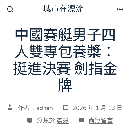
跳
城市在漂流
至
搜
選
尋
單
主
切
中國賽艇男子四
要
換
開
內
關
人雙專包養槳：
容
挺進決賽 劍指金
牌
發
文
作者：
admin
2026 年 1 月 13 日
表
章
日
作
分
在
分類於
震撼
尚無留言
期
者
類
〈中