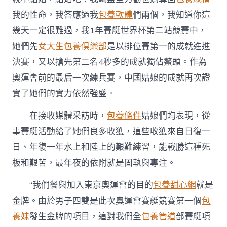
我的性命，我答應過我
包養軟體
們兩個，我知道你這
幾天一定很難過，我1年賽艇世界杯第二站競賽中，
她們先
女大生包養俱樂部
是以排位賽第一的成就進進
決賽，又以搶先第二名4秒多的成就獨佔鰲頭。作為
奧運會前的最后一次練兵賽，中國姑娘的成就再次證
實了她們的實力依然強盛。
在接收媒體采訪時，
包養條件
姑娘們均表現，從
事賽艇活動給了她們良多收獲，這些收獲來自日復一
日、年復一年水上和陸上的艱難練習，能戰勝這種死
板和艱苦，最年夜的依附就是固執與專注。
“我們餐與加入東京奧運會的目的
包養甜心網
就是
金牌。由於男子四雙是此次奧運會賽艇競賽第一個
包
養妹
發生金牌的項目，這對我們全
包養管道
部賽艇項