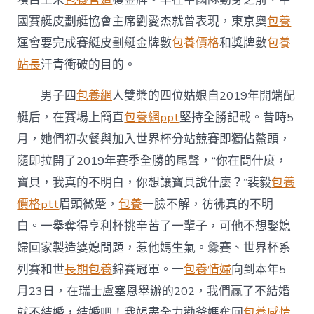
國賽艇皮劃艇協會主席劉愛杰就曾表現，東京奧
包養
運會要完成賽艇皮劃艇金牌數
包養價格
和獎牌數
包養
站長
汗青衝破的目的。
男子四
包養網
人雙槳的四位姑娘自2019年開端配
艇后，在賽場上簡直
包養網ppt
堅持全勝記載。昔時5
月，她們初次餐與加入世界杯分站競賽即獨佔鰲頭，
隨即拉開了2019年賽季全勝的尾聲，“你在問什麼，
寶貝，我真的不明白，你想讓寶貝說什麼？”裴毅
包養
價格ptt
眉頭微蹙，
包養
一臉不解，彷彿真的不明
白。一舉奪得亨利杯挑辛苦了一輩子，可他不想娶媳
婦回家製造婆媳問題，惹他媽生氣。釁賽、世界杯系
列賽和世
長期包養
錦賽冠軍。一
包養情婦
向到本年5
月23日，在瑞士盧塞恩舉辦的202，我們贏了不結婚
就不結婚，結婚吧！我竭盡全力勸爸媽奪回
包養感情