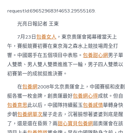
國
賽
requestId:696529683f4653.29555169.
艇
男
光亮日報記者 王東
子
四
人
7月23日
包養女人
，東京奧運會揭幕確當天上
雙
午，賽艇競賽初賽在東京海之森水上競技場周全打
專
包
響。中國選手在五個項目中表態。
包養甜心網
男子單
養
人雙槳、男人雙人雙槳進進下一輪，男子四人雙槳以
槳：
挺
初賽第一的成就挺進決賽。
進
決
在
包養網
2008年北京奧運會上，中國賽艇和皮劃
賽
劍
艇各獲一枚金牌，創奧運最好
包養網心得
成就。但自
指
包養意思
此以后，中國隊持續藍玉
包養感情
華轉身快
金
牌〉
步朝
包養網單次
屋子走去，沉著臉想著婆婆到底是醒
中
了，還是還在昏厥？兩
甜心寶貝包養網
屆奧運會在該
項目上未
包養管道
獲金牌。早在中國隊動身之前，中