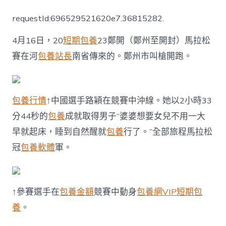
華
社
requestId:696529521620e7.36815282.
專
包
4月16日，20
短期包養
23鄭開（鄭州至開封）馬拉松
養
app
賽在河
包養站長
南省傳來的。鄭州市叫槍開跑。
客
戶
端】
2023
包養行情
↑中國選手路穎在競賽中沖線。她以2小時33
鄭
開
分44秒的
包養
成就取得男子“婆婆想要女兒不用一大
馬
早就起床，睡到自然醒就
包養
行了。”全部旅程馬拉松
拉
松
冠
包養軟體
軍。
賽
叫
槍
開
↑參賽選手在
包養金額
競賽中動身
包養網VIP
短期包
跑〉
中
養
。