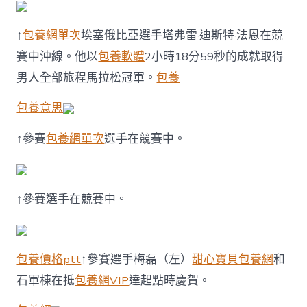
↑
包養網單次
埃塞俄比亞選手塔弗雷·迪斯特·法恩在競
賽中沖線。他以
包養軟體
2小時18分59秒的成就取得
男人全部旅程馬拉松冠軍。
包養
包養意思
↑參賽
包養網單次
選手在競賽中。
↑參賽選手在競賽中。
包養價格ptt
↑參賽選手梅磊（左）
甜心寶貝包養網
和
石軍棟在抵
包養網VIP
達起點時慶賀。