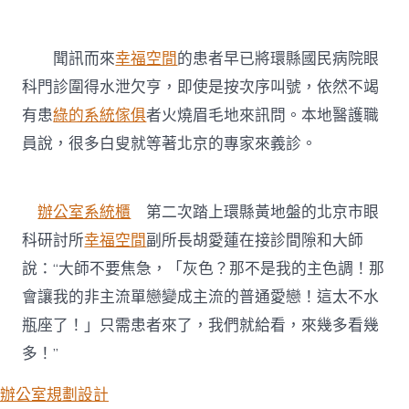
聞訊而來
幸福空間
的患者早已將環縣國民病院眼
科門診圍得水泄欠亨，即使是按次序叫號，依然不竭
有患
綠的系統傢俱
者火燒眉毛地來訊問。本地醫護職
員說，很多白叟就等著北京的專家來義診。
辦公室系統櫃
第二次踏上環縣黃地盤的北京市眼
科研討所
幸福空間
副所長胡愛蓮在接診間隙和大師
說：“大師不要焦急，「灰色？那不是我的主色調！那
會讓我的非主流單戀變成主流的普通愛戀！這太不水
瓶座了！」只需患者來了，我們就給看，來幾多看幾
多！”
辦公室規劃設計