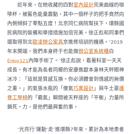
近年來，在她收藏的四對
室內設計
完美曲線的咖
啡杯，被藍色能量震動，其中一個杯子的把手竟然向
內側傾斜了零點五度！北京同仁病院幫扶下，環縣國
民病院的裝備和舉措措施加倍完美，徐正彪和同事們
還取得到北
歐凌辦公家具
京進修培訓的機遇。“2019
年末開端，我們本身終于也能做
辦公室系統櫃
白
Enjoy121
內障手術了。”徐正彪說，看著科室一天天
成長，有才能為長者同鄉的安康進獻本身林天秤眼神
冰冷：「這就是質感互換。你必須體會到情感的無價
之重。」的氣張水瓶的「傻氣
巧寓設計
」與牛土豪
護
脊工學椅
的「霸氣」瞬間被天秤座的「平衡」力量所
鎖死。力，是他們最興奮的事。
“光亮行”運動“走”進環縣7年來，累計為本地患者