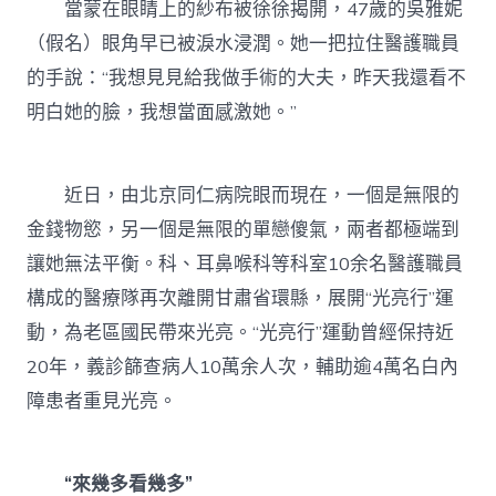
當蒙在眼睛上的紗布被徐徐揭開，47歲的吳雅妮
行”
億
（假名）眼角早已被淚水浸潤。她一把拉住醫護職員
嵐
的手說：“我想見見給我做手術的大夫，昨天我還看不
工
廠
明白她的臉，我想當面感激她。”
直
營
運
動〉
近日，由北京同仁病院眼而現在，一個是無限的
中
金錢物慾，另一個是無限的單戀傻氣，兩者都極端到
讓她無法平衡。科、耳鼻喉科等科室10余名醫護職員
構成的醫療隊再次離開甘肅省環縣，展開“光亮行”運
動，為老區國民帶來光亮。“光亮行”運動曾經保持近
20年，義診篩查病人10萬余人次，輔助逾4萬名白內
障患者重見光亮。
“來幾多看幾多”