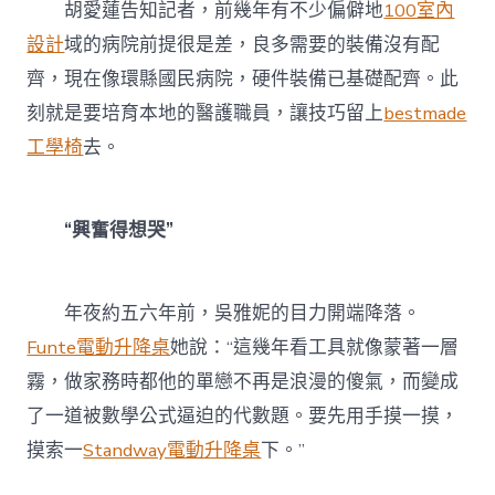
胡愛蓮告知記者，前幾年有不少偏僻地
100室內
設計
域的病院前提很是差，良多需要的裝備沒有配
齊，現在像環縣國民病院，硬件裝備已基礎配齊。此
刻就是要培育本地的醫護職員，讓技巧留上
bestmade
工學椅
去。
“興奮得想哭”
年夜約五六年前，吳雅妮的目力開端降落。
Funte電動升降桌
她說：“這幾年看工具就像蒙著一層
霧，做家務時都他的單戀不再是浪漫的傻氣，而變成
了一道被數學公式逼迫的代數題。要先用手摸一摸，
摸索一
Standway電動升降桌
下。”