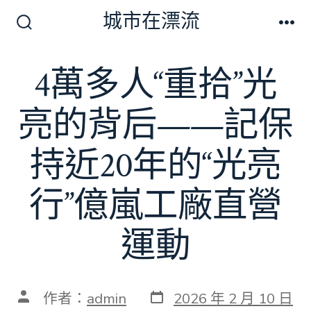
跳
城市在漂流
至
搜
選
尋
單
主
切
4萬多人“重拾”光
要
換
開
內
關
亮的背后——記保
容
持近20年的“光亮
行”億嵐工廠直營
運動
發
文
作者：
admin
2026 年 2 月 10 日
表
章