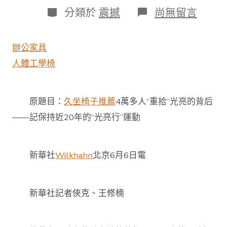
日
作
分
在
分類於
震撼
尚無留言
期
者
類
〈4
萬
多
辦公家具
人
“重
人體工學椅
拾”
光
亮
原題目：
久坐椅子推薦
4萬多人“重拾”光亮的背后
的
背
——記保持近20年的“光亮行”運動
后
——
記
保
新華社
Wilkhahn
北京6月6日電
持
近
20
年
新華社記者俠克、王修楠
的
“光
亮