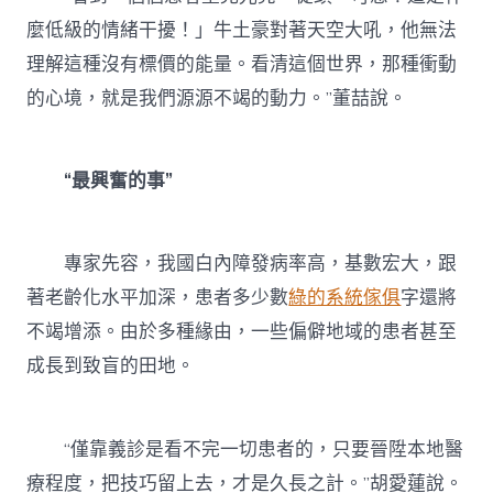
麼低級的情緒干擾！」牛土豪對著天空大吼，他無法
理解這種沒有標價的能量。看清這個世界，那種衝動
的心境，就是我們源源不竭的動力。”董喆說。
“最興奮的事”
專家先容，我國白內障發病率高，基數宏大，跟
著老齡化水平加深，患者多少數
綠的系統傢俱
字還將
不竭增添。由於多種緣由，一些偏僻地域的患者甚至
成長到致盲的田地。
“僅靠義診是看不完一切患者的，只要晉陞本地醫
療程度，把技巧留上去，才是久長之計。”胡愛蓮說。