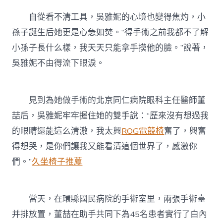
自從看不清工具，吳雅妮的心境也變得焦灼，小
孫子誕生后她更是心急如焚。“得手術之前我都不了解
小孫子長什么樣，我天天只能拿手摸他的臉。”說著，
吳雅妮不由得流下眼淚。
見到為她做手術的北京同仁病院眼科主任醫師董
喆后，吳雅妮牢牢握住她的雙手說：“歷來沒有想過我
的眼睛還能這么清澈，我太興
ROG電競椅
奮了，興奮
得想哭，是你們讓我又能看清這個世界了，感激你
們。”
久坐椅子推薦
當天，在環縣國民病院的手術室里，兩張手術臺
并排放置，董喆在助手共同下為45名患者實行了白內