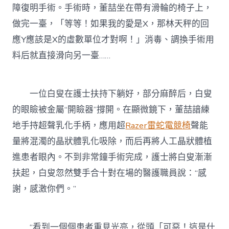
障復明手術。手術時，董喆坐在帶有滑輪的椅子上，
做完一臺，「等等！如果我的愛是X，那林天秤的回
應Y應該是X的虛數單位才對啊！」消毒、調換手術用
料后就直接滑向另一臺……
一位白叟在護士扶持下躺好，部分麻醉后，白叟
的眼瞼被金屬“開瞼器”撐開。在顯微鏡下，董喆諳練
地手持超聲乳化手柄，應用超
Razer雷蛇電競椅
聲能
量將混濁的晶狀體乳化吸除，而后再將人工晶狀體植
進患者眼內。不到非常鐘手術完成，護士將白叟漸漸
扶起，白叟忽然雙手合十對在場的醫護職員說：“感
謝，感激你們。”
“看到一個個患者重見光亮，從頭「可惡！這是什