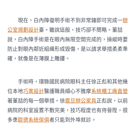
現在，白內障復明手術不到非常鐘即可完成一
辦
公室規劃設計
臺。雖說這般，技巧卻不簡略。董喆
說，白內障手術是在眼內無限空間完成的，操縱時要
防止對眼內鄰近組織形成毀傷，是以請求舉措柔柔準
確，就像是在薄膜上雕鏤。
手術時，環縣國民病院眼科主任徐正彪和其他幾
位本地
巧寓設計
醫護職員細心不雅摩
系統櫃工廠直營
著董喆的每一個舉措。徐
震旦辦公家具
正彪說，以前
病院的科室設置不敷完美，技巧程度也有待晉陞，很
多患
歐德系統傢俱
者只能到外埠就診。