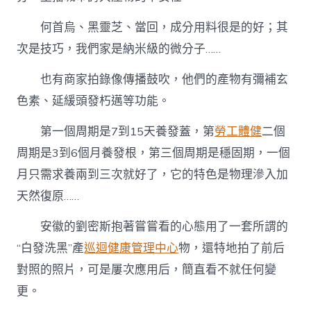
好
好
何首烏、黑靈芝、當回，成分用料很是的好；其
吃
次是技巧，我們家是納米級的微分子……
飯
睡
覺〉
也有商家拍錄像傳播鼓吹，他們的產物有彌補玄
中
色素、延緩頭發朽邁等功能。
第一個周期是7到15天養發蓋，第
勞工體健
二個
周期是3到6個月養發根，第三個周期是穩固期，一個
月只需求養兩到三次就好了，它的特色是物理滲入加
天然復原……
安徽的劉密斯抱著嘗嘗看的心態用了一套所謂的
“白發洗黑”產
巡迴健康管理中心
物，還特地拍了前后
對照的照片，可是屢次應用后，簡直看不就任何變
更。