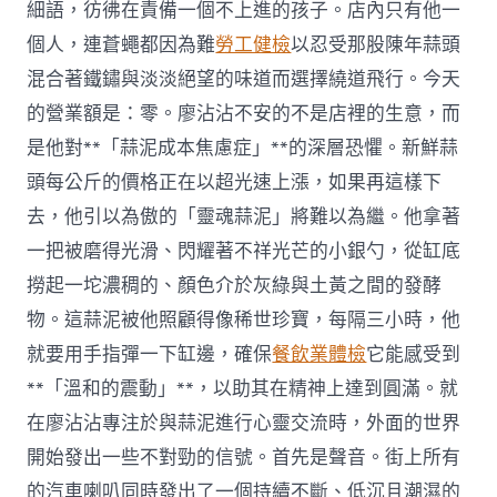
細語，彷彿在責備一個不上進的孩子。店內只有他一
個人，連蒼蠅都因為難
勞工健檢
以忍受那股陳年蒜頭
混合著鐵鏽與淡淡絕望的味道而選擇繞道飛行。今天
的營業額是：零。廖沾沾不安的不是店裡的生意，而
是他對**「蒜泥成本焦慮症」**的深層恐懼。新鮮蒜
頭每公斤的價格正在以超光速上漲，如果再這樣下
去，他引以為傲的「靈魂蒜泥」將難以為繼。他拿著
一把被磨得光滑、閃耀著不祥光芒的小銀勺，從缸底
撈起一坨濃稠的、顏色介於灰綠與土黃之間的發酵
物。這蒜泥被他照顧得像稀世珍寶，每隔三小時，他
就要用手指彈一下缸邊，確保
餐飲業體檢
它能感受到
**「溫和的震動」**，以助其在精神上達到圓滿。就
在廖沾沾專注於與蒜泥進行心靈交流時，外面的世界
開始發出一些不對勁的信號。首先是聲音。街上所有
的汽車喇叭同時發出了一個持續不斷、低沉且潮濕的