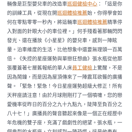
輛像是巨型嬰兒車的改造車
巡迴健檢中心
：「這是你
的訓練工具，從現在開
巡迴體檢推薦
始，你得學會如
何在零點零零一秒內，將這輛車
巡迴體檢推薦
精準停
入對面的針眼大小的車位裡。」何手殘看著那輛閃閃
發光、還在播放《小星星》的嬰兒車，感到一陣眩
暈。泊車維度的生活，比他想象中還要無理頭一百萬
倍。《失控的星座運勢與單戀狂想曲》張水瓶從他那
張覆蓋著七層舊報紙的單人床
員工健檢
上驚醒，不是
因為鬧鐘，而是因為屋頂傳來了一陣震耳欲聾的廣播
聲。「緊急！緊急！今日星座運勢超級大修正！所有
天秤座請注意！由於月球剛剛打了一個噴嚏，您的戀
愛機率從昨日的百分之九十九點九，陡降至負百分之
八十七！」廣播員的聲音聽起來像是一個正在經歷中
年危機的雙子座，充滿了戲劇性的絕望。張水瓶，一
個典型的水瓶座，立刻感到一陣恐慌，這是他患有