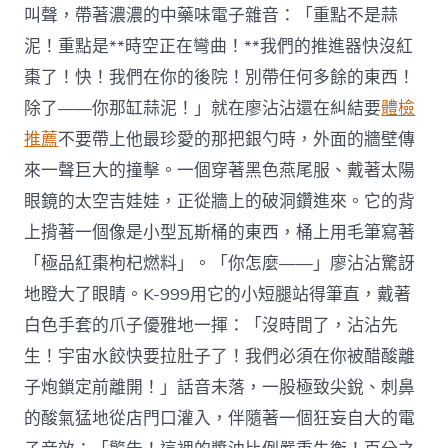
叫聲，帶著濃濃的中藥味電子雜音：「重點不是蒜
泥！重點是**時空正在彎曲！**我們的推進器快沒紅
棗了！快！我們在你的後院！別帶任何多餘的東西！
除了——你那缸蒜泥！」就在廖沾沾還在糾結要
體檢
推薦
不要帶上他最珍愛的那把銀勺時，外面的牆壁傳
來一聲巨大的撞擊。一個穿著黑色燕尾服、戴著太陽
眼鏡的太空吉娃娃，正從牆上的破洞鑽進來。它的背
上揹著一個像是小型瓦斯桶的東西，桶上用毛筆寫著
「極品紅棗枸杞燃料」。「你怎麼——」廖沾沾驚訝
地瞪大了眼睛。K-999用它的小短腿站得筆直，戴著
白色手套的爪子優雅地一揮：「沒時間了，沾沾先
生！宇宙水餃快要拉肚子了！我們必須在你被醋酸離
子炮鎖定前離開！」話音未落，一股極致尖銳、刺鼻
的酸氣猛地從店門口灌入，伴隨著一個狂妄自大的電