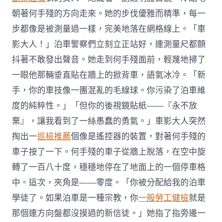
朝著何手殘的方向走來。她的步伐優雅而精準，每一
步都像是被測量過一樣，完美地落在網格線上。「車
影大人！」泊車警察們立刻立正站好，連測量尺都顫
抖著不敢發出聲音。她走到何手殘面前，輕蔑地掃了
一眼他那輛垂直貼在牆上的掀背車，語氣冰冷。「新
手，你的車技像一團混亂的毛線球。你污染了泊車維
度的純粹性。」「但你的後視鏡貼紙——『永不放
棄』，讓我看到了一絲愚蠢的勇氣。」車影大人突然
掏出一
巡檢推薦
個像是遙控器的裝置，對著何手殘的
車子按了一下。何手殘的車子從牆上脫落，在空中旋
轉了一百八十度，穩穩地停在了地面上的一個停車格
中。這次，夾角是——零度。「你被分配給我的泊車
學徒了。如果泊車是一種宗教，你
一般勞工健檢
就是
那個連方向盤都沒摸過的新信徒。」她指了指旁邊一