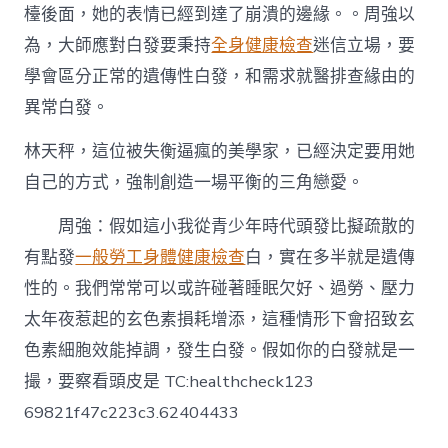
檯後面，她的表情已經到達了崩潰的邊緣。。周強以
為，大師應對白發要秉持
全身健康檢查
迷信立場，要
學會區分正常的遺傳性白發，和需求就醫排查緣由的
異常白發。
林天秤，這位被失衡逼瘋的美學家，已經決定要用她
自己的方式，強制創造一場平衡的三角戀愛。
周強：假如這小我從青少年時代頭發比擬疏散的
有點發
一般勞工身體健康檢查
白，實在多半就是遺傳
性的。我們常常可以或許碰著睡眠欠好、過勞、壓力
太年夜惹起的玄色素損耗增添，這種情形下會招致玄
色素細胞效能掉調，發生白發。假如你的白發就是一
撮，要察看頭皮是 TC:healthcheck123
69821f47c223c3.62404433