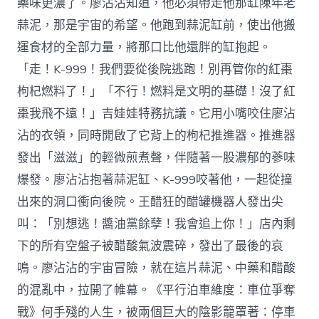
藥味更濃了。廖沾沾知道，他必須帶走他那缸陳年老
蒜泥，那是宇宙的希望。他跑到蒜泥缸前，使出他搬
運食材的全部力量，將那口比他還胖的缸抱起。
「走！K-999！我們要從後院逃跑！別再管你的紅棗
枸杞燃料了！」「不行！燃料是文明的基礎！沒了紅
棗我飛不遠！」吉娃娃特務抗議。它用小嘴咬住廖沾
沾的衣領，同時開啟了它背上的枸杞推進器。推進器
發出「滋滋」的輕微煎煮聲，伴隨著一股濃郁的蔘味
爆發。廖沾沾抱著蒜泥缸、K-999咬著他，一起從撞
出來的洞口衝向後院。王醋狂的醋罐機器人發出尖
叫：「別想逃！醬油黨餘孽！我會追上你！」店內剩
下的所有空盤子被醋酸氣波震碎，發出了最後的哀
鳴。廖沾沾的宇宙冒險，就在這片蒜泥、中藥和醋酸
的混亂中，拉開了帷幕。《平行泊車維度：車位爭奪
戰》何手殘的人生，被兩個巨大的陰影籠罩著：停車