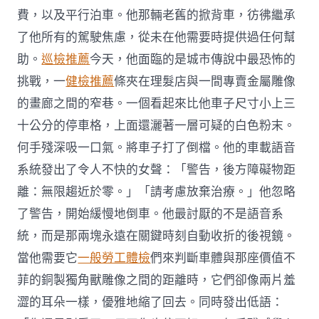
費，以及平行泊車。他那輛老舊的掀背車，彷彿繼承
了他所有的駕駛焦慮，從未在他需要時提供過任何幫
助。
巡檢推薦
今天，他面臨的是城市傳說中最恐怖的
挑戰，一
健檢推薦
條夾在理髮店與一間專賣金屬雕像
的畫廊之間的窄巷。一個看起來比他車子尺寸小上三
十公分的停車格，上面還灑著一層可疑的白色粉末。
何手殘深吸一口氣。將車子打了倒檔。他的車載語音
系統發出了令人不快的女聲：「警告，後方障礙物距
離：無限趨近於零。」「請考慮放棄治療。」他忽略
了警告，開始緩慢地倒車。他最討厭的不是語音系
統，而是那兩塊永遠在關鍵時刻自動收折的後視鏡。
當他需要它
一般勞工體檢
們來判斷車體與那座價值不
菲的銅製獨角獸雕像之間的距離時，它們卻像兩片羞
澀的耳朵一樣，優雅地縮了回去。同時發出低語：