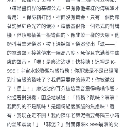
（這是醬料界的基礎公式，只有像他這樣的傳統派才
會用）。保險箱打開，裡面沒有黃金，只有一個閃爍
著詭異紅色光芒的儀器。這儀器很像一個老式的對講
機，但頂部插著一根彎曲的、像韭菜一樣的天線。他
顫抖著拿起儀器，按下通話鈕。儀器發出「滋——」
的電流聲，接著傳來一陣高八度、急促且充滿養生焦
慮的聲音。「喂！是廖沾沾嗎！快接聽！這裡是 K-
999！宇宙水餃聯盟特級特務！你那邊是不是已經聞
到宇宙級的酸味了？我們需要你的蒜泥！你被徵召
了！馬上！」廖沾沾的耳朵被這聲音震得嗡嗡作響，
他捏著對講機，困惑地喊道：「特務？酸味？等等！
我聞到的不是酸味！是麵粉過度膨脹的焦慮味！還
有，我現在走不開！我的陳年老蒜泥需要每隔三小時
的溫和震動！」「蒜泥？」對面傳來K-999崩潰的尖