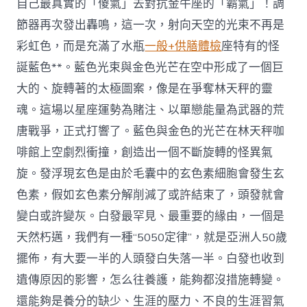
自己最真實的「傻氣」去對抗金牛座的「霸氣」！調
節器再次發出轟鳴，這一次，射向天空的光束不再是
彩虹色，而是充滿了水瓶
一般+供膳體檢
座特有的怪
誕藍色**。藍色光束與金色光芒在空中形成了一個巨
大的、旋轉著的太極圖案，像是在爭奪林天秤的靈
魂。這場以星座運勢為賭注、以單戀能量為武器的荒
唐戰爭，正式打響了。藍色與金色的光芒在林天秤咖
啡館上空劇烈衝撞，創造出一個不斷旋轉的怪異氣
旋。發浮現玄色是由於毛囊中的玄色素細胞會發生玄
色素，假如玄色素分解削減了或許結束了，頭發就會
變白或許變灰。白發最罕見、最重要的緣由，一個是
天然朽邁，我們有一種“5050定律”，就是亞洲人50歲
擺佈，有大要一半的人頭發白失落一半。白發也收到
遺傳原因的影響，怎么往養護，能夠都沒措施轉變。
還能夠是養分的缺少、生涯的壓力、不良的生涯習氣