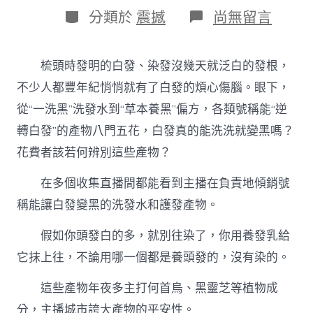
日
作
分
在
分類於
震撼
尚無留言
期
者
類
〈“逆
轉
白
梳頭時發明的白發、染發沒幾天就泛白的發根，
發”
產
不少人都豐年紀悄悄就有了白發的煩心傷腦。眼下，
物
從“一洗黑”洗發水到“草本養黑”偏方，各類號稱能“逆
八
門
轉白發”的產物八門五花，白發真的能洗洗就變黑嗎？
五
花費者該若何辨別這些產物？
花
&#32
秀
在多個收集直播間都能看到主播在負責地傾銷號
傳
稱能讓白發變黑的洗發水和護發產物。
醫
院
假如你頭發白的多，就別往染了，你用養發乳給
勞
檢;
它抹上往，不論用哪一個都是養頭發的，沒有染的。
專
家：
這些產物年夜多主打何首烏、黑靈芝等植物成
不
如
分，主播城市誇大產物的平安性。