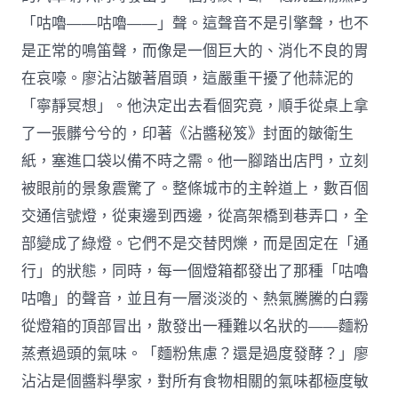
「咕嚕——咕嚕——」聲。這聲音不是引擎聲，也不
是正常的鳴笛聲，而像是一個巨大的、消化不良的胃
在哀嚎。廖沾沾皺著眉頭，這嚴重干擾了他蒜泥的
「寧靜冥想」。他決定出去看個究竟，順手從桌上拿
了一張髒兮兮的，印著《沾醬秘笈》封面的皺衛生
紙，塞進口袋以備不時之需。他一腳踏出店門，立刻
被眼前的景象震驚了。整條城市的主幹道上，數百個
交通信號燈，從東邊到西邊，從高架橋到巷弄口，全
部變成了綠燈。它們不是交替閃爍，而是固定在「通
行」的狀態，同時，每一個燈箱都發出了那種「咕嚕
咕嚕」的聲音，並且有一層淡淡的、熱氣騰騰的白霧
從燈箱的頂部冒出，散發出一種難以名狀的——麵粉
蒸煮過頭的氣味。「麵粉焦慮？還是過度發酵？」廖
沾沾是個醬料學家，對所有食物相關的氣味都極度敏