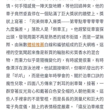
情。何手殘感覺一陣天旋地轉，等他回過神來，他的
車子竟然垂直停在一個貼滿了巨大獎狀的牆壁上。獎
狀上寫著：「完美倒車入庫獎——第零點零零零零零
九度偏差。」落款人是「倒車王」。他趕緊從車窗探
出頭，發現周圍不再是熟悉的城市街道，而是一望無
際、由無數
體檢推薦
白線和編號組成的巨大網格。這
裡的空氣聞起來像是新買的輪胎和劣質香水的混合
物，而重力似乎是隨機變化的，有時感覺很重，有時
像漂浮在游泳池裡。他試圖按喇叭，但喇叭發出的不
是「叭叭」，而是他童年時學會的、關於泊車口訣的
魔性兒歌。四面八方傳來了刺耳的剎車聲，接著，一
群穿著反光背心和戴著白色安全帽的人朝他衝來。這
些人手裡拿的不是警棍，而是長長的測量尺和巨大的
電子角度儀，臉上的表情極度嚴肅。「違反泊車維度