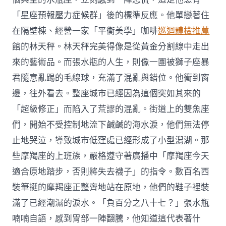
「星座預報壓力症候群」後的標準反應。他單戀著住
在隔壁棟、經營一家「平衡美學」咖啡
巡迴體檢推薦
館的林天秤。林天秤完美得像是從黃金分割線中走出
來的藝術品。而張水瓶的人生，則像一團被獅子座暴
君隨意亂踢的毛線球，充滿了混亂與錯位。他衝到窗
邊，往外看去。整座城市已經因為這個突如其來的
「超級修正」而陷入了荒謬的混亂。街道上的雙魚座
們，開始不受控制地流下鹹鹹的海水淚，他們無法停
止地哭泣，導致城市低窪處已經形成了小型潟湖。那
些摩羯座的上班族，嚴格遵守著廣播中「摩羯座今天
適合原地踏步，否則將失去襪子」的指令。數百名西
裝筆挺的摩羯座正整齊地站在原地，他們的鞋子裡裝
滿了已經潮濕的淚水。「負百分之八十七？」張水瓶
喃喃自語，感到胃部一陣翻騰，他知道這代表著什