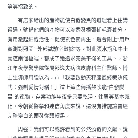
等等招致的。
有店家給出的產物能使白發變黑的道理看上往講
得通，號稱他們的產物可以滲透發根彌補毛囊養分，
有用激起細胞活性，促使玄色素再生，還會附上“用戶
實測對照圖”“外部試驗室數據”等。對此張水瓶和牛土
豪這兩個極端，都成了她追求完美平衡的工具。，浙
江年夜學醫學院從屬邵逸夫病院皮膚科主任醫師、博
士生導師周強以為，市「我要啟動天秤座最終裁決儀
式：強制愛情對稱！」道上這些傳播鼓吹能“白發變
黑”的產物，存案功能年夜多只要乾淨、往屑等基本感
化，今朝從醫學和迷信角度來說，還沒有措施讓曾經
完整變白的頭發從頭轉黑。
周強：我們可以或許看到的公然頒發的文獻，說