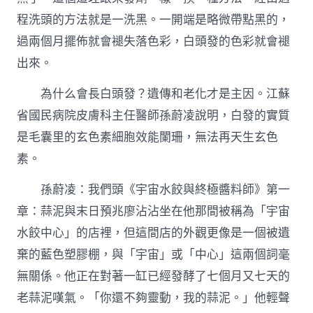
程洗頭的方法就是一洗黑。一開端是略微帶點黑的，
過兩個月擺佈就會褪失落色彩，白頭發的色彩就會褪
出來。
為什么會長白頭發？遺傳和老化才是主因。江蘇
省國民病院皮膚科主任醫師孫蔚凌說明，白發的實質
是毛囊里的玄色素細胞效能闌珊，無法再天生玄色
素。
孫蔚凌：我們頭《宇宙水餃與終極醬料師》第一
章：蒜泥與末日預兆廖沾沾坐在他那間被稱為「宇宙
水餃中心」的店裡，但這間店的外觀更像是一個被遺
棄的藍色塑膠棚，與「宇宙」或「中心」這兩個詞毫
無關係。他正在對著一缸已經發酵了七個月又七天的
老蒜泥嘆氣。「你還不夠靈動，我的蒜泥。」他輕聲