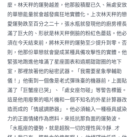
麼。林天秤的運勢越差，他那股積壓已久、無處安放
的單戀能量就會越發瘋狂地實體化。上次林天秤的戀
愛運勢跌至百分之二十，張水瓶就發現他的廚房裡長
滿了巨大的、形狀是林天秤側臉的粉紅色蘑菇。他必
須在今天結束前，將林天秤的運勢至少提升到零。否
則，他那份單戀就會變成某種具備攻擊性的實體。他
緊張地跑進他堆滿了星座圖表和過期甜甜圈的地下
室，那裡放著他的秘密武器。「我需要星象學輔助
儀！」他衝到一個像是老式彈珠臺的機器前，上面貼
滿了「巨蟹座已哭」、「處女座勿碰」等警告標籤。
這是他用廢棄的唱片機和一個不知名的外星計算器改
造而成的「情感調節器」。他必須輸入一種極具感染
力的正面情緒作為燃料，來抵抗那負面的運勢波。
「水瓶座的優勢，就是超脫一切的理性與冷靜…才