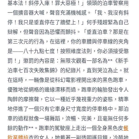
基本法！斜停入庫！罪大惡極！」領頭的泊車警察用
一個擴音器大喊，聲音充滿機械感。「我、我沒有斜
停！我只是垂直停在了牆壁上！」何手殘趕緊為自己
辯解，但聲音因為恐懼而顫抖。「垂直泊車？那是在
第三次元的行為，在這裡，你的車體與停車線的夾角
是——八十九點七度！按照維度法則，你必須接受懲
罰！」懲罰的內容是：無限次觀看一部名為**《新手
泊車七百次失敗集錦》的紀錄片，直到哭泣為止。就
在這時，一輛像是從科幻電影裡開出來的黑色跑車，
優雅地從網格的邊緣漂移而過。跑車的輪胎發出令人
陶醉的摩擦聲，它以一種近乎蔑視重力的姿態，精準
地停進了一個只有它車身尺寸寬度的停車格中。那泊
車的過程就像一場舞蹈，流暢、完美，且毫無任何多
餘的動作**。跑車的駕駛座上走出一個全身黑色皮
餐
飲業體檢
衣的女人，她戴著一副透明護目鏡，冷酷地