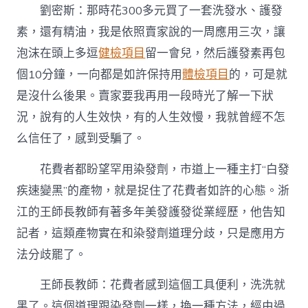
劉密斯：那時花300多元買了一套洗發水、護發
素，還有精油，我是依照賣家說的一周應用三次，讓
泡沫在頭上多逗
健檢項目
留一會兒，然后護發素再包
個10分鐘，一向都是如許保持用
體檢項目
的，可是就
是沒什么後果。賣家要我再用一段時光了解一下狀
況，說有的人生效快，有的人生效慢，我就曾經不怎
么信任了，感到受騙了。
花費者都盼望罕用染發劑，市道上一種主打“白發
疾速變黑”的產物，就是捉住了花費者如許的心態。浙
江的王師長教師有著多年美發護發從業經歷，他告知
記者，這類產物實在和染發劑道理分歧，只是應用方
法分歧罷了。
王師長教師：花費者感到這個工具便利，洗洗就
黑了。這個道理跟染發劑一樣，換一種方法，經由過