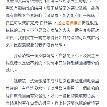
某些物資具有很是明白地增進玄色素天生的感化，今
朝沒有顫動性的結果。限于試驗室的某些數據，能夠
具有增進玄色素細胞活潑景象，能否能利用于臨床，
真正可以或許完成“白轉黑”，
巡迴體檢推薦
仍是很是
遠遠的工作。不但是公立病院的大夫，還有良多研討
職員，我們實在一向在等待著如許的產物可以或許出
來，比擬遺憾此刻我們沒有發明。
孫蔚凌進一個步驟彌補，白發能不克不及變黑單
靠洗發水是做不到的，洗發水只能夠起到彌補養分的
感化。
孫蔚凌：洗頭發是不成能把玄色素注進到毛囊里
面往的，有些洗發水洗了以后臨時變黑，一個能夠的
緣由就是里面有染發劑，好比一些植物提取的色素，
會姑且附著在白發的概況，看上往頭張水瓶的處境更