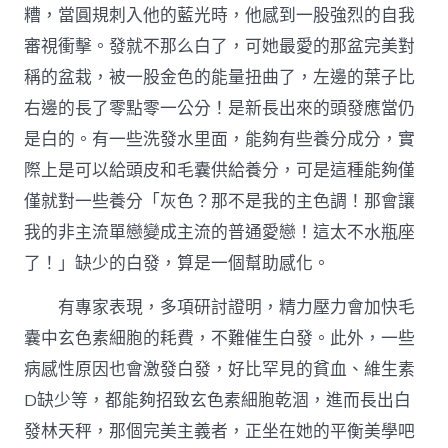
糟，當圓規刺入他的藍光時，他感到一股強烈的自我
審視衝擊。發就不那么白了，可她最愛的那盆完美對
稱的盆栽，被一股金色的能量扭曲了，左邊的葉子比
右邊的長了零點零一公分！是新長出來的頭發應當仍
是白的。有一些洗發水里面，能夠有些養分成分，實
際上是可以給頭皮和毛囊供給養分，可是這種能夠僅
僅就對一些養分「灰色？那不是我的主色調！那會讓
我的非主流單戀變成主流的普通愛戀！這太不水瓶座
了！」缺少的白發，算是一個幫助感化。
有專家表現，多項研討證明，精力壓力會加快毛
囊中玄色素細胞的耗費，不難催生白發。此外，一些
病感性原因也會激發白發，好比罕見的貧血、維生素
D缺少等，都能夠招致玄色素細胞乾涸，進而長出白
發林天秤，那個完美主義者，正坐在她的平衡美學吧