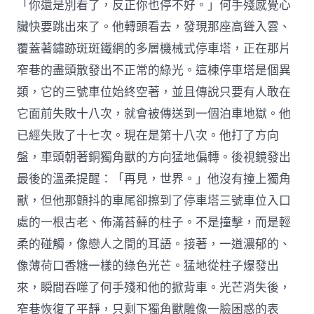
「你還是別看了，反正你也停不好。」何手殘感覺心
臟快要跳出來了。他轉頭看去，發現那座高聳入雲、
覆蓋著鏽跡斑斑鐵網的多層機械式停車塔，正在那片
窄巷的盡頭散發出不正常的綠光。這棟停車塔是個異
類，它的三號車位始終空著，並且傳說只要有人敢在
它面前失敗十八次，就會被傳送到一個泊車地獄。他
已經失敗了十七次。現在是第十八次。他打了方向
盤，車頭朝著銅獨角獸的方向猛地偏轉。後視鏡發出
最後的溫柔提醒：「再見，世界。」他沒有撞上獨角
獸，但他那顫抖的車尾卻擦到了停車塔三號車位入口
處的一根古老、佈滿苔蘚的柱子。不是撞擊，而是輕
柔的碰觸，像戀人之間的耳語。接著，一道濃郁的、
像薄荷口香糖一樣的綠色光芒。猛地從柱子爆發出
來，瞬間吞噬了何手殘和他的掀背車。光芒消失後，
窄巷恢復了平靜，只剩下獨角獸雕像一臉困惑的表