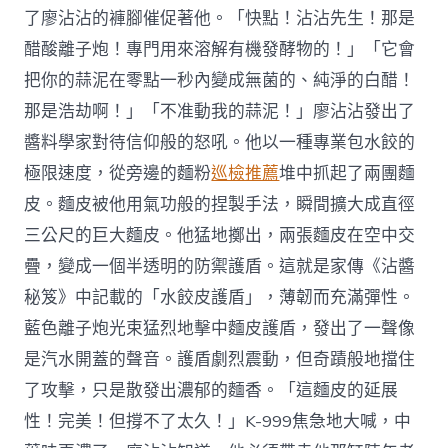
了廖沾沾的褲腳催促著他。「快點！沾沾先生！那是
醋酸離子炮！專門用來溶解有機發酵物的！」「它會
把你的蒜泥在零點一秒內變成無菌的、純淨的白醋！
那是浩劫啊！」「不准動我的蒜泥！」廖沾沾發出了
醬料學家對待信仰般的怒吼。他以一種專業包水餃的
極限速度，從旁邊的麵粉
巡檢推薦
堆中抓起了兩團麵
皮。麵皮被他用氣功般的捏製手法，瞬間擴大成直徑
三公尺的巨大麵皮。他猛地擲出，兩張麵皮在空中交
疊，變成一個半透明的防禦護盾。這就是家傳《沾醬
秘笈》中記載的「水餃皮護盾」，薄韌而充滿彈性。
藍色離子炮光束猛烈地擊中麵皮護盾，發出了一聲像
是汽水開蓋的聲音。護盾劇烈震動，但奇蹟般地擋住
了攻擊，只是散發出濃郁的麵香。「這麵皮的延展
性！完美！但撐不了太久！」K-999焦急地大喊，中