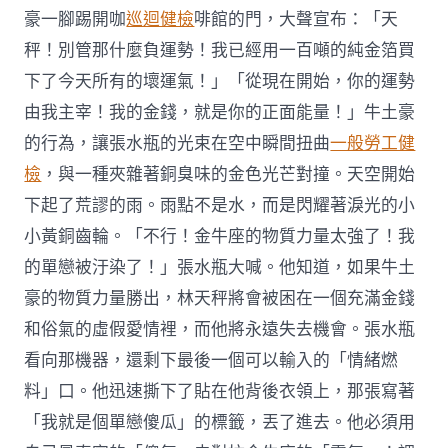
豪一腳踢開咖
巡迴健檢
啡館的門，大聲宣布：「天
秤！別管那什麼負運勢！我已經用一百噸的純金箔買
下了今天所有的壞運氣！」「從現在開始，你的運勢
由我主宰！我的金錢，就是你的正面能量！」牛土豪
的行為，讓張水瓶的光束在空中瞬間扭曲
一般勞工健
檢
，與一種夾雜著銅臭味的金色光芒對撞。天空開始
下起了荒謬的雨。雨點不是水，而是閃耀著淚光的小
小黃銅齒輪。「不行！金牛座的物質力量太強了！我
的單戀被汙染了！」張水瓶大喊。他知道，如果牛土
豪的物質力量勝出，林天秤將會被困在一個充滿金錢
和俗氣的虛假愛情裡，而他將永遠失去機會。張水瓶
看向那機器，還剩下最後一個可以輸入的「情緒燃
料」口。他迅速撕下了貼在他背後衣領上，那張寫著
「我就是個單戀傻瓜」的標籤，丟了進去。他必須用