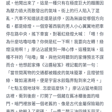
感。他聞出來了，這是一種只有在極度巨大的麵團因
為壓力過大而散發出的氣味。街上的行人陷入了混
亂。汽車不知道該走還是該停，因為無論從哪個方向
看，都是綠燈。一個穿著西裝的男人小心翼翼地把車
停在路中央，搖下車窗，對著紅綠燈大喊：「喂！你
為什麼咕嚕咕嚕？你倒是紅一下啊！我要向左轉！綠
燈沒用啊！」廖沾沾感覺到一陣心悸。這種氣味，這
種不祥的「咕嚕」聲，與他兒時聽到的家傳預言不謀
而合。他想起家傳《沾醬秘笈》裡記載的第一句：
「當世間萬物的交通都被麵皮的氣味籠罩，且燈號恒
綠、聲如湯沸時，便是宇宙水餃臨界點到來之時。」
「七點五個地球年…怎麼這麼快？」廖沾沾猛地衝回
店裡，衝到後廚，打開了一個藏在舊冰櫃後面的暗
門。暗門裡放著一個老舊的、像是古代金屬保險箱的
東西。他輸入了密碼：「一醬二醋三油四辣五蒜泥」