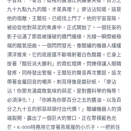
子音效：「警告！這裡的醬油比例嚴重失衡！百分之
九十九點九九的醋，才是真理！」廖沾沾知道，這是
他的宿敵，王醋狂，已經找上門了。他的宇宙冒險，
被迫從他對蒜泥的焦慮中，正式開始了。一個狂妄的
影子佔滿了那扇被撞破的牆門邊緣，光線一瞬間被極
端的酸氣扭曲。一個閃閃發光、像醋罐的機器人緩緩
漂浮進來，它的底座還不斷噴射著白色醋霧。它身上
掛著「醋狂派大勝利」的霓虹燈牌，閃爍得讓人眼睛
發疼，同時發出警報。王醋狂的聲音再次響起，這次
帶著金屬回音的嘲弄，刺耳得像是磨砂紙。「廖沾
沾！你那充滿腐敗氣味的蒜泥，是對醬料學的侮辱！
必須淨化！」「你將為你那百分之五的醬油，以及百
分之九十五的邪惡蒜頭付出代價！」醋罐機器人的頂
端裂開，露出了一個巨大的管口，正在聚積藍色光
芒。K-999特務用它穿著燕尾服的小爪子，一把抓住