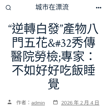
跳
城市在漂流
至
搜
選
尋
單
主
切
“逆轉白發”產物八
要
換
開
內
關
門五花&#32秀傳
容
醫院勞檢;專家：
不如好好吃飯睡
覺
發
文
作者：
admin
2026 年 2 月 4 日
表
章