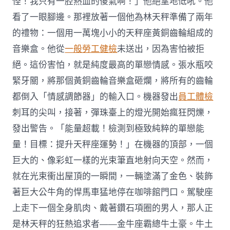
怪！我只有一腔熱血的傻氣啊！」他絕望地低吼。他
看了一眼腳邊。那裡放著一個他為林天秤準備了兩年
的禮物：一個用一萬塊小小的天秤座黃銅齒輪組成的
音樂盒。他從
一般勞工健檢
未送出，因為害怕被拒
絕。這份害怕，就是純度最高的單戀情感。張水瓶咬
緊牙關，將那個黃銅齒輪音樂盒砸爛，將所有的齒輪
都倒入「情感調節器」的輸入口。機器發出
員工體檢
刺耳的尖叫，接著，彈珠臺上的燈光開始瘋狂閃爍，
發出警告。「能量超載！檢測到極致純粹的單戀能
量！目標：提升天秤座運勢！」在機器的頂部，一個
巨大的、像彩虹一樣的光束筆直地射向天空。然而，
就在光束衝出屋頂的一瞬間，一輛塗滿了金色、裝飾
著巨大公牛角的悍馬車猛地停在咖啡館門口。駕駛座
上走下一個全身肌肉、戴著鑽石項圈的男人，那人正
是林天秤的狂熱追求者——金牛座霸總牛土豪。牛土