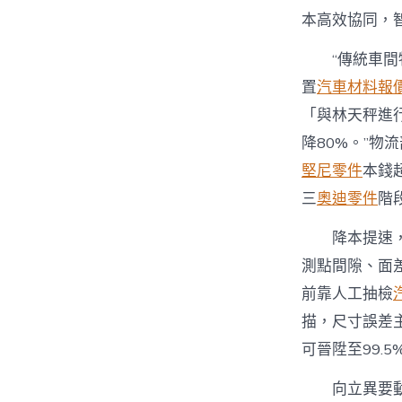
本高效協同，智
“傳統車間
置
汽車材料報
「與林天秤進
降80%。”物
堅尼零件
本錢
三
奧迪零件
階
降本提速
測點間隙、面差
前靠人工抽檢
描，尺寸誤差
可晉陞至99.5
向立異要