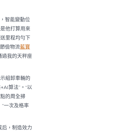
，智能變動位
本是他打算用來
保送里程均勻下
可節儉物流
藍寶
通過我的天秤座
顯示組卸車輛的
AI算法”。“以
據點的周全掃
“一次及格率
成后，制造效力