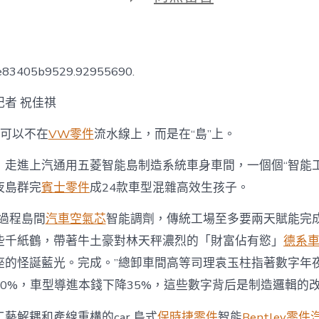
期
〈“讓
car
生
OSDER
奧
7e83405b9529.92955690.
斯
德
記者 祝佳祺
汽
車
孩子可以不在
VW零件
流水線上，而是在“島”上。
材
料
孩
，走進上汽通用五菱智能島制造系統車身車間，一個個“智能工
子
夜島群完
賓士零件
成24款車型混雜高效生孩子。
像
搭
由過程島間
汽車空氣芯
智能調劑，傳統工場至多要兩天賦能完
積
木
些千紙鶴，帶著牛土豪對林天秤濃烈的「財富佔有慾」
德系
一
座的怪誕藍光。完成。”總卸車間高等司理袁玉柱指著數字年夜
樣
機
0%，車型導進本錢下降35%，這些數字背后是制造邏輯的改
動”〉
中
藝解耦和產線重構的car 島式
保時捷零件
智能
Bentley零件