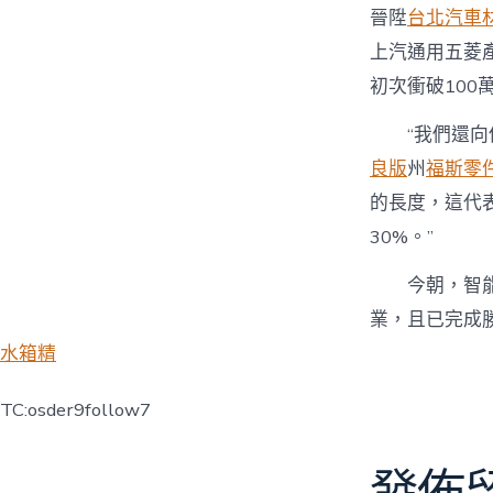
晉陞
台北汽車
上汽通用五菱
初次衝破100
“我們還
良版
州
福斯零
的長度，這代
30%。”
今朝，智
業，且已完成
水箱精
TC:osder9follow7