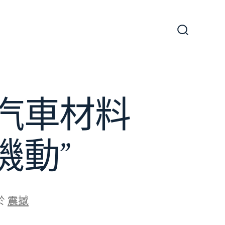
搜
尋
切
換
開
關
斯德汽車材料
機動”
於
震撼