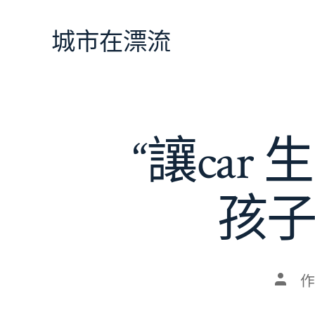
跳
至
城市在漂流
主
要
內
容
“讓car
孩子
文
作
章
作