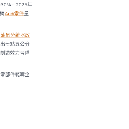
0%。2025年
年銷
Audi零件
量
柳
油氣分離器改
量出七點五公分
，制造效力晉陞
點零部件範疇企