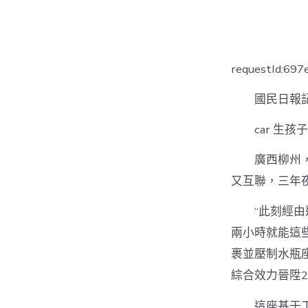
者
requestId:69
國民日報
car 生
廣西柳州
又互聯，三年
“此刻經
兩小時就能這
裹並壓制水瓶
綜合效力晉陞2
這座基于工