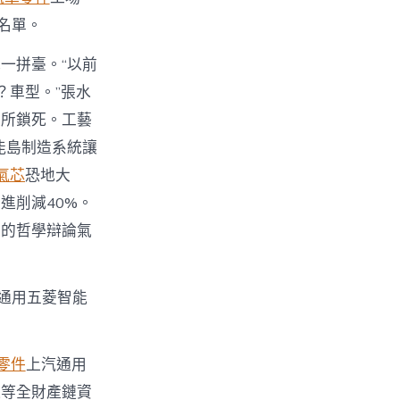
名單。
一拼臺。“以前
？車型。”張水
量所鎖死。工藝
能島制造系統讓
氣芯
恐地大
進削減40%。
」的哲學辯論氣
通用五菱智能
零件
上汽通用
送等全財產鏈資