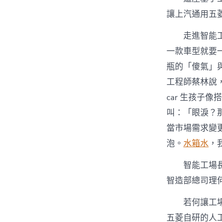
讓上汽通用五
走進智能
一款車型就要
瓶的「傻氣」
工程師蔡林說
car 生孩子
叫：「眼淚？
當市場需求變
泡。
水箱水
，
智能工場
智造部總司理
若何讓工
五菱自研的人