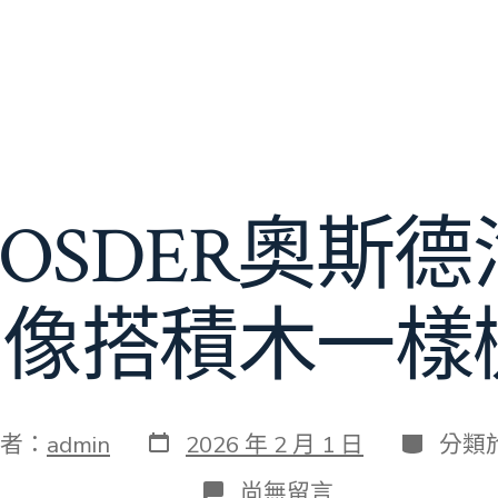
 生OSDER奧
像搭積木一樣
發
分
者：
admin
2026 年 2 月 1 日
分類
表
類
日
在
尚無留言