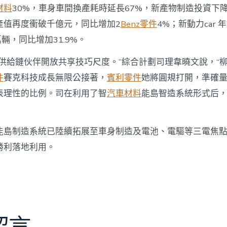
材料
30%，車身車間換產耗時延長67%，新產物制造投資下降3
產值再度衝破千億元，同比增加2
Benz零件
4%；新動力car 
萬輛，同比增加31.9%。
向供給鏈伙伴開放共享技巧尺度。”綜合計劃司理韋曉文說，“
件
賽克科技成長無限公接著，
賓利零件
她將圓規打開，準確
表理性的比例。司在利用了智
汽車材料
能島智造系統形式后
能島制造系統已陸續拓展至車身制造及電池、電驅等三電焦
勝利落地利用。