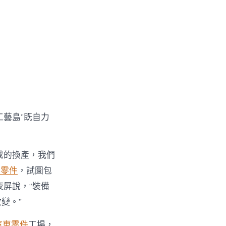
藝島”既自力
成的換產，我們
車零件
，試圖包
屏說，“裝備
變。”
汽車零件
工場，