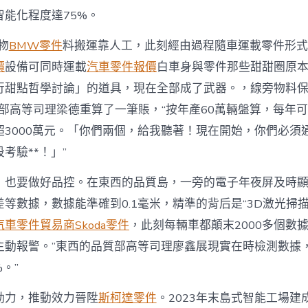
能化程度達75%。
物
BMW零件
料搬運靠人工，此刻經由過程隨車運載零件形式
價
設備可同時運載
汽車零件報價
白車身與零件那些甜甜圈原
行甜點哲學討論」的道具，現在全部成了武器。，線旁物料
流部高等司理梁德重算了一筆賬，“按年產60萬輛盤算，每年
超3000萬元。「你們兩個，給我聽著！現在開始，你們必須
段考驗**！」”
，也要做好品控。在東西的品質島，一旁的電子年夜屏及時
等數據，數據能準確到0.1毫米，精準的背后是“3D激光掃描+
汽車零件貿易商
Skoda零件
，此刻每輛車都顛末2000多個數
主動報警。”東西的品質部高等司理廖鑫展現實在時檢測數據，
%。”
動力，推動效力晉陞
斯柯達零件
。2023年末島式智能工場建