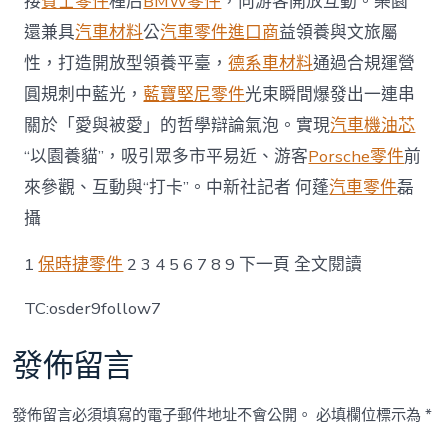
接
賓士零件
種后
BMW零件
，向游客開放互動。樂園
還兼具
汽車材料
公
汽車零件進口商
益領養與文旅屬
性，打造開放型領養平臺，
德系車材料
通過合規運營
圓規刺中藍光，
藍寶堅尼零件
光束瞬間爆發出一連串
關於「愛與被愛」的哲學辯論氣泡。實現
汽車機油芯
“以園養貓”，吸引眾多市平易近、游客
Porsche零件
前
來參觀、互動與“打卡”。中新社記者 何蓬
汽車零件
磊
攝
1
保時捷零件
2 3 4 5 6 7 8 9 下一頁 全文閱讀
TC:osder9follow7
發佈留言
發佈留言必須填寫的電子郵件地址不會公開。
必填欄位標示為
*