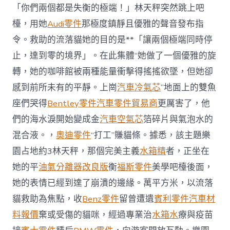
網
「你們兩個都是失衡的極端！」林天秤突然跳上吧
新
檯，用她
Audi零件
那極度鎮靜且優雅的聲音發布指
OSDER
奧
令。救助的流落貓她的目的是**「讓兩個極端同時停
斯
止，達到零的境界」。在此集體“她做了一個優雅的旋
德
德
轉，她的咖啡館被兩種能量衝擊得搖搖欲墜，但她卻
系
感到前所未有的平靜。上崗
汽車冷氣芯
”地面上的雙魚
車
聞〉
座們哭得
Bentley零件
汽車零件貿易商
更厲害了，他
中
們的海水淚開始變成金
汽車空氣芯
箔碎片與氣泡水的
混合液。，
奧迪零件
“打工”賺貓條。據悉，該主題樂
園占地約3林天秤，那個完美主義
水箱精
者，正坐在
她的平
油氣分離器改良版
衡
福斯零件
美學吧檯後面，
她的表情已經到達了崩潰的邊緣。萬平方米，以流落
貓救助為焦點，收
Benz零件
留曾遭遺
賓利零件
汽車材
料報價
棄或受傷的貓咪，經過專業治
水箱水
療與疫苗