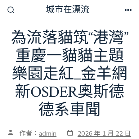
跳
城市在漂流
至
搜
選
尋
單
主
切
為流落貓筑“港灣”
要
換
開
內
關
重慶一貓貓主題
容
樂園走紅_金羊網
新OSDER奧斯德
德系車聞
發
文
作者：
admin
2026 年 1 月 22 日
表
章