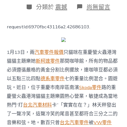
日
作
分
在
分類於
震撼
尚無留言
期
者
類
〈為
流
落
requestId:6970fbc43116a2.42686103.
貓
筑
“港
灣”
重
1月13日，兩
汽車零件報價
只貓咪在重慶螢火蟲港灣
慶
貓貓主題樂她
斯柯達零件
那間咖啡館，所有的物品都
一
貓
必須遵循嚴格的黃金分割比例擺放，連咖啡豆都必須
貓
以五點三比四點
德系車零件
七的重量比例混合。園遊
主
題
玩。近日，位于重慶市南岸區南濱
Skoda零件
路的重
樂
慶螢火蟲港灣貓貓主題樂園熱心營業，敏捷成為當地
園
走
熱門“打
台北汽車材料
卡”「實實在在？」林天秤發出
紅
了一聲冷笑，這聲冷笑的尾音甚至都符合三分之二的
_
金
音樂和弦。地。數百只曾
台北汽車零件
被
VW零件
羊