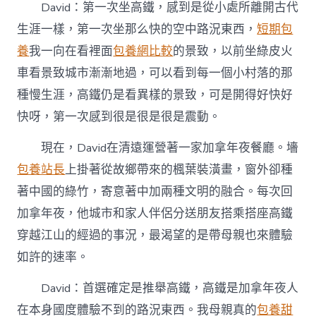
David：第一次坐高鐵，感到是從小處所離開古代
生涯一樣，第一次坐那么快的空中路況東西，
短期包
養
我一向在看裡面
包養網比較
的景致，以前坐綠皮火
車看景致城市漸漸地過，可以看到每一個小村落的那
種慢生涯，高鐵仍是看異樣的景致，可是開得好快好
快呀，第一次感到很是很是很是震動。
現在，David在清遠運營著一家加拿年夜餐廳。墻
包養站長
上掛著從故鄉帶來的楓葉裝潢畫，窗外卻種
著中國的綠竹，寄意著中加兩種文明的融合。每次回
加拿年夜，他城市和家人伴侶分送朋友搭乘搭座高鐵
穿越江山的經過的事況，最渴望的是帶母親也來體驗
如許的速率。
David：首選確定是推舉高鐵，高鐵是加拿年夜人
在本身國度體驗不到的路況東西。我母親真的
包養甜