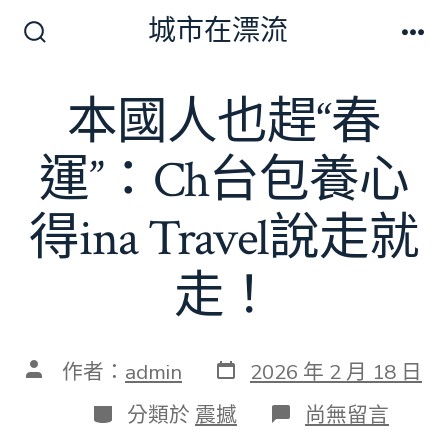
跳
城市在漂流
至
搜
選
尋
單
主
切
本國人也趕“春
要
換
開
內
關
運”：Ch台包養心
容
得ina Travel說走就
走！
發
文
作者：
admin
2026 年 2 月 18 日
表
章
日
作
分
在
分類於
震撼
尚無留言
期
者
類
〈本