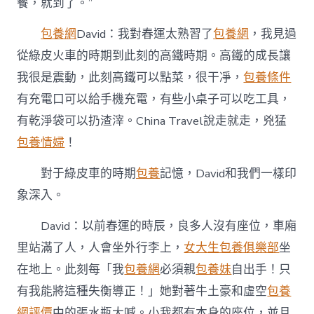
餐，就到了。”
包養網
David：我對春運太熟習了
包養網
，我見過
從綠皮火車的時期到此刻的高鐵時期。高鐵的成長讓
我很是震動，此刻高鐵可以點菜，很干凈，
包養條件
有充電口可以給手機充電，有些小桌子可以吃工具，
有乾淨袋可以扔渣滓。China Travel說走就走，兇猛
包養情婦
！
對于綠皮車的時期
包養
記憶，David和我們一樣印
象深入。
David：以前春運的時辰，良多人沒有座位，車廂
里站滿了人，人會坐外行李上，
女大生包養俱樂部
坐
在地上。此刻每「我
包養網
必須親
包養妹
自出手！只
有我能將這種失衡導正！」她對著牛土豪和虛空
包養
網評價
中的張水瓶大喊。小我都有本身的座位，並且