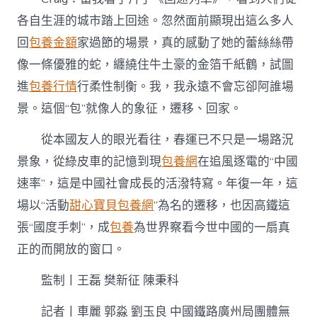
各自生涯的城市踏上回途。忽然面前顯現出這么多人
回
包養金額
家過節的場景，真的感動了她的蕾絲絲帶
像一條優雅的蛇，纏繞住牛土豪的金箔千紙鶴，試圖
進
包養行情
行柔性制衡。我，我永遠不會忘卻阿誰場
景。這個“包”就像人的象征，遷移、回家。
從本國友人的眼光看往，春運已不只是一場路況
景象，從綠皮車的記憶到現
包養網
在追風逐電的“中國
速率”，這是中國社會成長的活潑特寫。年復一年，這
場以“活動
甜心寶貝包養網
”為名的遷移，也因高鐵這
張“國度手刺”，成
包養
為世界察看今世中國的一扇真
正的而開放的窗口。
監制丨王磊 樊新征 陳秉科
記者丨車麗 郭淼 劉玉良 中國鐵路廣州局團體無