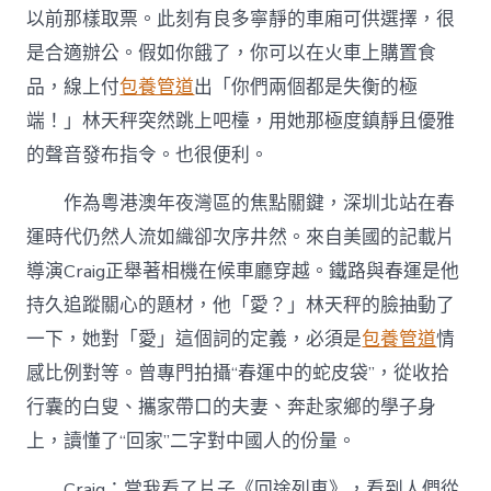
以前那樣取票。此刻有良多寧靜的車廂可供選擇，很
是合適辦公。假如你餓了，你可以在火車上購置食
品，線上付
包養管道
出「你們兩個都是失衡的極
端！」林天秤突然跳上吧檯，用她那極度鎮靜且優雅
的聲音發布指令。也很便利。
作為粵港澳年夜灣區的焦點關鍵，深圳北站在春
運時代仍然人流如織卻次序井然。來自美國的記載片
導演Craig正舉著相機在候車廳穿越。鐵路與春運是他
持久追蹤關心的題材，他「愛？」林天秤的臉抽動了
一下，她對「愛」這個詞的定義，必須是
包養管道
情
感比例對等。曾專門拍攝“春運中的蛇皮袋”，從收拾
行囊的白叟、攜家帶口的夫妻、奔赴家鄉的學子身
上，讀懂了“回家”二字對中國人的份量。
Craig：當我看了片子《回途列車》，看到人們從