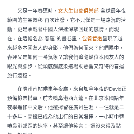
國
人
又是一年春運時，
女大生包養俱樂部
“全球最年夜
也
趕
範圍的生齒遷移”再次出發。它不只僅是一場路況的活
“春
動，更是承載著中國人深邃深摯回途的感情。而現
運”：
Ch
在，在這幅名為“春運”的畫卷里，
包養管道
呈現了越
台
來越多本國友人的身影。他們為何而來？他們眼中，
包
養
春運又是如何一番氣象？讓我們追隨幾位本國友人的
心
眼光與腳步，從頭感觸感染這場既熟習又奇特的春運
得
ina
旅行過程。
Travel
說
在廣州南站候車年夜廳，來自加拿年夜的David正
走
就
預備檢票搭車，前去噴鼻港西九龍。在北京本國語年
走！〉
夜學進修中文后，他選擇留在廣州生涯，一住就是二
中
十多年。高鐵已成為他出行的日常選擇，一小時中轉
噴鼻港郊區的速率，甚至讓他笑言：“還沒來得及點