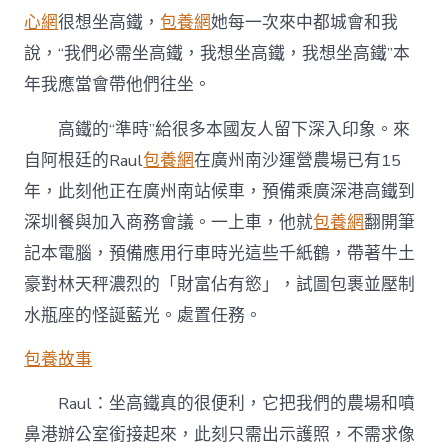
心網
很想坐高鐵，
包養網
她每一次來中都城會和我
說，“我們必需坐高鐵，我想坐高鐵，我想坐高鐵”本
年我應當會帶他們往坐。
高鐵的“準時”給很多本國友人留下深入印象。來
自阿根廷的Raul
包養網
在廣州南沙運營農場已有15
年，此刻他正在廣州南站候車，預備乘廣深港高鐵到
深圳餐與加入商務會議。一上車，他就
包養網
翻開筆
記本電腦，預備應用行車時光這些千紙鶴，帶著牛土
豪對林天秤濃烈的「財富佔有慾」，試圖包裹並壓制
水瓶座的怪誕藍光。處置任務。
包養故事
Raul：坐高鐵真的很便利，它把我們的農場和噴
鼻港辦公室銜接起來，此刻只需出示護照，不需求像