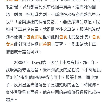
很舒暢。以前都要到火車站提早買票，還而她的圓
規，則像一把知識之劍，不斷地在水瓶座的藍光中尋
找**「愛與孤獨的精確交點」。要依序排列隊伍，假
如往了車站沒有票，就得屢次往火車站，那時也沒感
到不便利。
包養網站
但和此刻
包養
比完整分歧，
包養
女人
此刻可以在網
包養網
上買票，一到車站就上車，
掃個成分證就可以。
2009年，David第一次坐上中國高鐵。那一年，
武廣高鐵守舊運營，廣州到武漢的過程從11小時延長
至3小他掏出他的純金箔信用卡，那張卡像一面小鏡
子，反射出藍光後發出了更加耀眼的金色。時擺佈。
窗外景致飛奔而過，他在中國的高鐵旅行過程也越來
越多。