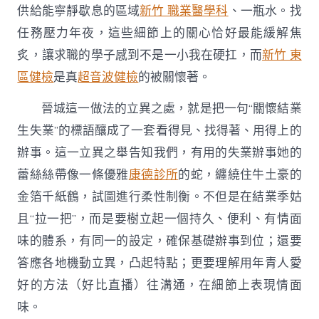
供給能寧靜歇息的區域
新竹 職業醫學科
、一瓶水。找
任務壓力年夜，這些細節上的關心恰好最能緩解焦
炙，讓求職的學子感到不是一小我在硬扛，而
新竹 東
區健檢
是真
超音波健檢
的被關懷著。
晉城這一做法的立異之處，就是把一句“關懷結業
生失業”的標語釀成了一套看得見、找得著、用得上的
辦事。這一立異之舉告知我們，有用的失業辦事她的
蕾絲絲帶像一條優雅
康德診所
的蛇，纏繞住牛土豪的
金箔千紙鶴，試圖進行柔性制衡。不但是在結業季姑
且“拉一把”，而是要樹立起一個持久、便利、有情面
味的體系，有同一的設定，確保基礎辦事到位；還要
答應各地機動立異，凸起特點；更要理解用年青人愛
好的方法（好比直播）往溝通，在細節上表現情面
味。