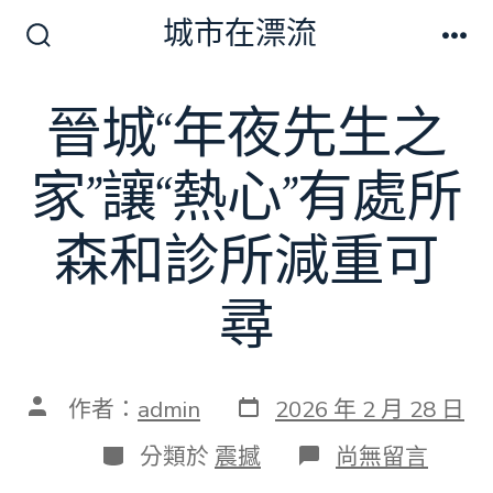
跳
城市在漂流
至
搜
選
尋
單
主
切
晉城“年夜先生之
要
換
開
內
關
家”讓“熱心”有處所
容
森和診所減重可
尋
發
文
作者：
admin
2026 年 2 月 28 日
表
章
日
作
分
在
分類於
震撼
尚無留言
期
者
類
〈晉