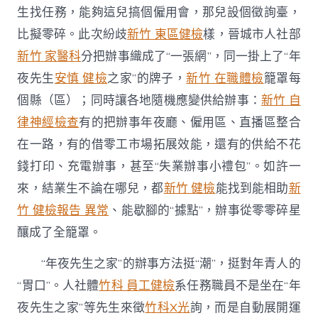
生找任務，能夠這兒搞個僱用會，那兒設個徵詢臺，
比擬零碎。此次紛歧
新竹 東區健檢
樣，晉城市人社部
新竹 家醫科
分把辦事織成了“一張網”，同一掛上了“年
夜先生
安慎 健檢
之家”的牌子，
新竹 在職體檢
籠罩每
個縣（區）；同時讓各地隨機應變供給辦事：
新竹 自
律神經檢查
有的把辦事年夜廳、僱用區、直播區整合
在一路，有的借零工市場拓展效能，還有的供給不花
錢打印、充電辦事，甚至“失業辦事小禮包”。如許一
來，結業生不論在哪兒，都
新竹 健檢
能找到能相助
新
竹 健檢報告 異常
、能歇腳的“據點”，辦事從零零碎星
釀成了全籠罩。
“年夜先生之家”的辦事方法挺“潮”，挺對年青人的
“胃口”。人社體
竹科 員工健檢
系任務職員不是坐在“年
夜先生之家”等先生來徵
竹科X光
詢，而是自動展開運