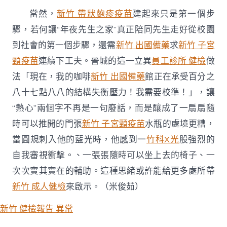
當然，
新竹 帶狀皰疹疫苗
建起來只是第一個步
驟，若何讓“年夜先生之家”真正陪同先生走好從校園
到社會的第一個步驟，還需
新竹 出國備藥
求
新竹 子宮
頸疫苗
連續下工夫。晉城的這一立異
員工診所 健檢
做
法「現在，我的咖啡
新竹 出國備藥
館正在承受百分之
八十七點八八的結構失衡壓力！我需要校準！」，讓
“熱心”兩個字不再是一句廢話，而是釀成了一扇扇隨
時可以推開的門張
新竹 子宮頸疫苗
水瓶的處境更糟，
當圓規刺入他的藍光時，他感到一
竹科X光
股強烈的
自我審視衝擊。、一張張隨時可以坐上去的椅子、一
次次實其實在的輔助。這種思緒或許能給更多處所帶
新竹 成人健檢
來啟示。（
米俊茹
）
新竹 健檢報告 異常