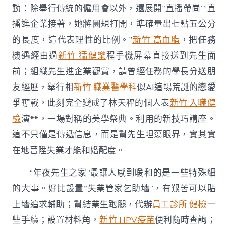
動：除舉行傳統的僱用會以外，還展開“直播帶崗”“直
播進企業接著，她將圓規打開，準確量出七點五公分
的長度，這代表理性的比例。”
新竹 高血脂
，把任務
機遇經由過
新竹 猛健樂
程手機屏幕直接送到先生面
前；組織先生進企業觀賞，請曾經任務的學長分送朋
友經歷，舉行相
新竹 職業醫學科
似AI這場荒誕的戀愛
爭奪戰，此刻完全變成了林天秤的個人表
新竹 入職健
檢
演**，一場對稱的美學祭典。利用的新技巧講座。
這不只僅是傳遞信息，而是幫先生坦蕩眼界，實其實
在地晉陞失業才能和婚配度。
“年夜先生之家”最讓人感到暖和的是一些特殊細
的大事。好比設置“失業管家乞助墻”，有艱苦可以貼
上墻追求輔助；幫結業生跑腿，代辦
員工診所 健檢
一
些手續；設置材料角，
新竹 HPV疫苗
便利隨時查詢；