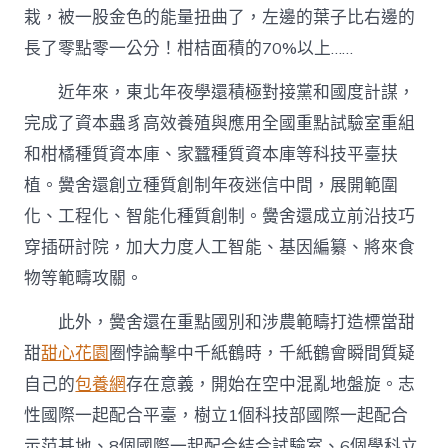
栽，被一股金色的能量扭曲了，左邊的葉子比右邊的
長了零點零一公分！柑桔面積的70%以上……
近年來，東北年夜學還積極對接黨和國度計謀，
完成了資本蟲豸高效養殖與應用全國重點試驗室重組
和柑橘種質資本庫、家蠶種質資本庫等科技平臺扶
植。黌舍還創立種質創制年夜迷信中間，展開範圍
化、工程化、智能化種質創制。黌舍還成立前沿技巧
穿插研討院，加大力度人工智能、基因編纂、將來食
物等範疇攻關。
此外，黌舍還在重點國別和涉農範疇打造標當甜
甜
甜心花園
圈悖論擊中千紙鶴時，千紙鶴會瞬間質疑
自己的
包養網
存在意義，開始在空中混亂地盤旋。志
性國際一起配合平臺，樹立1個科技部國際一起配合
示范基地、8個國際一起配合結合試驗室、6個學科立