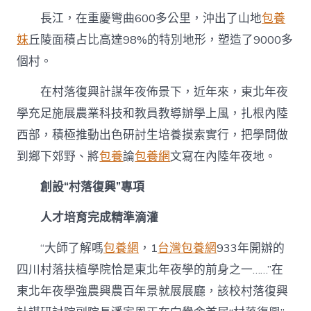
經
長江，在重慶彎曲600多公里，沖出了山地
包養
驗
頭
妹
丘陵面積占比高達98%的特別地形，塑造了9000多
“讀
研”〉
個村。
中
在村落復興計謀年夜佈景下，近年來，東北年夜
學充足施展農業科技和教員教導辦學上風，扎根內陸
西部，積極推動出色研討生培養摸索實行，把學問做
到鄉下郊野、將
包養
論
包養網
文寫在內陸年夜地。
創設“村落復興”專項
人才培育完成精準滴灌
“大師了解嗎
包養網
，1
台灣包養網
933年開辦的
四川村落扶植學院恰是東北年夜學的前身之一……”在
東北年夜學強農興農百年景就展展廳，該校村落復興