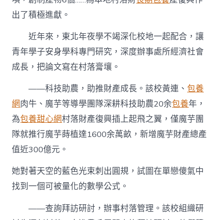
出了積極進獻。
近年來，東北年夜學不竭深化校地一起配合，讓
青年學子安身學科專門研究，深度辦事處所經濟社會
成長，把論文寫在村落膏壤。
——科技助農，助推財產成長。該校黃連、
包養
網
肉牛、魔芋等導學團隊深耕科技助農20余
包養
年，
為
包養甜心網
村落財產復興插上起飛之翼，僅魔芋團
隊就推行魔芋蒔植達1600余萬畝，新增魔芋財產總產
值近300億元。
她對著天空的藍色光束刺出圓規，試圖在單戀傻氣中
找到一個可被量化的數學公式。
——查詢拜訪研討，辦事村落管理。該校組織研