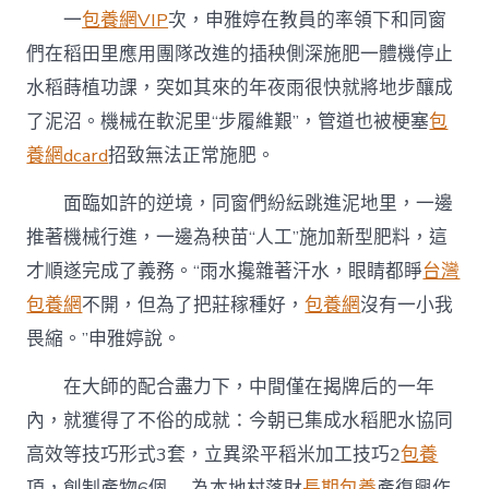
一
包養網VIP
次，申雅婷在教員的率領下和同窗
們在稻田里應用團隊改進的插秧側深施肥一體機停止
水稻蒔植功課，突如其來的年夜雨很快就將地步釀成
了泥沼。機械在軟泥里“步履維艱”，管道也被梗塞
包
養網dcard
招致無法正常施肥。
面臨如許的逆境，同窗們紛紜跳進泥地里，一邊
推著機械行進，一邊為秧苗“人工”施加新型肥料，這
才順遂完成了義務。“雨水攙雜著汗水，眼睛都睜
台灣
包養網
不開，但為了把莊稼種好，
包養網
沒有一小我
畏縮。”申雅婷說。
在大師的配合盡力下，中間僅在揭牌后的一年
內，就獲得了不俗的成就：今朝已集成水稻肥水協同
高效等技巧形式3套，立異梁平稻米加工技巧2
包養
項，創制產物6個……為本地村落財
長期包養
產復興作