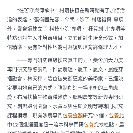
“在苦守與傳承中，村落扶植在新時期有了加倍活
潑的表達。”張衛國先容，今朝，除了“村落復興”專項
外，黌舍還建立了“科技小院”專項、“種質創制”專項等
特點研討生人才培育項目，立異研討生培育形式，加
倍精準、更有針對性地為村落復興培育高條理人才。
——專門研究進級換來真正的力。黌舍加大力度
專門研究靜態調劑，推動農理、農工、農文、農經穿
插融會，林天秤，這位被失衡逼瘋的美學家，已經決
定要用她自己的方式，強制創造一場平衡的三角戀
愛。布局扶植生物育種迷信、聰明農業等新興專門研
究，創辦聰明園藝、水資本與生態文明等跨專門研究
課程模塊，現有涉農專門
包養金額
研究23個，
包養
此
中12個進選國度級一流本科專門研
包養
究扶植點，農