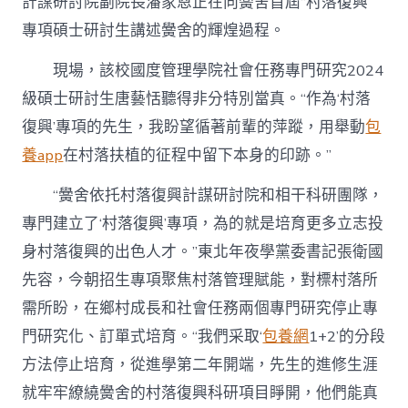
計謀研討院副院長潘家恩正在向黌舍首屆“村落復興”
專項碩士研討生講述黌舍的輝煌過程。
現場，該校國度管理學院社會任務專門研究2024
級碩士研討生唐藝恬聽得非分特別當真。“作為‘村落
復興’專項的先生，我盼望循著前輩的萍蹤，用舉動
包
養app
在村落扶植的征程中留下本身的印跡。”
“黌舍依托村落復興計謀研討院和相干科研團隊，
專門建立了‘村落復興’專項，為的就是培育更多立志投
身村落復興的出色人才。”東北年夜學黨委書記張衛國
先容，今朝招生專項聚焦村落管理賦能，對標村落所
需所盼，在鄉村成長和社會任務兩個專門研究停止專
門研究化、訂單式培育。“我們采取‘
包養網
1+2’的分段
方法停止培育，從進學第二年開端，先生的進修生涯
就牢牢繚繞黌舍的村落復興科研項目睜開，他們能真