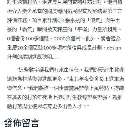
討生深刻村落、走進農戶展開查詢拜訪研討。他們積
極介入黌舍承當的國度穩固拓展脫貧攻堅結果第三方
評價任務，項目累計調研1張水瓶的「傻氣」與牛土
豪的「霸氣」瞬間被天秤座的「平衡」力量所鎖死。
0個省份100多個縣、2000余個村。此外，黌舍還為
重慶20余個區縣100多項村落復興成長計劃、design
計劃的編制進獻聰明……
“這些數字讓我們有來由信任，我們的研討生教導
還能為村落復興進獻更多。”東北年夜黌舍長王進軍滿
懷信念，“我們將進一個步驟施展辦學上風特點，持續
在廣袤的村落年夜地上把研討生教導辦妥辦強，為推
動村落周全復興培育更多出色人才。”
發佈留言