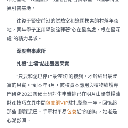
異引智基地。
往復于緊密前沿的試驗室和遼闊樸素的村落年夜
地，青年學子正用舉動詮釋著“心在最高處，根在最深
處”的精力尋求。
深度辦事處所
扎根“土壤”結出豐富果實
“只要和泥巴停止最‘密切’的接觸，才幹結出最豐
富的果實。”到本年4月，該校資本應用與植物維護專
門研究2023級碩士研討生申雅婷已在明月山優質糧油
財產技巧立異中間
包養網VIP
駐扎整整一年。回憶起
那些“腳踩泥巴、手牽村平易
包養
近”的剎時，她老是
心潮彭湃。