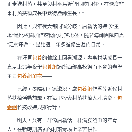
正走進村落，甚至與村平易近們‘同吃同住’，在深度辦
事村落扶植成長中獲得歷練生長。”
因此，與年夜大都同窗分歧，唐藝恬的進修“主
場”是比校園加倍遼闊的村落地盤，隨著導師團隊四處
“走村串戶”，是她這一年多進修生涯的日常。
在汗青
包養
的軸線上回看溯源，辦事村落成長一
直是東北年夜學
包養網
這所西部高校鍥而不舍的辦學
主旨
包養網單次
——
已經，晏陽初、梁漱溟、盧
包養網
作孚等近代村
落扶植活動前驅，在這里摸索村落扶植人才培育、
包
養網
科技改進與推行等。
明天，又有一群像唐藝恬一樣滿腔熱血的年青
人，在新時期廣袤的村落膏壤上辛苦耕作……