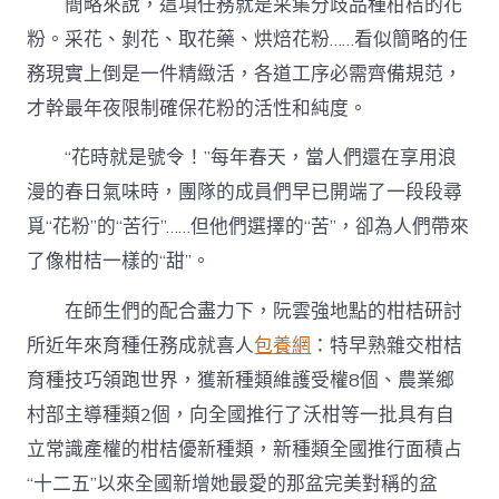
簡略來說，這項任務就是采集分歧品種柑桔的花
粉。采花、剝花、取花藥、烘焙花粉……看似簡略的任
務現實上倒是一件精緻活，各道工序必需齊備規范，
才幹最年夜限制確保花粉的活性和純度。
“花時就是號令！”每年春天，當人們還在享用浪
漫的春日氣味時，團隊的成員們早已開端了一段段尋
覓“花粉”的“苦行”……但他們選擇的“苦”，卻為人們帶來
了像柑桔一樣的“甜”。
在師生們的配合盡力下，阮雲強地點的柑桔研討
所近年來育種任務成就喜人
包養網
：特早熟雜交柑桔
育種技巧領跑世界，獲新種類維護受權8個、農業鄉
村部主導種類2個，向全國推行了沃柑等一批具有自
立常識產權的柑桔優新種類，新種類全國推行面積占
“十二五”以來全國新增她最愛的那盆完美對稱的盆