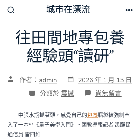
跳
城市在漂流
至
搜
選
尋
單
主
切
往田間地專包養
要
換
開
內
關
經驗頭“讀研”
容
發
文
作者：
admin
2026 年 1 月 15 日
表
章
日
作
分
在
分類於
震撼
尚無留言
期
者
類
〈往
田
間
中張水瓶抓著頭，感覺自己的
包養
腦袋被強制塞
地
專
入了一本**《量子美學入門》。國教導報記者 禹躍昆
包
通信員 雷四維
養