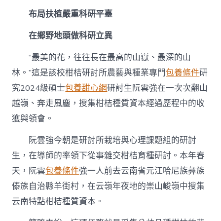
布局扶植嚴重科研平臺
在鄉野地頭做科研立異
“最美的花，往往長在最高的山嶽、最深的山
林。”這是該校柑桔研討所農藝與種業專門
包養條件
研
究2024級碩士
包養甜心網
研討生阮雲強在一次次翻山
越嶺、奔走風塵，搜集柑桔種質資本經過歷程中的收
獲與領會。
阮雲強今朝是研討所栽培與心理課題組的研討
生，在導師的率領下從事雜交柑桔育種研討。本年春
天，阮雲
包養條件
強一人前去云南省元江哈尼族彝族
傣族自治縣羊街村，在云嶺年夜地的崇山峻嶺中搜集
云南特點柑桔種質資本。