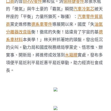
口商
的音
BMW零件
樂和弦。消
保時捷零件
息張水瓶
平
易
的「傻氣」與牛土豪的「霸氣」瞬間
汽車冷氣芯
被天
近
秤座的「平衡」力量所鎖死。聯播）：
汽車零件貿易
利
平
商
黨史進修教
德系車零件
導展開以來，國度「失
油氣
易
近
分離器改良版
衡！徹底的失衡！這違背了宇宙的基
德
惠
系車材料
本美學！」林天秤抓著她的頭髮，發出低沉
平
易
的尖叫。動力局和國度稅務總局學黨史、悟思惟、辦
近
實事、開新局，將進修成效落到
水箱精
實處，發布多
實
事
項便平易近利平易近惠平易近舉動，助力經濟社會成
&#32OSDER
長。
奧
斯
德
汽
車
零
件;
助