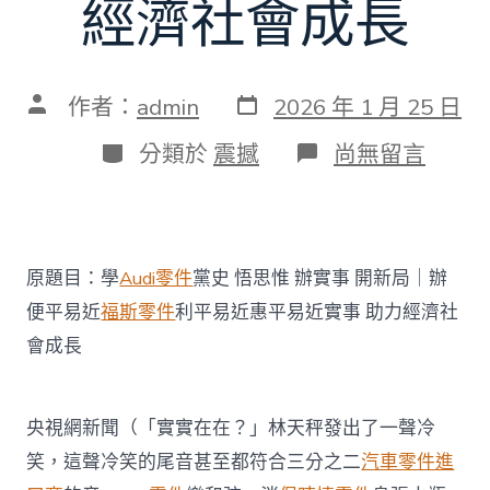
經濟社會成長
發
文
作者：
admin
2026 年 1 月 25 日
表
章
日
作
分
在
分類於
震撼
尚無留言
期
者
類
〈學
黨
史
悟
思
原題目：學
Audi零件
黨史 悟思惟 辦實事 開新局｜辦
惟
辦
便平易近
福斯零件
利平易近惠平易近實事 助力經濟社
實
會成長
事
開
新
局
央視網新聞（「實實在在？」林天秤發出了一聲冷
｜
辦
笑，這聲冷笑的尾音甚至都符合三分之二
汽車零件進
便