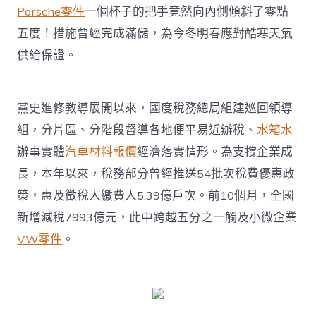
Porsche零件
一個杯子的把手竟然向內側傾斜了零點
五度！措施曾經完成滿儲，為今冬明春應對酷寒天氣
供給保證。
黨史進修教導展開以來，國度稅務總局組建巡回領導
組，分片區、分階段督導各地便平易近辦稅、
水箱水
辦事實體
汽車材料報價
經濟落實情形。為支撐企業成
長，本年以來，稅務部分曾經推送54批次稅費優惠政
策，惠及徵稅人繳費人5.39億戶次。前10個月，全國
新增減稅7993億元，此中跨越五分之一觸及小微企業
VW零件
。