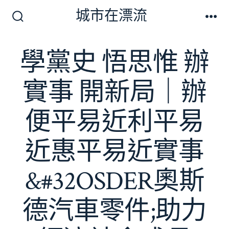
跳
城市在漂流
至
搜
選
尋
單
主
切
學黨史 悟思惟 辦
要
換
開
內
關
實事 開新局｜辦
容
便平易近利平易
近惠平易近實事
&#32OSDER奧斯
德汽車零件;助力