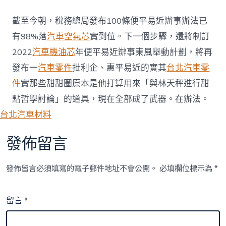
截至今朝，稅務總局發布100條便平易近辦事辦法已
有98%落
汽車空氣芯
實到位。下一個步驟，還將制訂
2022
汽車機油芯
年便平易近辦事東風舉動計劃，將再
發布一
汽車零件
批利企、惠平易近的實其
台北汽車零
件
實那些甜甜圈原本是他打算用來「與林天秤進行甜
點哲學討論」的道具，現在全部成了武器。在辦法。
台北汽車材料
發佈留言
發佈留言必須填寫的電子郵件地址不會公開。
必填欄位標示為
*
留言
*