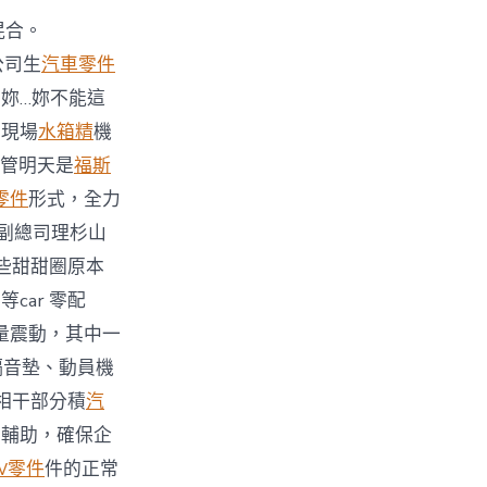
混合。
公司生
汽車零件
妳…妳不能這
，現場
水箱精
機
管明天是
福斯
a零件
形式，全力
司副總司理杉山
些甜甜圈原本
ar 零配
量震動，其中一
隔音墊、動員機
相干部分積
汽
和輔助，確保企
W零件
件的正常