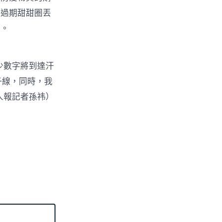
的過期甜甜圈丟
實。
少數字將到達汗
子線，同時，我
人報記者孫祎）