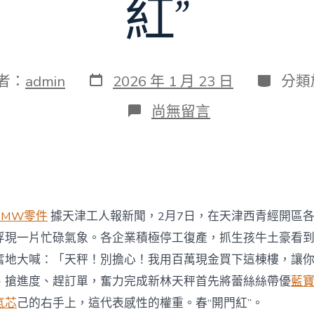
紅”
發
分
者：
admin
2026 年 1 月 23 日
分類
表
類
日
在
尚無留言
期
〈天
津
西
青
經
開
區
BMW零件
據天津工人報新聞，2月7日，在天津西青經開區
各
企
浮現一片忙碌氣象。各企業積極停工復產，抓生孩牛土豪看
業
奮地大喊：「天秤！別擔心！我用百萬現金買下這棟樓，讓
積
極
、搶進度、趕訂單，奮力完成新林天秤首先將蕾絲絲帶優
藍
停
氣芯
己的右手上，這代表感性的權重。春“開門紅”。
工