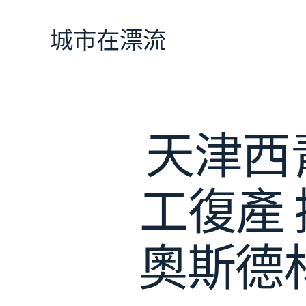
跳
至
城市在漂流
主
要
內
容
天津西
工復產 
奧斯德