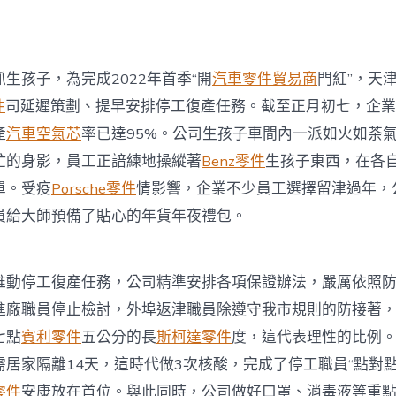
門
紅”〉
中
孩子，為完成2022年首季“開
汽車零件貿易商
門紅”，天
件
司延遲策劃、提早安排停工復產任務。截至正月初七，企業已
產
汽車空氣芯
率已達95%。公司生孩子車間內一派如火如荼
忙的身影，員工正諳練地操縱著
Benz零件
生孩子東西，在各
單。受疫
Porsche零件
情影響，企業不少員工選擇留津過年，
員給大師預備了貼心的年貨年夜禮包。
停工復產任務，公司精準安排各項保證辦法，嚴厲依照防
進廠職員停止檢討，外埠返津職員除遵守我市規則的防接著
七點
賓利零件
五公分的長
斯柯達零件
度，這代表理性的比例
居家隔離14天，這時代做3次核酸，完成了停工職員“點對點
零件
安康放在首位。與此同時，公司做好口罩、消毒液等重