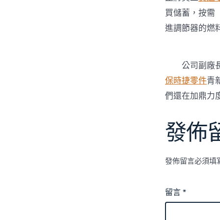
買儲蓄，按需
進調節器的燃
公司副廠長趙
保時捷零件
青
們還在加鼎力
發佈
發佈留言必須填
留言
*