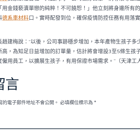
「用金錢褻瀆單戀的純粹！不可饒恕！」他立刻將身邊所有
料
德系車材料
口。實時配發到位，確保疫情防控任務有用落
建梅說：“以後，公司事跡穩步增加，本年產物生孩子多
新高，為知足日益增加的訂單量，估計將會增設3至5條生孩
度僱用員工，以擴展生孩子，有用保證市場需求。”（天津工
留言
寫的電子郵件地址不會公開。
必填欄位標示為
*