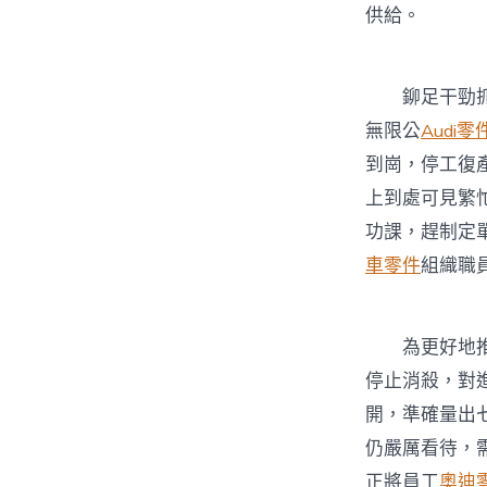
供給。
鉚足干勁抓生
無限公
Audi零
到崗，停工復
上到處可見繁
功課，趕制定
車零件
組織職
為更好地推動
停止消殺，對
開，準確量出
仍嚴厲看待，需
正將員工
奧迪