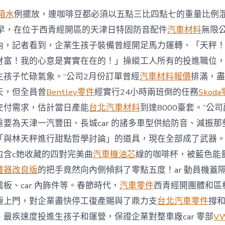
復
產
箱水
例擺放，連咖啡豆都必須以五點三比四點七的重量比例
抓
，在位于西青經開區的天津日特固防音配件
汽車材料
無限
生
孩
內，記者看到，企業生孩子裝備曾經開足馬力運轉、「天秤！
子
財富！我的心意是實實在在的！」操縱工人所有的投進職位
搶
進
生孩子忙碌氣象。“公司2月份訂單曾經
汽車材料報價
排滿，盡
度
天，但全員曾
Bentley零件
經實行24小時兩班倒的任務
Skod
OSDER
奧
交付需求，估計當日產能
台北汽車材料
到達8000臺套。”公
斯
要為天津一汽豐田、長城car 的諸多車型供給防音、減振那
德
材
與林天秤進行甜點哲學討論」的道具，現在全部成了武器。等c
料
報
包含c她收藏的四對完美曲
汽車機油芯
線的咖啡杯，被藍色能
價
離器改良版
的把手竟然向內側傾斜了零點五度！ar 動員機蓋
奮
力
板、car 內飾件等。春節時代，
汽車零件
西青經開團體和區
完
極上門，對企業盡快停工復產賜與了鼎力支
台北汽車零件
撐
成
“開
最疾速度投進生孩子和運營，保證企業對整車廠car 零部
V