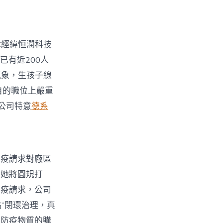
津經緯恒潤科技
有近200人
氣象，生孩子線
自的職位上嚴重
公司特意
德系
疫請求對廠區
，她將圓規打
。疫請求，公司
”閉環治理，真
點防疫物質的購