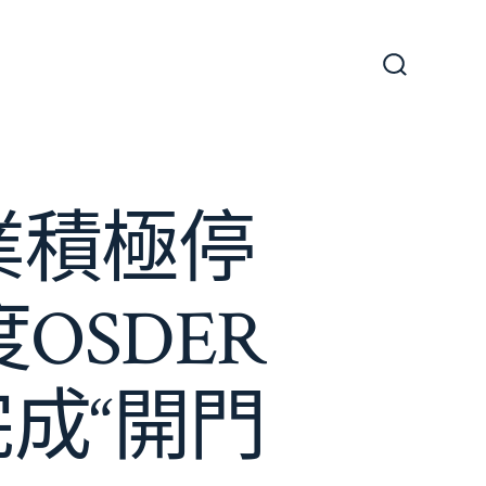
搜
尋
切
換
開
關
業積極停
OSDER
成“開門