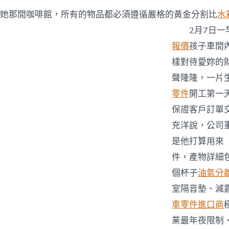
她那間咖啡館，所有的物品都必須遵循嚴格的黃金分割比
水
2月7日一早
報價
孩子車間
樣對待愛妳的
聲隆隆，一片
零件
開工第一
保證客戶訂單
充洋說，公司重
是他打算用來「
件，產物詳細
個杯子
油氣分
室隔音墊、減震
車零件進口商
業最年夜限制、