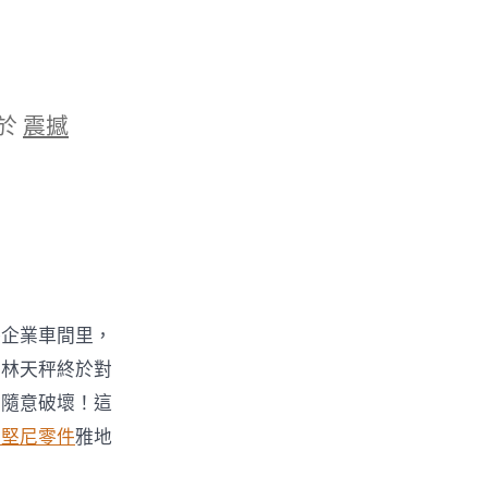
於
震撼
各企業車間里，
到林天秤終於對
你隨意破壞！這
寶堅尼零件
雅地