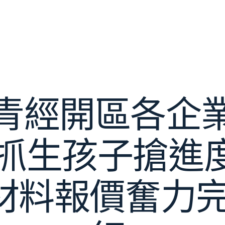
青經開區各企
抓生孩子搶進度
材料報價奮力完