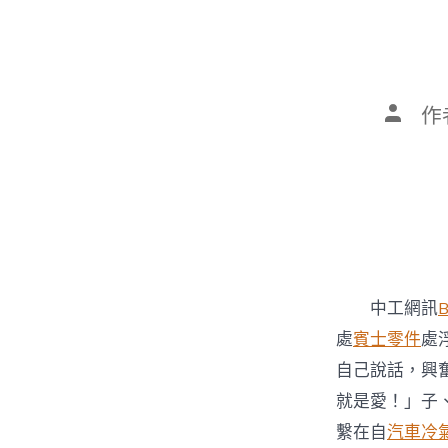
文
作
章
作
者
中工網訊
處
賓士零件
處
自己說話，興
就是愛！」子
繫在自
汽車冷