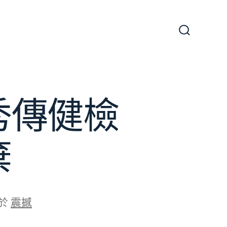
搜
尋
切
換
開
關
秀傳健檢
棄
於
震撼