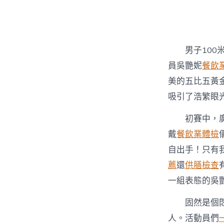
者
男子10
員吳艷妮
餐飲
美的五比五黃
吸引了浩繁眼
初賽中，廣
戴
餐飲業體檢
自出手！只有
薦
還
供膳檢查
一組表態的吳艷
固然是個
人。活動員們