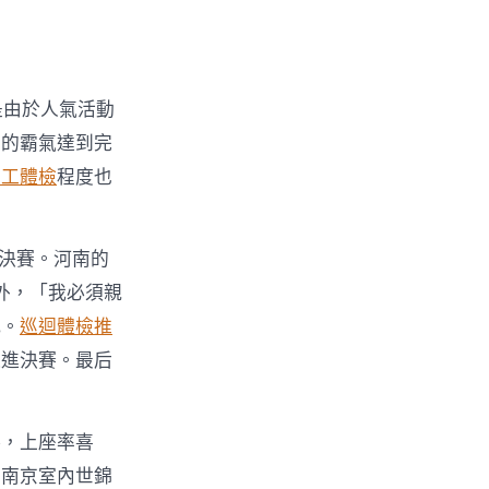
是由於人氣活動
富的霸氣達到完
勞工體檢
程度也
級決賽。河南的
外，「我必須親
喊。
巡迴體檢推
進進決賽。最后
落，上座率喜
。南京室內世錦