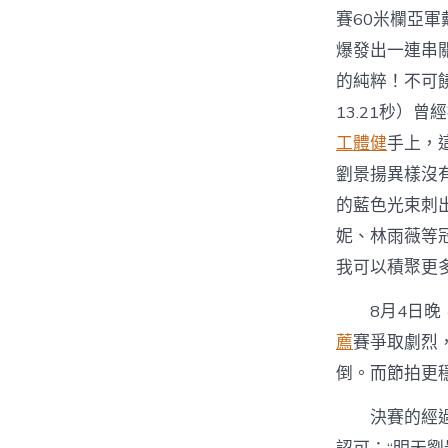
賽60米欄亞軍
爆發出一連串
的純粹！不可
13.21秒）
工體健
手上，
劉景揚異樣沒
的藍色光束刺
妮、林雨薇等
我可以積聚更
8月4日晚
薦
賽爭取劇烈
倒。而節拍更
決賽的經