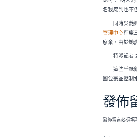
認可：“明天
名我感到也不
同時吳艷
管理中心
秤座
廢棄，由於她
特派記者 
這些千紙
圖包裹並壓制
發佈
發佈留言必須填