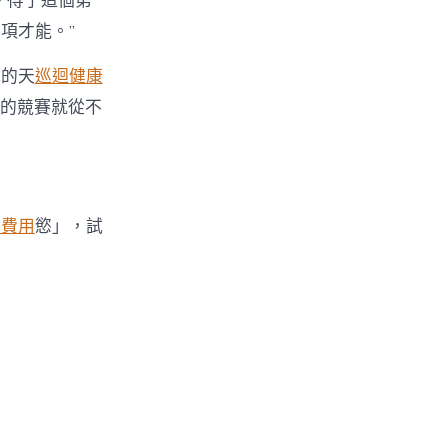
。得了這個第一
項才能。”
我的天
巡迴健康
的競賽就從不
檢費用
慾」，試