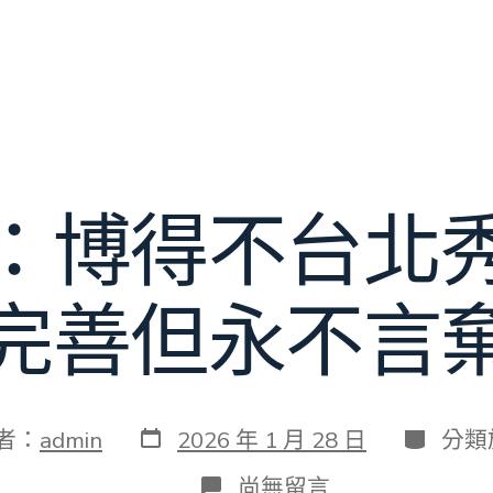
：博得不台北
完善但永不言
發
分
者：
admin
2026 年 1 月 28 日
分類
表
類
日
在
尚無留言