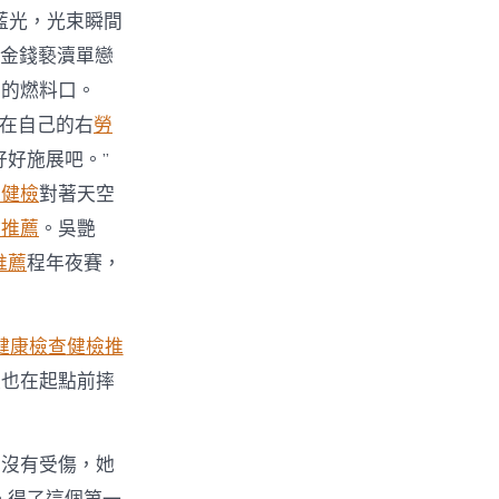
藍光，光束瞬間
用金錢褻瀆單戀
器的燃料口。
在自己的右
勞
好施展吧。”
工健檢
對著天空
檢推薦
。吳艷
推薦
程年夜賽，
健康檢查
健檢推
薇也在起點前摔
有沒有受傷，她