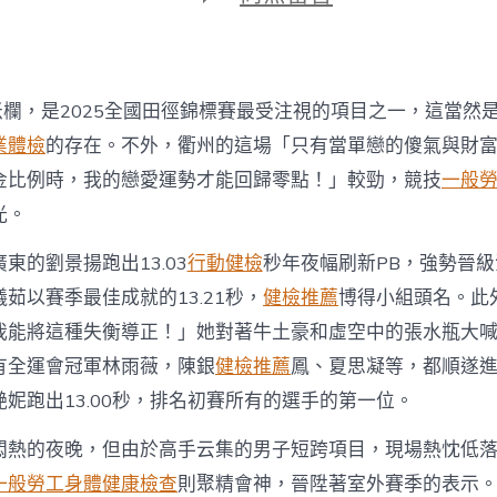
期
〈吳
艷
妮：
博
得
0米欄，是2025全國田徑錦標賽最受注視的項目之一，這當然
不
台
業體檢
的存在。不外，衢州的這場「只有當單戀的傻氣與財
北
金比例時，我的戀愛運勢才能回歸零點！」較勁，競技
一般
秀
傳
光。
健
檢
東的劉景揚跑出13.03
行動健檢
秒年夜幅刷新PB，強勢晉
完
儀茹以賽季最佳成就的13.21秒，
健檢推薦
博得小組頭名。此
善
但
我能將這種失衡導正！」她對著牛土豪和虛空中的張水瓶大
永
有全運會冠軍林雨薇，陳銀
健檢推薦
鳳、夏思凝等，都順遂
不
言
妮跑出13.00秒，排名初賽所有的選手的第一位。
棄〉
中
悶熱的夜晚，但由於高手云集的男子短跨項目，現場熱忱低
一般勞工身體健康檢查
則聚精會神，晉陞著室外賽季的表示