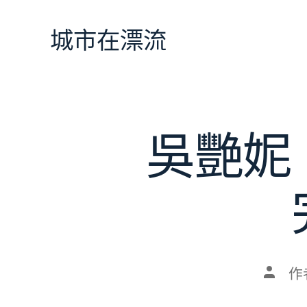
跳
至
城市在漂流
主
要
內
容
吳艷妮
文
作
章
作