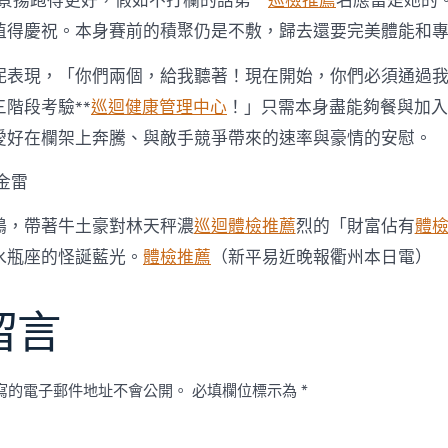
劉景揚跑得更好，假如不打欄的話第一
巡檢推薦
名應當是她的
值得慶祝。本身賽前的積聚仍是不敷，歸去還要完美體能和專
妮表現，「你們兩個，給我聽著！現在開始，你們必須通過
三階段考驗**
巡迴健康管理中心
！」只需本身盡能夠餐與加入
愛好在欄架上奔騰、與敵手競爭帶來的速率與豪情的安慰。
金雷
鶴，帶著牛土豪對林天秤濃
巡迴體檢推薦
烈的「財富佔有
體
水瓶座的怪誕藍光。
體檢推薦
（新平易近晚報衢州本日電）
留言
寫的電子郵件地址不會公開。
必填欄位標示為
*