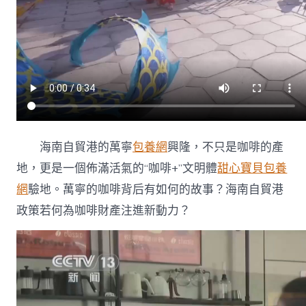
咖
啡
+”
文
明
體
驗
地
從
一
粒
海南自貿港的萬寧
包養網
興隆，不只是咖啡的產
咖
地，更是一個佈滿活氣的“咖啡+”文明體
甜心寶貝包養
啡
豆
網
驗地。萬寧的咖啡背后有如何的故事？海南自貿港
看
政策若何為咖啡財產注進新動力？
政
策
新
變
更〉
中