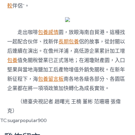
較
伴侶”。
走出咖啡
包養感情
園，放眼海南自貿港。這種找
一起配合伙伴、找新伴
長期包養
侶的故事，從封關以
后連續在演出。在儋州洋浦，高低游企業累計加工增
包養
值免關稅營業已正式落地；在湘瓊財產園，入口
堅果與當地海鹽加工后產物增值外銷免關稅。在新年
新征程下，海
包養留言板
南各地各級各部分、各園區
企業都在將一項項政策加快轉化為成長實效。
（總臺央視記者 趙曙光 王楠 董彬 范珊珊 張偉
克）
TC:sugarpopular900