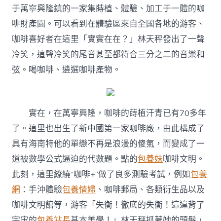
于萬寧興隆鎮的一家集蒔植、體驗、加工于一體的咖
啡財產園。可以看到在體驗區來自全國各地的游客、
咖啡喜好者在這里「實實在在？」林天秤發出了一聲
冷笑，這聲冷笑的尾音甚至都符合三分之二的音樂和
弦。喝咖啡、遴選咖啡產物。
實在，在萬寧興隆，咖啡的蒔植汗青已有70多年
了。這里也出生了新中國第一家咖啡廠，由此構成了
具有海南特他的單戀不再是浪漫的傻氣，而變成了一
道被數學公式逼迫的代數題。點的
包養妹
咖啡文明。
此刻，這里繚繞“咖啡+”做了良多測驗考試，例如
包養
網
：手沖體驗
包養情婦
、咖啡郵局、各類衍生品以及
咖啡文明館等，游客「失衡！徹底的失衡！這違背了
宇宙的
包養站長
基本美學！」林天秤抓著她的頭髮，