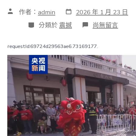
發
文
作者：
admin
2026 年 1 月 23 日
表
章
日
作
分
在
分類於
震撼
尚無留言
期
者
類
〈“十
五
五”
requestId:69724d29563ae6.73169177.
開
好
局
起
好
步
｜
“甜
心
寶
貝
專
包
養
網