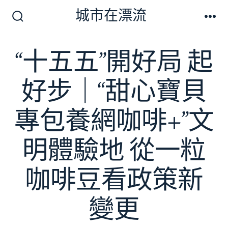
跳
城市在漂流
至
搜
選
尋
單
主
切
“十五五”開好局 起
要
換
開
內
關
好步｜“甜心寶貝
容
專包養網咖啡+”文
明體驗地 從一粒
咖啡豆看政策新
變更