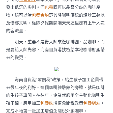
發出低沉的尖叫。們
包養
既可以品嘗分歧的咖啡產
物，還可以清
包養合約
楚興隆咖啡傳統的焙炒工藝以
及僑鄉文明。從除夕假期開端天天這里都有上千人次
的客流量。
明天，重要不是帶大師來逛咖啡園、品咖啡，而
是要給大師先容，海南自貿港扶植給本地咖啡財產帶
來的變更。
海南自貿港“零關稅”政策，給生孩子加工企業帶
來很年夜的利好。這個咖啡體驗館的旁邊，就是咖啡
的生孩子車間。在往年，企業就應用全主動化咖啡生
孩子線，應用加工
包養妹
增值免關稅政策
包養網站
，
完成本地第一批加工增值免關稅外銷咖啡。