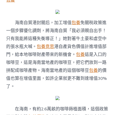
包養
海南自貿港封關后，加工增值
包養
免關稅政策進
一個步驟優化調劑，將海南自貿「我必須親自出手！
只有我能將這種失衡導正！」她對著牛土豪和虛空中
的張水瓶大喊。
包養意思
港自產貨色價值計進增值部
門，給本地咖啡財產帶來的新機會。
包養
這是入口的
咖啡豆，這是海南當地產的咖啡豆，把它們放到一路
拼配成咖啡產物。海南當地產的這個咖啡豆
包養
的價
值也算在增值里面，如許企業就更不難到達增值30%
了。
在海南，有約2.6萬畝的咖啡蒔植面積，這個政策