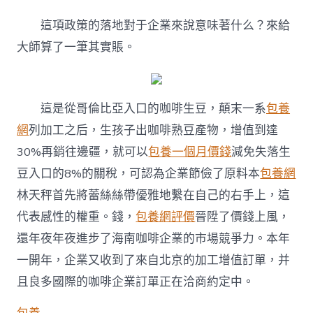
這項政策的落地對于企業來說意味著什么？來給
大師算了一筆其實賬。
這是從哥倫比亞入口的咖啡生豆，顛末一系
包養
網
列加工之后，生孩子出咖啡熟豆產物，增值到達
30%再銷往邊疆，就可以
包養一個月價錢
減免失落生
豆入口的8%的關稅，可認為企業節儉了原料本
包養網
林天秤首先將蕾絲絲帶優雅地繫在自己的右手上，這
代表感性的權重。錢，
包養網評價
晉陞了價錢上風，
還年夜年夜進步了海南咖啡企業的市場競爭力。本年
一開年，企業又收到了來自北京的加工增值訂單，并
且良多國際的咖啡企業訂單正在洽商約定中。