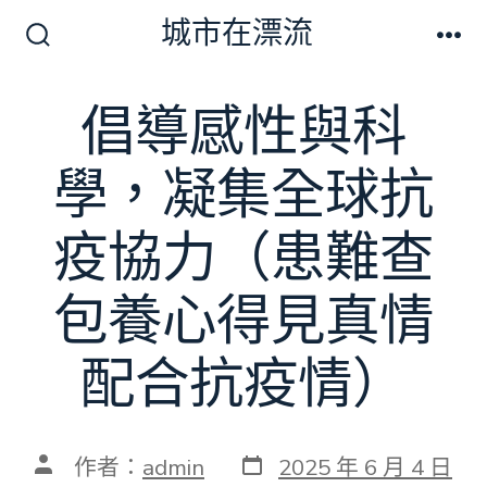
跳
城市在漂流
至
搜
選
尋
單
主
切
倡導感性與科
要
換
開
內
關
學，凝集全球抗
容
疫協力（患難查
包養心得見真情
配合抗疫情）
發
文
作者：
admin
2025 年 6 月 4 日
表
章