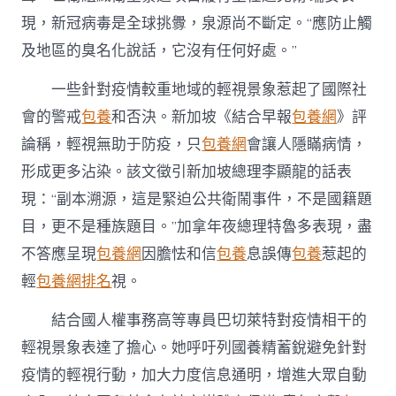
得
現，新冠病毒是全球挑釁，泉源尚不斷定。“應防止觸
見
真
及地區的臭名化說話，它沒有任何好處。”
情
配
一些針對疫情較重地域的輕視景象惹起了國際社
合
會的警戒
包養
和否決。新加坡《結合早報
包養網
》評
抗
疫
論稱，輕視無助于防疫，只
包養網
會讓人隱瞞病情，
情）〉
中
形成更多沾染。該文徵引新加坡總理李顯龍的話表
現：“副本溯源，這是緊迫公共衛鬧事件，不是國籍題
目，更不是種族題目。”加拿年夜總理特魯多表現，盡
不答應呈現
包養網
因膽怯和信
包養
息誤傳
包養
惹起的
輕
包養網排名
視。
結合國人權事務高等專員巴切萊特對疫情相干的
輕視景象表達了擔心。她呼吁列國養精蓄銳避免針對
疫情的輕視行動，加大力度信息通明，增進大眾自動