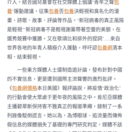
介入。結合國兒基會在社交媒體上倡議“青年之聲
包
養
”運動建議，征集
包養
否
包養
決輕視和臭名化的漫
畫、詩歌、故事、評論等作品。“新冠病毒的真正風險
是輕視”“新冠病毒不是輕視謝薰帶著空靈的美貌，在
選秀競賽中獲勝，又在歌頌比和排外的捏詞”……來自
世界各地的年青人積極介入運動，呼吁認
包養網
清本
相、結束輕視。
一些東方媒體人士還制造詭計論，發布針對中國
的不實信息，更是遭到國際主流聲響的激烈批評。
《
包養網價格
本日美國》報評論說，將疫情“政治化”
的行動會使大眾處于更年夜的風險之中。肯尼亞媒體
主播碧翠斯保持客不雅真正的報道準繩，錄制了一系
列錄像駁倒謊言。她以為，為博眼球、追流量而傳佈
假信息的媒體損失了基礎的專門研究判定，媒體不該