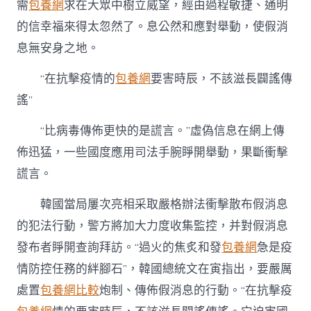
需
包養網
求在大眾中樹立威望，經由過程敏捷、通明
的信幸福來得太忽然了。息公然和應對舉動，使假消
息無安身之地。
“在抗擊疫情的
包養網
要害時辰，不該滋長闢謠傳
謠”
“比病毒傳佈更快的是謊言。”虛偽信息在網上傳
佈迅猛，一些國度應用司法手腕睜開舉動，果斷衝擊
謊言。
韓國當局屢次亮相采取嚴格辦法衝擊散布假消息
的犯法行動，警方將加大力度收集監控，并對假消息
發布者睜開查詢拜訪。“過火的焦炙和發
包養網
急是疫
情防控任務的絆腳石”，韓國總統文在寅指出，要嚴厲
處置
包養網比較
炮制、傳佈假消息的行動。“在抗擊疫