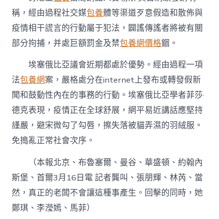
稱，經由過程社交媒
包養
體等渠道歹意假造和散佈與
疫情相干謊言的行動屬于犯法，闢謠傳謠者將被有關
部分拘捕，并處巨額罰金及禁
包養網價格
錮。
埃塞俄比亞議會近期都處於優勢。經由過程一項
法
包養網
案，嚴格處分在internet上發布或轉發假新
聞和鼓動性內在的事務的行動。埃塞俄比亞學者菲莎·
德克表現，疫情正在全球舒展，網平易近講話應堅持
謹嚴，避宋微勾了勾唇，擦失落被貓弄濕的羽絨服。
免搗亂正常社會次序。
（本報北京、布魯塞爾、曼谷、華盛頓、約翰內
斯堡、首爾3月16日電 記者龔叫、張朋輝、林芮、當
然，真正的老闆不會讓這種事產生。回擊的同時，她
鄭琪、李瀅嫣、馬菲）