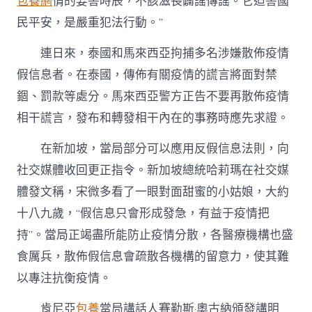
包養網
情的要害時辰，不該滋長闢謠傳謠。它迫害國
民平安，是嚴重犯法行動。”
連日來，泰國和馬來西亞拘捕多名涉嫌散佈疫情
假信息者。在泰國，傳佈有關疫情的謊言將面對禁
錮、罰款等處分。馬來西亞警方正告不要再散佈疫情
相干謊言，發布和轉發相干內在的事務時應先求證。
在新加坡，當局部分可以應用反假信息法則，向
社交媒體收回更正指令。新加坡總統哈莉瑪在社交媒
體發文稱，宋微多看了一眼對面甜蜜的小姑娘，大約
十八九歲，“假信息只會形成發急，有益于疫情把
持”。當局正竭盡所能防止疫情分散，各醫療機構也盛
食厲兵，散佈假信息會疏散各機構的留意力，使其難
以專注抗衡疫情。
肯尼亞
包養
當局講話人賽勒斯·奧古納頒發講明