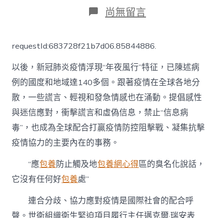
日
作
在
尚無留言
期
者
〈倡
導
感
requestId:683728f21b7d06.85844886.
性
與
以後，新冠肺炎疫情浮現“年夜風行”特征，已陳述病
科
學，
例的國度和地域達140多個。跟著疫情在全球各地分
凝
散，一些謊言、輕視和發急情感也在涌動。提倡感性
集
全
與迷信應對，衝擊謊言和虛偽信息，禁止“信息病
球
抗
毒”，也成為全球配合打贏疫情防控阻擊戰、凝集抗擊
疫
疫情協力的主要內在的事務。
協
力
“應
包養
防止觸及地
包養網心得
區的臭名化說話，
（患
難
它沒有任何好
包養
處”
查
包
連合分歧、協力應對疫情是國際社會的配合呼
養
心
聲。世衛組織衛生緊迫項目履行主任邁克爾·瑞安表