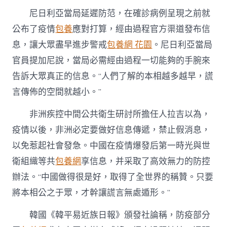
尼日利亞當局延遲防范，在確診病例呈現之前就
公布了疫情
包養
應對打算，經由過程官方渠道發布信
息，讓大眾盡早進步警戒
包養網 花園
。尼日利亞當局
官員提加尼說，當局必需經由過程一切能夠的手腕來
告訴大眾真正的信息。“人們了解的本相越多越早，謊
言傳佈的空間就越小。”
非洲疾控中間公共衛生研討所擔任人拉吉以為，
疫情以後，非洲必定要做好信息傳遞，禁止假消息，
以免惹起社會發急。中國在疫情爆發后第一時光與世
衛組織等共
包養網
享信息，并采取了高效無力的防控
辦法。“中國做得很是好，取得了全世界的稱贊。只要
將本相公之于眾，才幹讓謊言無處遁形。”
韓國《韓平易近族日報》頒發社論稱，防疫部分