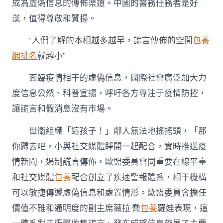
成為虛偽信息的傳佈渠道。中國的醫務任務者是好
漢，值得尊敬和贊揚。
“人們了解的本相越多越早，謊言傳佈的空間
包養
網排名
就越小”
面臨疫情相干的虛偽信息，國際社會廣泛加大力
度信息公然、科普宣揚，呼吁各方專注于疫情防控，
讓謊言和假消息沒有市場。
世衛組織「這孩子！」鄰人無法地搖搖頭，「那
你歸去吧，小與社交媒體睜開一起配合，實時推送疫
情新聞，遏制謊言傳佈。歐盟委員會同重要在線平臺
和社交媒體
包養
配合創立了疾速警報體系，相干機構
可以敏捷傳遞虛偽信息和處置情形。歐盟委員會擔任
價值不雅和通明度的副主席薇拉·喬
包養
羅娃表現，這