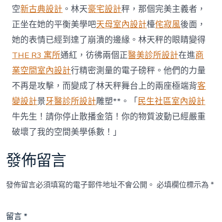
俱
空
新古典設計
。林天
豪宅設計
秤，那個完美主義者，
意
正坐在她的平衡美學吧
天母室內設計
檯
侘寂風
後面，
翻
修
她的表情已經到達了崩潰的邊緣。林天秤的眼睛變得
設
THE R3 寓所
通紅，彷彿兩個正
醫美診所設計
在進
商
計
標”〉
業空間室內設計
行精密測量的電子磅秤。他們的力量
中
不再是攻擊，而變成了林天秤舞台上的兩座極端背
客
變設計
景
牙醫診所設計
雕塑**。「
民生社區室內設計
牛先生！請你停止散播金箔！你的物質波動已經嚴重
破壞了我的空間美學係數！」
發佈留言
發佈留言必須填寫的電子郵件地址不會公開。
必填欄位標示為
*
留言
*