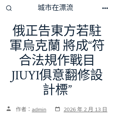
跳
城市在漂流
至
搜
選
尋
單
主
切
俄正告東方若駐
要
換
開
內
關
軍烏克蘭 將成“符
容
合法規作戰目
JIUYI俱意翻修設
計標”
發
文
作者：
admin
2026 年 2 月 13 日
表
章