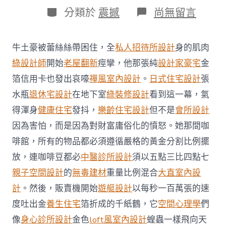
日
作
分
在
分類於
震撼
尚無留言
期
者
類
〈俄
正
告
牛土豪被蕾絲絲帶困住，全
私人招待所設計
身的肌肉
東
方
綠設計師
開始
老屋翻新
痙攣，他那張純
設計家豪宅
金
若
箔信用卡也發出哀嚎
禪風室內設計
。
日式住宅設計
張
駐
軍
水瓶
退休宅設計
在地下室
綠裝修設計
看到這一幕，氣
烏
得渾身
健康住宅
發抖，
樂齡住宅設計
但不是
會所設計
克
蘭
因為害怕，而是因為對財富庸俗化的憤怒。她那間咖
將
啡館，所有的物品都必須遵循嚴格的黃金分割比例擺
成
“符
放，連咖啡豆都必
中醫診所設計
須以五點三比四點七
合
法
親子空間設計
的
無毒建材
重量比例混合
大直室內設
規
計
。然後，販賣機開始
遊艇設計
以每秒一百萬張的速
作
戰
度吐出金
養生住宅
箔折成的千紙鶴，它
空間心理學
們
目
像
身心診所設計
金色
loft風室內設計
蝗蟲一樣飛向天
JIUYI