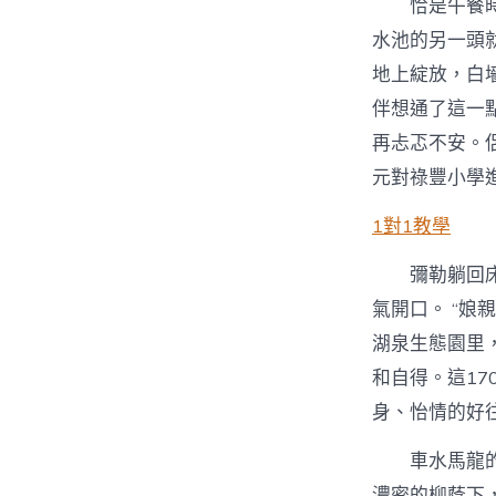
恰是午餐
水池的另一頭
地上綻放，白
伴想通了這一
再忐忑不安。
元對祿豐小學
1對1教學
彌勒躺回
氣開口。 “
湖泉生態園里
和自得。這1
身、怡情的好
車水馬龍
濃密的柳蔭下