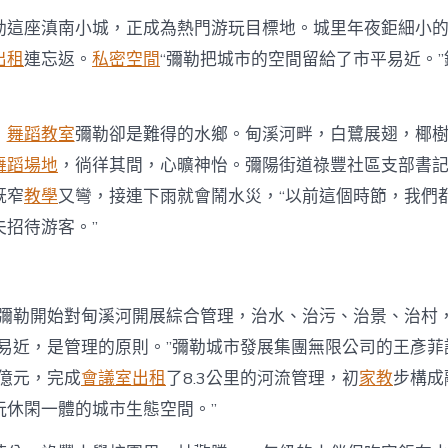
平
易
勒這座滇南小城，正成為熱門游玩目標地。城里年夜鉅細小的“
近
出租
連忘返。
私密空間
“彌勒把城市的空間留給了市平易近。
_
中
國
村
，
舞蹈教室
彌勒卻是難得的水鄉。甸溪河畔，白鷺展翅，椰
落
舞蹈場地
，徜徉其間，心曠神怡。彌陽街道祿豐社區支部書
復
興
既窄
教學
又彎，接連下雨就會鬧水災，“以前這個時節，我們
在
線
夫招待游客。”
_
到
九
宮
年，彌勒開始對甸溪河開展綜合管理，治水、治污、治景、治村，
格
平易近，是管理的原則。”彌勒城市發展集團無限公司的王彥菲
國
度
7億元，完成
會議室出租
了8.3公里的河流管理，初
家教
步構成
村
落
玩休閑一體的城市生態空間。”
復