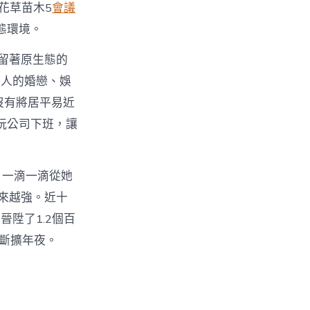
花草苗木5
會議
態環境。
留著原生態的
家人的婚戀、娛
沒有將居平易近
玩公司下班，讓
，一滴一滴從她
越來越強。近十
晉陞了1.2個百
不斷擴年夜。