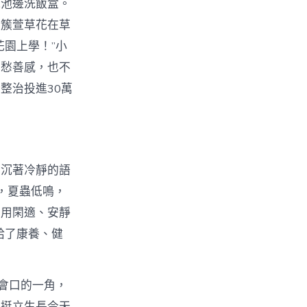
水池邊洗飯盒。
簇簇萱草花在草
園上學！”小
多愁善感，也不
整治投進30萬
用沉著冷靜的語
，夏蟲低鳴，
享用閑適、安靜
給了康養、健
會口的一角，
在挺立生長今天