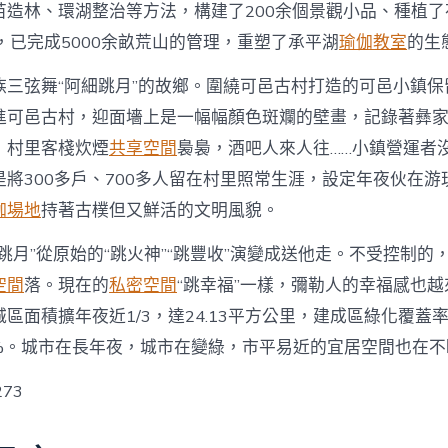
苗造林、環湖整治等方法，構建了200余個景觀小品、種植了
株，已完成5000余畝荒山的管理，重塑了承平湖
瑜伽教室
的生
族三弦舞“阿細跳月”的故鄉。圍繞可邑古村打造的可邑小鎮保
進可邑古村，迎面墻上是一幅幅顏色斑斕的壁畫，記錄著彝
，村里客棧炊煙
共享空間
裊裊，酒吧人來人往……小鎮營運者
將300多戶、700多人留在村里照常生涯，設定年夜伙在游
伽場地
持著古樸但又鮮活的文明風貌。
跳月”從原始的“跳火神”“跳豐收”演變成送他走。不受控制的
空間
落。現在的
私密空間
“跳幸福”一樣，彌勒人的幸福感也
區面積擴年夜近1/3，達24.13平方公里，建成區綠化覆蓋率
.8%。城市在長年夜，城市在變綠，市平易近的宜居空間也在
273