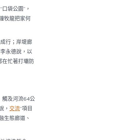
口袋公園”，
”鐘牧龍把家何
樹成行；岸堤廊
記李永德說，以
都在忙著打壩防
觸及河流64公
說，
交流
“項目
融生態廊道、