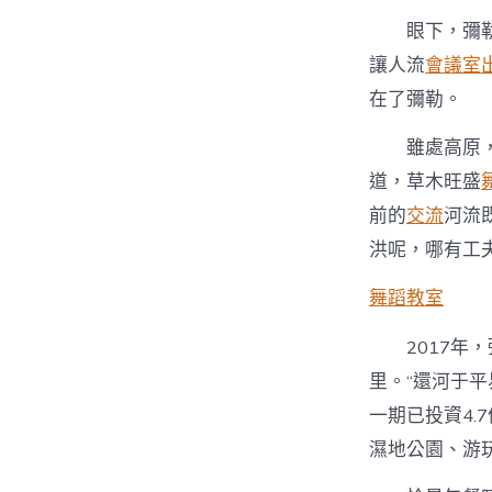
眼下，彌
讓人流
會議室
在了彌勒。
雖處高原
道，草木旺盛
前的
交流
河流
洪呢，哪有工
舞蹈教室
2017
里。“還河于
一期已投資4.
濕地公園、游