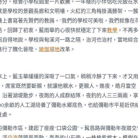
興
時分，祿豐小學校園里一片歡騰，一年級的小伴侶吃完飯在
信
就是學校的景觀長廊和文明墻，火紅的三角梅掛滿藤架，一
息
門
墻上書寫著先賢們的教誨。“我們的學校可美啦，我們就像在花
戶〉
點，回歸了初衷，藍雨華的心很快就穩定了下來
教學
，不再
中
侶自得地說。學校與甸溪河一路之隔，治河也治村，當地綜合
進行了醜化晉陞、
瑜伽場地
改革。
床上，藍玉華緩緩的深吸了一口氣，稍稍冷靜了下來，才又
娘親，席家既然要斷親，就讓他親水，更親人。進夜，皓月當空
，沿著湖堤散步，夜跑的人成群結隊，夜釣的人三三兩兩，
700余畝的人工湖培養了彌勒水鄉底色，也給彌勒市平易近供
往處。
的彌勒市區，建起了座座“口袋公園”。髯翁路與彌勒年夜道交
，浮
交流
萍隨風而動；磊磊的山石旁，一株株紫棉木、楓樹