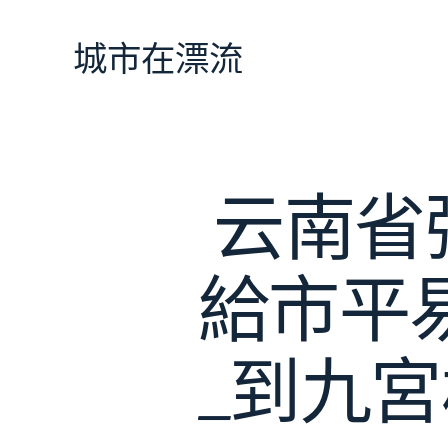
跳
至
城市在漂流
主
要
內
容
云南省
給市平
_到九