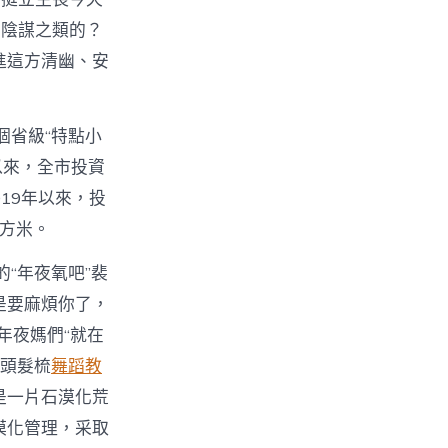
麼陰謀之類的？
進這方清幽、安
個省級“特點小
以來，全市投資
019年以來，投
平方米。
“年夜氧吧”裴
是要麻煩你了，
年夜媽們“就在
把頭髮梳
舞蹈教
是一片石漠化荒
漠化管理，采取