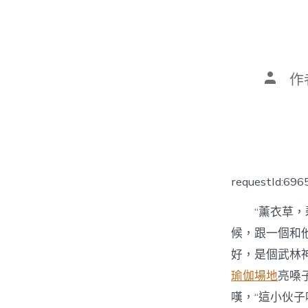
文
作
章
作
者
requestId:69
“薰衣草
候，跟一個和
好，是個武林
瑜伽場地
亮嗓
嘆，“這小伙