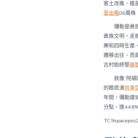
客土改進、植
室出租
06萬
彌勒是彝
彝族文明。走
樂和四時生產
遷移出往，而是
古村始終堅
瑜
就像“阿細
的眼底滑
共享
年間，彌勒建城
分點，達44
TC:9spacepos