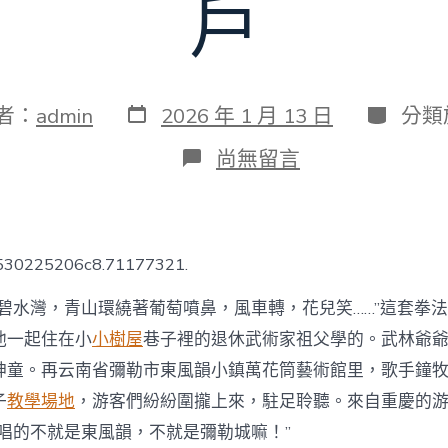
戶
發
分
者：
admin
2026 年 1 月 13 日
分類
表
類
日
在
尚無留言
期
〈云
南
省
彌
勒
6530225206c8.71177321.
市：
把
，碧水灣，青山環繞著葡萄噴鼻，風車轉，花兒笑……”這套拳
城
市
他一起住在小
小樹屋
巷子裡的退休武術家祖父學的。武林爺
空
神童。再云南省彌勒市東風韻小鎮萬花筒藝術館里，歌手鐘
間
留
子
教學場地
，游客們紛紛圍攏上來，駐足聆聽。來自重慶的
給
子唱的不就是東風韻，不就是彌勒城嘛！”
市