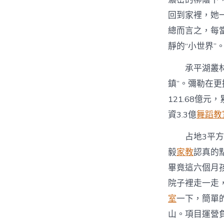
回到家裡，她
總而言之，每
靜的“小世界”
承平湖叢
鎮”。彌勒在更
121.68億
資3.3億
舞蹈教
占地3平
毅
家教
認真的
畢竟這六個月
院子裡走一走
室
一下，簡單
山。項目運營