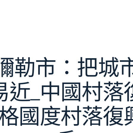
彌勒市：把城
易近_中國村落
宮格國度村落復