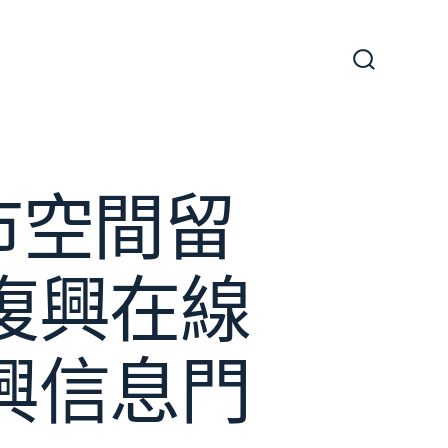
搜
尋
切
換
開
關
市空間留
復興在線
興信息門