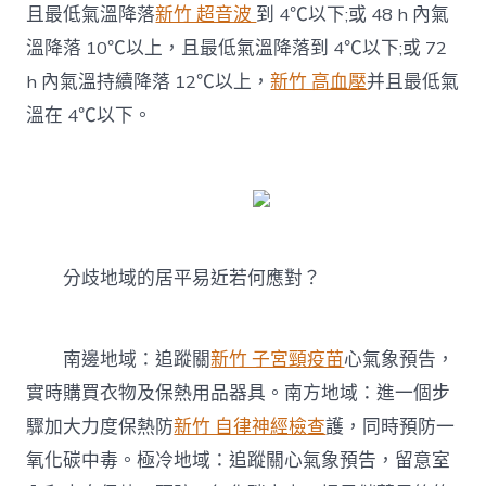
指
且最低氣溫降落
新竹 超音波
到 4℃以下;或 48 h 內氣
南
溫降落 10℃以上，且最低氣溫降落到 4℃以下;或 72
請
查
h 內氣溫持續降落 12℃以上，
新竹 高血壓
并且最低氣
收〉
溫在 4℃以下。
中
分歧地域的居平易近若何應對？
南邊地域：追蹤關
新竹 子宮頸疫苗
心氣象預告，
實時購買衣物及保熱用品器具。南方地域：進一個步
驟加大力度保熱防
新竹 自律神經檢查
護，同時預防一
氧化碳中毒。極冷地域：追蹤關心氣象預告，留意室