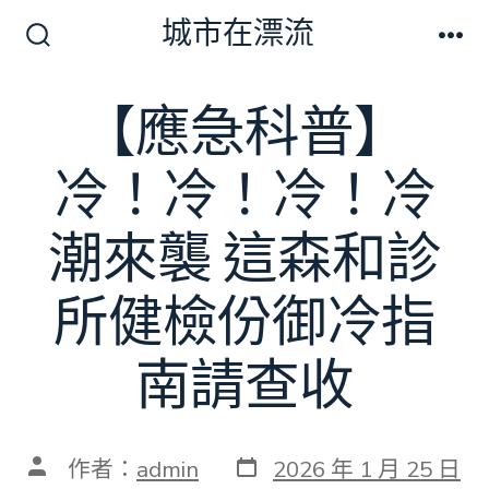
跳
城市在漂流
至
搜
選
尋
單
主
切
【應急科普】
要
換
開
內
關
冷！冷！冷！冷
容
潮來襲 這森和診
所健檢份御冷指
南請查收
發
文
作者：
admin
2026 年 1 月 25 日
表
章