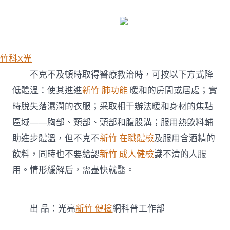
竹科X光
不克不及頓時取得醫療救治時，可按以下方式降
低體溫：使其進進
新竹 肺功能
暖和的房間或居處；實
時脫失落濕潤的衣服；采取相干辦法暖和身材的焦點
區域——胸部、頸部、頭部和腹股溝；服用熱飲料輔
助進步體溫，但不克不
新竹 在職體檢
及服用含酒精的
飲料，同時也不要給認
新竹 成人健檢
識不清的人服
用。情形緩解后，需盡快就醫。
出 品：光亮
新竹 健檢
網科普工作部