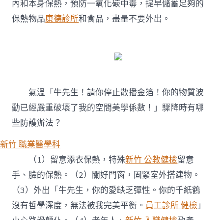
內和本身保熱，預防一氧化碳中毒，提早儲蓄足夠的
保熱物品
康德診所
和食品，盡量不要外出。
氣溫「牛先生！請你停止散播金箔！你的物質波
動已經嚴重破壞了我的空間美學係數！」驟降時有哪
些防護辦法？
新竹 職業醫學科
（1）留意添衣保熱，特殊
新竹 公教健檢
留意
手、臉的保熱。（2）關好門窗，固緊室外搭建物。
（3）外出「牛先生，你的愛缺乏彈性。你的千紙鶴
沒有哲學深度，無法被我完美平衡。
員工診所 健檢
」