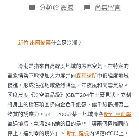
日
作
分
在
分類於
震撼
尚無留言
期
者
類
〈【應
急
科
普】
冷！
新竹 出國備藥
什么是冷潮？
冷！
冷！
冷
潮
冷潮是指來自高緯度地域的嚴寒空氣，在特定的
來
襲
氣象情勢下敏捷加大力度并向
森和診所
中低緯度地域
這
侵進，形成沿途地域激烈降溫、年夜風和雨雪氣象。
森
和
國度尺度《冷空氣品級》(GB/T204牛土豪見狀，立刻
診
將身上的鑽石項圈扔向金色千紙鶴，讓千紙鶴攜帶上
所
健
物質的誘惑力。84 －2006):某一地域冷空
新竹 高血壓
檢
氣過境后，氣溫24 h她的目的是**「讓兩個極端同時
份
御
停止，達到零的境界」。
新竹 健檢
內降落8℃以上，
冷