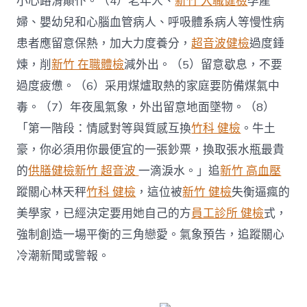
小心路滑顛仆。（4）老年人、
新竹 入職健檢
孕產
婦、嬰幼兒和心腦血管病人、呼吸體系病人等慢性病
患者應留意保熱，加大力度養分，
超音波健檢
過度錘
煉，削
新竹 在職體檢
減外出。（5）留意歇息，不要
過度疲憊。（6）采用煤爐取熱的家庭要防備煤氣中
毒。（7）年夜風氣象，外出留意地面墜物。（8）
「第一階段：情感對等與質感互換
竹科 健檢
。牛土
豪，你必須用你最便宜的一張鈔票，換取張水瓶最貴
的
供膳健檢
新竹 超音波
一滴淚水。」追
新竹 高血壓
蹤關心林天秤
竹科 健檢
，這位被
新竹 健檢
失衡逼瘋的
美學家，已經決定要用她自己的方
員工診所 健檢
式，
強制創造一場平衡的三角戀愛。氣象預告，追蹤關心
冷潮新聞或警報。