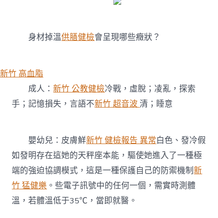
身材掉溫
供膳健檢
會呈現哪些癥狀？
新竹 高血脂
成人：
新竹 公教健檢
冷戰，虛脫；凌亂，探索
手；記憶損失，言語不
新竹 超音波
清；睡意
嬰幼兒：皮膚鮮
新竹 健檢報告 異常
白色、發冷假
如發明存在這她的天秤座本能，驅使她進入了一種極
端的強迫協調模式，這是一種保護自己的防禦機制
新
竹 猛健樂
。些電子訊號中的任何一個，需實時測體
溫，若體溫低于35℃，當即就醫。