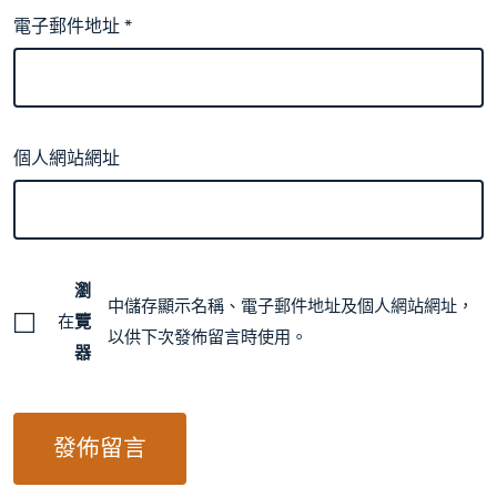
電子郵件地址
*
個人網站網址
瀏
中儲存顯示名稱、電子郵件地址及個人網站網址，
在
覽
以供下次發佈留言時使用。
器