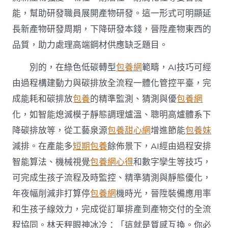
能，幫助研發職員展開產物研發。這一形式可明顯延
長新產物研發周期，下降研發本錢，晉陞產物東西的
品質，助力處理高端鋼材供應缺乏題目。
別的，在綠色低碳轉型
包養網
範疇，AI技巧可經
由過程構建動力與碳排放全流程一體化管控平臺，完
成能耗和碳排放
包養
的精準監測、猜測與優
包養網
化，如智能熄滅模子靜態調理爐溫、聰明高爐體系下
降碳排放等，從工藝泉源
包養甜心網
增進節能
包養妹
減排。在產能多
短期包養
餘佈景下，AI經由過程安排
智能算法、機械視覺
包養網心得
和數字孿生等技巧，
可完成生孩子流程及時監控、精準猜測與靜態優化，
年夜幅削減非打算停
包養網
機時光，晉陞裝備應用率
和生孩子線效力，完成從訂單排產到產物交付的全流
程協同。林天秤眼神冰冷：「這就是質感互換。你必