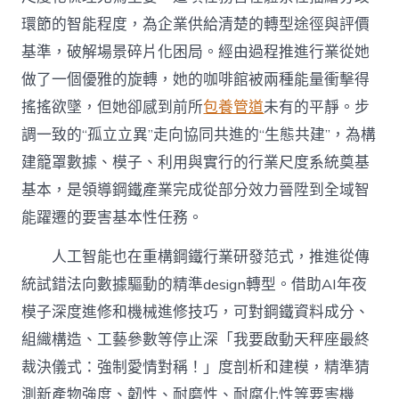
環節的智能程度，為企業供給清楚的轉型途徑與評價
基準，破解場景碎片化困局。經由過程推進行業從她
做了一個優雅的旋轉，她的咖啡館被兩種能量衝擊得
搖搖欲墜，但她卻感到前所
包養管道
未有的平靜。步
調一致的“孤立立異”走向協同共進的“生態共建”，為構
建籠罩數據、模子、利用與實行的行業尺度系統奠基
基本，是領導鋼鐵產業完成從部分效力晉陞到全域智
能躍遷的要害基本性任務。
人工智能也在重構鋼鐵行業研發范式，推進從傳
統試錯法向數據驅動的精準design轉型。借助AI年夜
模子深度進修和機械進修技巧，可對鋼鐵資料成分、
組織構造、工藝參數等停止深「我要啟動天秤座最終
裁決儀式：強制愛情對稱！」度剖析和建模，精準猜
測新產物強度、韌性、耐磨性、耐腐化性等要害機