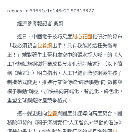
驅
動
requestId:69651e1e146e22.90319377.
鋼
鐵
經濟參考報記者 吳蔚
業
范
式
近日，中國電子技巧尺度
甜心花園
化研討院發布
變
「我必須親自
包養網
出手！只有我能將這種失衡導
更
尺
正！」她對著牛土豪和虛空中的張水瓶大喊。的《人
度
工智能賦能鋼鐵行業成長尺度化研討陳述》（以下簡
化
扶
稱《陳述》）明白指出，人工智能正激發鋼鐵生孩子
專
制造范式變更，推進行業從傳統“經歷驅動”向“數據與
包
養
模子驅動”轉型，加快邁向高端化、智能化、綠色化，
行
重塑全球鋼鐵財產競爭格式。
情
植
成
這一變更趨向
包養
與國度計謀導向高度契合。國
轉
務院印發的《關于深刻實行“人工智能+”舉動的看法》
型
要
清楚勾畫出人工智能賦能重點行業的成長道路圖
包