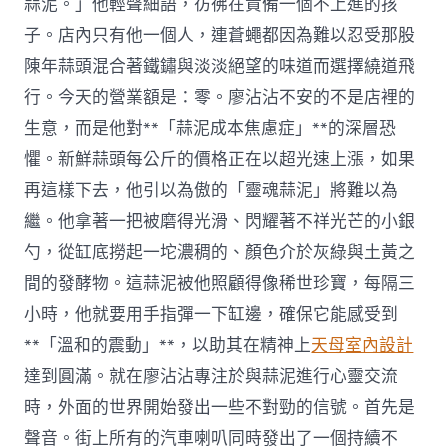
蒜泥。」他輕聲細語，彷彿在責備一個不上進的孩
子。店內只有他一個人，連蒼蠅都因為難以忍受那股
陳年蒜頭混合著鐵鏽與淡淡絕望的味道而選擇繞道飛
行。今天的營業額是：零。廖沾沾不安的不是店裡的
生意，而是他對**「蒜泥成本焦慮症」**的深層恐
懼。新鮮蒜頭每公斤的價格正在以超光速上漲，如果
再這樣下去，他引以為傲的「靈魂蒜泥」將難以為
繼。他拿著一把被磨得光滑、閃耀著不祥光芒的小銀
勺，從缸底撈起一坨濃稠的、顏色介於灰綠與土黃之
間的發酵物。這蒜泥被他照顧得像稀世珍寶，每隔三
小時，他就要用手指彈一下缸邊，確保它能感受到
**「溫和的震動」**，以助其在精神上
天母室內設計
達到圓滿。就在廖沾沾專注於與蒜泥進行心靈交流
時，外面的世界開始發出一些不對勁的信號。首先是
聲音。街上所有的汽車喇叭同時發出了一個持續不