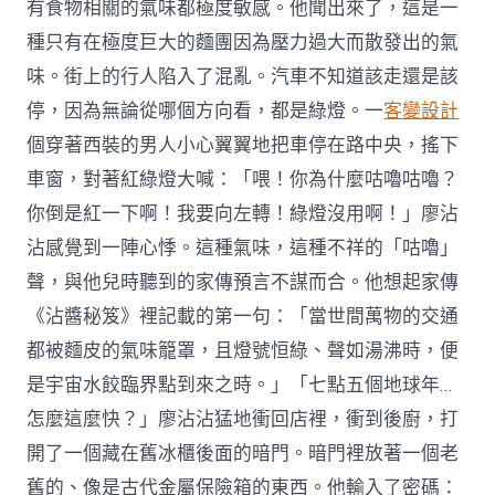
有食物相關的氣味都極度敏感。他聞出來了，這是一
種只有在極度巨大的麵團因為壓力過大而散發出的氣
味。街上的行人陷入了混亂。汽車不知道該走還是該
停，因為無論從哪個方向看，都是綠燈。一
客變設計
個穿著西裝的男人小心翼翼地把車停在路中央，搖下
車窗，對著紅綠燈大喊：「喂！你為什麼咕嚕咕嚕？
你倒是紅一下啊！我要向左轉！綠燈沒用啊！」廖沾
沾感覺到一陣心悸。這種氣味，這種不祥的「咕嚕」
聲，與他兒時聽到的家傳預言不謀而合。他想起家傳
《沾醬秘笈》裡記載的第一句：「當世間萬物的交通
都被麵皮的氣味籠罩，且燈號恒綠、聲如湯沸時，便
是宇宙水餃臨界點到來之時。」「七點五個地球年…
怎麼這麼快？」廖沾沾猛地衝回店裡，衝到後廚，打
開了一個藏在舊冰櫃後面的暗門。暗門裡放著一個老
舊的、像是古代金屬保險箱的東西。他輸入了密碼：