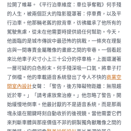
拉開了帷幕。《平行泊車維度：車位爭奪戰》何手殘
的人生，被兩個巨大的陰影籠罩著：停車費，以及平
行泊車。他那輛老舊的掀背車，彷彿繼承了他所有的
駕駛焦慮，從未在他需要時提供過任何幫助。今天，
他面臨的是城市傳說中最恐怖的挑戰，一條夾在理髮
店與一間專賣金屬雕像的畫廊之間的窄巷。一個看起
來比他車子尺寸小上三十公分的停車格，上面還灑著
一層可疑的白色粉末。何手殘深吸一口氣。將車子打
了倒檔。他的車載語音系統發出了令人不快的
商業空
間室內設計
女聲：「警告，後方障礙物距離：無限趨
近於零。」「請考慮放棄治療。」他忽略了警告，開
始緩慢地倒車。他最討厭的不是語音系統，而是那兩
塊永遠在關鍵時刻自動收折的後視鏡。當他需要它們
來判斷車體與那座價值不菲的銅製獨角獸雕像之間的