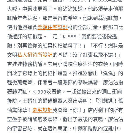
大喊，中藥味更濃了。廖沾沾知道，他必須帶走他那
缸陳年老蒜泥，那是宇宙的希望。他跑到蒜泥缸前，
使出他搬運食
樂齡住宅設計
材的全部力量，將那口比
他還胖的缸抱起。「走！K-999！我們要從後院逃
跑！別再管你的紅棗枸杞燃料了！」「不行！燃料是
文明
私人招待所設計
的基礎！沒了紅棗我飛不遠！」
吉娃娃特務抗議。它用小嘴咬住廖沾沾的衣領，同時
開啟了它背上的枸杞推進器。推進器發出「滋滋」的
輕微煎煮聲，伴隨著一股濃郁的蔘味爆發。廖沾沾抱
著蒜泥缸、K-999咬著他，一起從撞出來的洞口衝向
後院。王醋狂的醋罐機器人發出尖叫：「別想逃！醬
油黨餘孽！
豪宅設計
我會追上你！」店內剩下的所有
空盤子被醋酸氣波震碎，發出了最後的哀鳴。廖沾沾
的宇宙冒險，就在這片蒜泥、中藥和醋酸的混亂中，