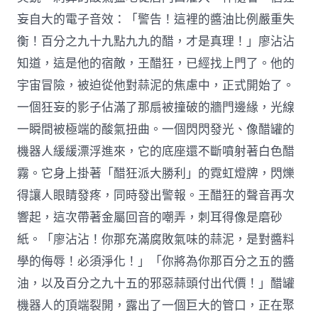
妄自大的電子音效：「警告！這裡的醬油比例嚴重失
衡！百分之九十九點九九的醋，才是真理！」廖沾沾
知道，這是他的宿敵，王醋狂，已經找上門了。他的
宇宙冒險，被迫從他對蒜泥的焦慮中，正式開始了。
一個狂妄的影子佔滿了那扇被撞破的牆門邊緣，光線
一瞬間被極端的酸氣扭曲。一個閃閃發光、像醋罐的
機器人緩緩漂浮進來，它的底座還不斷噴射著白色醋
霧。它身上掛著「醋狂派大勝利」的霓虹燈牌，閃爍
得讓人眼睛發疼，同時發出警報。王醋狂的聲音再次
響起，這次帶著金屬回音的嘲弄，刺耳得像是磨砂
紙。「廖沾沾！你那充滿腐敗氣味的蒜泥，是對醬料
學的侮辱！必須淨化！」「你將為你那百分之五的醬
油，以及百分之九十五的邪惡蒜頭付出代價！」醋罐
機器人的頂端裂開，露出了一個巨大的管口，正在聚