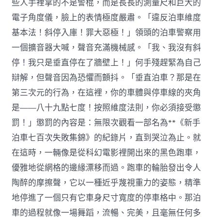
些人手裡拿的不是警棍，而是長長的測量尺和巨大的
電子角度儀，臉上的表情極度嚴肅。「違反泊車維度
基本法！斜停入庫！罪大惡極！」領頭的泊車警察用
一個擴音器大喊，聲音充滿機械感。「我、我沒有斜
停！我只是垂直停在了牆壁上！」何手殘趕緊為自己
辯解，但聲音因為恐懼而顫抖。「垂直泊車？那是在
第三次元的行為，在這裡，你的車體與停車線的夾角
是——八十九點七度！按照維度法則，你必須接受懲
罰！」懲罰的內容是：無限次觀看一部名為**《新手
泊車七百次失敗集錦》的紀錄片，直到哭泣為止。就
在這時，一輛像是從科幻電影裡開出來的黑色跑車，
優雅地從網格的邊緣漂移而過。跑車的輪胎發出令人
陶醉的摩擦聲，它以一種近乎蔑視重力的姿態，精準
地停進了一個只有它車身尺寸寬度的停車格中。那泊
車的過程就像一場舞蹈，流暢、完美，且毫無任何多