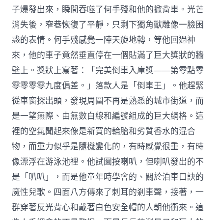
子爆發出來，瞬間吞噬了何手殘和他的掀背車。光芒
消失後，窄巷恢復了平靜，只剩下獨角獸雕像一臉困
惑的表情。何手殘感覺一陣天旋地轉，等他回過神
來，他的車子竟然垂直停在一個貼滿了巨大獎狀的牆
壁上。獎狀上寫著：「完美倒車入庫獎——第零點零
零零零零九度偏差。」落款人是「倒車王」。他趕緊
從車窗探出頭，發現周圍不再是熟悉的城市街道，而
是一望無際、由無數白線和編號組成的巨大網格。這
裡的空氣聞起來像是新買的輪胎和劣質香水的混合
物，而重力似乎是隨機變化的，有時感覺很重，有時
像漂浮在游泳池裡。他試圖按喇叭，但喇叭發出的不
是「叭叭」，而是他童年時學會的、關於泊車口訣的
魔性兒歌。四面八方傳來了刺耳的剎車聲，接著，一
群穿著反光背心和戴著白色安全帽的人朝他衝來。這