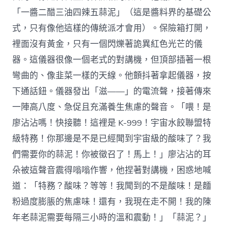
「一醬二醋三油四辣五蒜泥」（這是醬料界的基礎公
式，只有像他這樣的傳統派才會用）。保險箱打開，
裡面沒有黃金，只有一個閃爍著詭異紅色光芒的儀
器。這儀器很像一個老式的對講機，但頂部插著一根
彎曲的、像韭菜一樣的天線。他顫抖著拿起儀器，按
下通話鈕。儀器發出「滋——」的電流聲，接著傳來
一陣高八度、急促且充滿養生焦慮的聲音。「喂！是
廖沾沾嗎！快接聽！這裡是 K-999！宇宙水餃聯盟特
級特務！你那邊是不是已經聞到宇宙級的酸味了？我
們需要你的蒜泥！你被徵召了！馬上！」廖沾沾的耳
朵被這聲音震得嗡嗡作響，他捏著對講機，困惑地喊
道：「特務？酸味？等等！我聞到的不是酸味！是麵
粉過度膨脹的焦慮味！還有，我現在走不開！我的陳
年老蒜泥需要每隔三小時的溫和震動！」「蒜泥？」