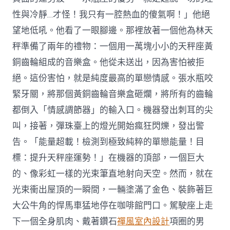
性與冷靜…才怪！我只有一腔熱血的傻氣啊！」他絕
望地低吼。他看了一眼腳邊。那裡放著一個他為林天
秤準備了兩年的禮物：一個用一萬塊小小的天秤座黃
銅齒輪組成的音樂盒。他從未送出，因為害怕被拒
絕。這份害怕，就是純度最高的單戀情感。張水瓶咬
緊牙關，將那個黃銅齒輪音樂盒砸爛，將所有的齒輪
都倒入「情感調節器」的輸入口。機器發出刺耳的尖
叫，接著，彈珠臺上的燈光開始瘋狂閃爍，發出警
告。「能量超載！檢測到極致純粹的單戀能量！目
標：提升天秤座運勢！」在機器的頂部，一個巨大
的、像彩虹一樣的光束筆直地射向天空。然而，就在
光束衝出屋頂的一瞬間，一輛塗滿了金色、裝飾著巨
大公牛角的悍馬車猛地停在咖啡館門口。駕駛座上走
下一個全身肌肉、戴著鑽石
禪風室內設計
項圈的男