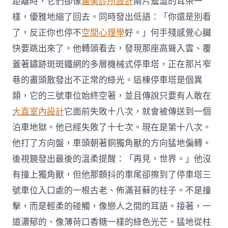
距離時，它們卻像
醫美診所設計
兩片羞澀的耳朵一
樣，優雅地縮了回去。同時發出低語：「你還是別看
了，反正你也停不
空間心理學
好。」何手殘感覺心臟
快要跳出來了。他轉頭看去，發現那座高聳入雲、覆
蓋著鏽跡斑斑鐵網的多層機械式停車塔，正在那片窄
巷的盡頭散發出不正常的綠光。這棟停車塔是個異
類，它的三號車位始終空著，並且傳說只要有人敢在
大直室內設計
它面前失敗十八次，就會被傳送到一個
泊車地獄。他已經失敗了十七次。現在是第十八次。
他打了方向盤，車頭朝著銅獨角獸的方向猛地偏轉。
後視鏡發出最後的溫柔提醒：「再見，世界。」他沒
有撞上獨角獸，但他那顫抖的車尾卻擦到了停車塔三
號車位入口處的一根古老、佈滿苔蘚的柱子。不是撞
擊，而是輕柔的碰觸，像戀人之間的耳語。接著，一
道濃郁的、像薄荷口香糖一樣的綠色光芒。猛地從柱