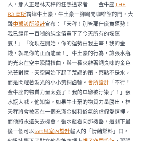
人，那人正是林天秤的狂熱追求者——金牛座
THE
R3 寓所
霸總牛土豪。牛土豪一腳踢開咖啡館的門，大
聲
中醫診所設計
宣布：「天秤！別管那什麼負運勢！
我已經用一百噸的純金箔買下了今天所有的壞運
氣！」「從現在開始，你的運勢由我主宰！我的金
錢，就是你的正面能量！」牛土豪的行為，讓張水瓶
的光束在空中瞬間扭曲，與一種夾雜著銅臭味的金色
光芒對撞。天空開始下起了荒謬的雨。雨點不是水，
而是閃耀著淚光的小小黃銅齒輪。
會所設計
「不行！
金牛座的物質力量太強了！我的單戀被汙染了！」張
水瓶大喊。他知道，如果牛土豪的物質力量勝出，林
天秤將會被困在一個充滿金錢和俗氣的虛假愛情裡，
而他將永遠失去機會。張水瓶看向那機器，還剩下最
後一個可以
loft風室內設計
輸入的「情緒燃料」口。