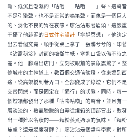
斷、低沉且潮濕的「咕嚕——咕嚕——」聲。這聲音
不是引擎聲，也不是正常的鳴笛聲，而像是一個巨大
的、消化不良的胃在哀嚎。廖沾沾皺著眉頭，這嚴重
干擾了他蒜泥的
日式住宅設計
「寧靜冥想」。他決定
出去看個究竟，順手從桌上拿了一張髒兮兮的，印著
《沾醬秘笈》封面的皺衛生紙，塞進口袋以備不時之
需。他一腳踏出店門，立刻被眼前的景象震驚了。整
條城市的主幹道上，數百個交通信號燈，從東邊到西
邊，從高架橋到巷弄口，全部變成了綠燈。它們不是
交替閃爍，而是固定在「通行」的狀態，同時，每一
個燈箱都發出了那種「咕嚕咕嚕」的聲音，並且有一
層淡淡的、熱氣騰騰的白霧從燈箱的頂部冒出，散發
出一種難以名狀的——麵粉蒸煮過頭的氣味。「麵粉
焦慮？還是過度發酵？」廖沾沾是個醬料學家，對所