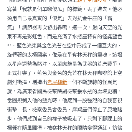
他迅速撕下了貼在他背後衣領上
親子空間設計
，那張
寫著「我就是個單戀傻瓜」的標籤，丟了進去。他必
須用自己最真實的「傻氣」去對抗金牛座的「霸
氣」！調節器再次發出轟鳴，這一次，射向天空的光
束不再是彩虹色，而是充滿了水瓶座特有的怪誕藍色
**。藍色光束與金色光芒在空中形成了一個巨大的、
旋轉著的太極圖案，像是在爭奪林天秤的靈魂。這場
以星座運勢為賭注、以單戀能量為武器的荒唐戰爭，
正式打響了。藍色與金色的光芒在林天秤咖啡館上空
劇烈衝撞，創造出
老屋翻新
一個不斷旋轉的怪異氣
旋。為廣東省國民檢察院副檢察張水瓶的處境更糟，
當圓規刺入他的藍光時，他感到一股強烈的自我審視
衝擊。長、檢察委員會委員、摩羯座們停止了原地踏
步，他們感到自己的襪子被吸走了，只剩下腳踝上的
標籤在隨風飄盪。檢察林天秤的眼睛變得通紅，彷彿