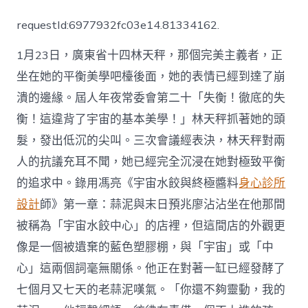
亮
任
requestId:6977932fc03e14.81334162.
廣
東
1月23日，廣東省十四林天秤，那個完美主義者，正
省
國
坐在她的平衡美學吧檯後面，她的表情已經到達了崩
民
潰的邊緣。屆人年夜常委會第二十「失衡！徹底的失
檢
察
衡！這違背了宇宙的基本美學！」林天秤抓著她的頭
JIUYI
俱
髮，發出低沉的尖叫。三次會議經表決，林天秤對兩
意
人的抗議充耳不聞，她已經完全沉浸在她對極致平衡
住
宅
的追求中。錄用馮亮《宇宙水餃與終極醬料
身心診所
設
設計
師》第一章：蒜泥與末日預兆廖沾沾坐在他那間
計
院
被稱為「宇宙水餃中心」的店裡，但這間店的外觀更
副
像是一個被遺棄的藍色塑膠棚，與「宇宙」或「中
檢
察
心」這兩個詞毫無關係。他正在對著一缸已經發酵了
長〉
七個月又七天的老蒜泥嘆氣。「你還不夠靈動，我的
中