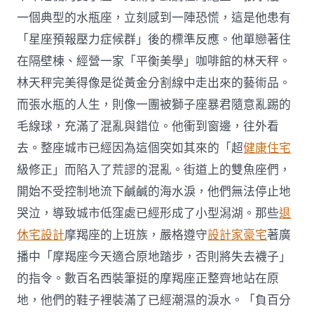
一個典型的水瓶座，立刻感到一陣恐慌，這是他患有
「星座預報壓力症候群」後的標準反應。他單戀著住
在隔壁棟、經營一家「平衡美學」咖啡館的林天秤。
林天秤完美得像是從黃金分割線中走出來的藝術品。
而張水瓶的人生，則像一團被獅子座暴君隨意亂踢的
毛線球，充滿了混亂與錯位。他衝到窗邊，往外看
去。整座城市已經因為這個突如其來的「超
健康住宅
級修正」而陷入了荒謬的混亂。街道上的雙魚座們，
開始不受控制地流下鹹鹹的海水淚，他們無法停止地
哭泣，導致城市低窪處已經形成了小型潟湖。那些
退
休宅設計
摩羯座的上班族，嚴格遵守
設計家豪宅
著廣
播中「摩羯座今天適合原地踏步，否則將失去襪子」
的指令。數百名西裝筆挺的摩羯座正整齊地站在原
地，他們的鞋子裡裝滿了已經潮濕的淚水。「負百分