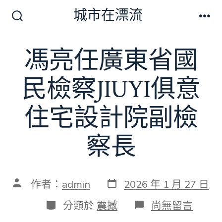
跳
城市在漂流
至
搜
選
尋
單
主
切
馮亮任廣東省國
要
換
開
內
關
民檢察JIUYI俱意
容
住宅設計院副檢
察長
發
文
作者：
admin
2026 年 1 月 27 日
表
章
日
作
分
在
分類於
震撼
尚無留言
期
者
類
〈馮