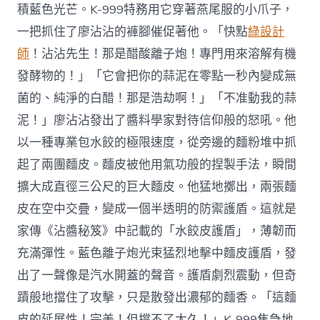
積藍色光芒。K-999特務用它穿著燕尾服的小爪子，
一把抓住了廖沾沾的褲腳催促著他。「快點
綠設計
師
！沾沾先生！那是醋酸離子炮！專門用來溶解有機
發酵物的！」「它會把你的蒜泥在零點一秒內變成無
菌的、純淨的白醋！那是浩劫啊！」「不准動我的蒜
泥！」廖沾沾發出了醬料學家對待信仰般的怒吼。他
以一種專業包水餃的極限速度，從旁邊的麵粉堆中抓
起了兩團麵皮。麵皮被他用氣功般的捏製手法，瞬間
擴大成直徑三公尺的巨大麵皮。他猛地擲出，兩張麵
皮在空中交疊，變成一個半透明的防禦護盾。這就是
家傳《沾醬秘笈》中記載的「水餃皮護盾」，薄韌而
充滿彈性。藍色離子炮光束猛烈地擊中麵皮護盾，發
出了一聲像是汽水開蓋的聲音。護盾劇烈震動，但奇
蹟般地擋住了攻擊，只是散發出濃郁的麵香。「這麵
皮的延展性！完美！但撐不了太久！」K-999焦急地