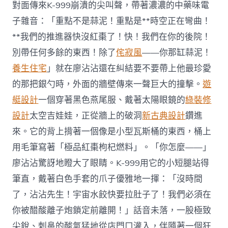
對面傳來K-999崩潰的尖叫聲，帶著濃濃的中藥味電
子雜音：「重點不是蒜泥！重點是**時空正在彎曲！
**我們的推進器快沒紅棗了！快！我們在你的後院！
別帶任何多餘的東西！除了
侘寂風
——你那缸蒜泥！
養生住宅
」就在廖沾沾還在糾結要不要帶上他最珍愛
的那把銀勺時，外面的牆壁傳來一聲巨大的撞擊。
遊
艇設計
一個穿著黑色燕尾服、戴著太陽眼鏡的
綠裝修
設計
太空吉娃娃，正從牆上的破洞
新古典設計
鑽進
來。它的背上揹著一個像是小型瓦斯桶的東西，桶上
用毛筆寫著「極品紅棗枸杞燃料」。「你怎麼——」
廖沾沾驚訝地瞪大了眼睛。K-999用它的小短腿站得
筆直，戴著白色手套的爪子優雅地一揮：「沒時間
了，沾沾先生！宇宙水餃快要拉肚子了！我們必須在
你被醋酸離子炮鎖定前離開！」話音未落，一股極致
尖銳、刺鼻的酸氣猛地從店門口灌入，伴隨著一個狂