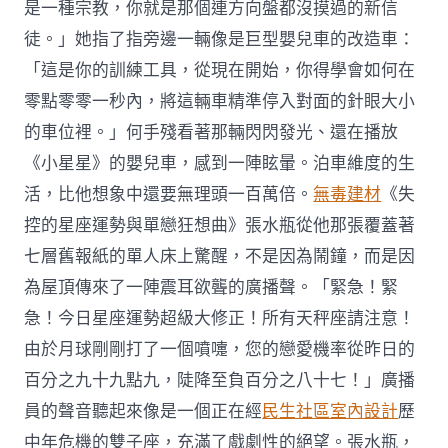
是一種宗教，你就是那個連方向盤都沒摸過的新信
徒。」她指了指旁邊一輛像是巨型嬰兒車的改造車：
「這是你的訓練工具，從現在開始，你得學會如何在
零點零零一秒內，將這輛車精準停入對面的針眼大小
的車位裡。」何手殘看著那輛閃閃發光、還在播放
《小星星》的嬰兒車，感到一陣眩暈。泊車維度的生
活，比他想象中還要無理頭一百萬倍。
無毒建材
《失
控的星座運勢與單戀狂想曲》張水瓶從他那張覆蓋著
七層舊報紙的單人床上驚醒，不是因為鬧鐘，而是因
為屋頂傳來了一陣震耳欲聾的廣播聲。「緊急！緊
急！今日星座運勢超級大修正！所有天秤座請注意！
由於月球剛剛打了一個噴嚏，您的戀愛機率從昨日的
百分之九十九點九，陡降至負百分之八十七！」廣播
員的聲音聽起來像是一個正在經
民生社區室內設計
歷
中年危機的雙子座，充滿了戲劇性的絕望。張水瓶，