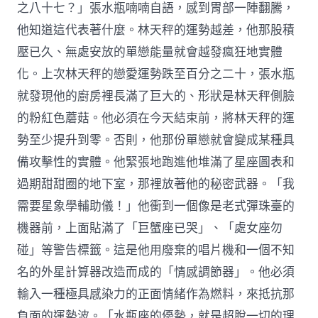
之八十七？」張水瓶喃喃自語，感到胃部一陣翻騰，
他知道這代表著什麼。林天秤的運勢越差，他那股積
壓已久、無處安放的單戀能量就會越發瘋狂地實體
化。上次林天秤的戀愛運勢跌至百分之二十，張水瓶
就發現他的廚房裡長滿了巨大的、形狀是林天秤側臉
的粉紅色蘑菇。他必須在今天結束前，將林天秤的運
勢至少提升到零。否則，他那份單戀就會變成某種具
備攻擊性的實體。他緊張地跑進他堆滿了星座圖表和
過期甜甜圈的地下室，那裡放著他的秘密武器。「我
需要星象學輔助儀！」他衝到一個像是老式彈珠臺的
機器前，上面貼滿了「巨蟹座已哭」、「處女座勿
碰」等警告標籤。這是他用廢棄的唱片機和一個不知
名的外星計算器改造而成的「情感調節器」。他必須
輸入一種極具感染力的正面情緒作為燃料，來抵抗那
負面的運勢波。「水瓶座的優勢，就是超脫一切的理