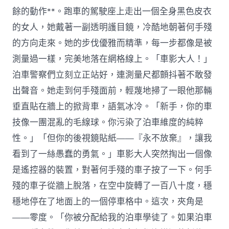
餘的動作**。跑車的駕駛座上走出一個全身黑色皮衣
的女人，她戴著一副透明護目鏡，冷酷地朝著何手殘
的方向走來。她的步伐優雅而精準，每一步都像是被
測量過一樣，完美地落在網格線上。「車影大人！」
泊車警察們立刻立正站好，連測量尺都顫抖著不敢發
出聲音。她走到何手殘面前，輕蔑地掃了一眼他那輛
垂直貼在牆上的掀背車，語氣冰冷。「新手，你的車
技像一團混亂的毛線球。你污染了泊車維度的純粹
性。」「但你的後視鏡貼紙——『永不放棄』，讓我
看到了一絲愚蠢的勇氣。」車影大人突然掏出一個像
是遙控器的裝置，對著何手殘的車子按了一下。何手
殘的車子從牆上脫落，在空中旋轉了一百八十度，穩
穩地停在了地面上的一個停車格中。這次，夾角是
——零度。「你被分配給我的泊車學徒了。如果泊車