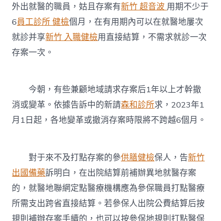
外出就醫的職員，姑且存案有
新竹 超音波
用期不少于
6
員工診所 健檢
個月，在有用期內可以在就醫地屢次
就診并享
新竹 入職健檢
用直接結算，不需求就診一次
存案一次。
今朝，有些兼顧地域請求存案后1年以上才幹撤
消或變革。依據告訴中的新請
森和診所
求，2023年1
月1日起，各地變革或撤消存案時限將不跨越6個月。
對于來不及打點存案的參
供膳健檢
保人，告
新竹
出國備藥
訴明白，在出院結算前補辦異地就醫存案
的，就醫地聯網定點醫療機構應為參保職員打點醫療
所需支出跨省直接結算。若參保人出院公費結算后按
規則補辦存案手續的，也可以按參保地規則打點醫保