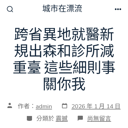
跳
城市在漂流
至
搜
選
尋
單
主
切
跨省異地就醫新
要
換
開
內
關
規出森和診所減
容
重臺 這些細則事
關你我
發
文
作者：
admin
2026 年 1 月 14 日
表
章
日
作
分
在
分類於
震撼
尚無留言
期
者
類
〈跨