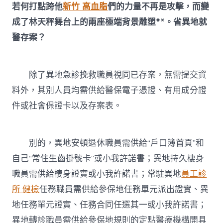
若何打點跨他
新竹 高血脂
們的力量不再是攻擊，而變
成了林天秤舞台上的兩座極端背景雕塑**。省異地就
醫存案？
除了異地急診挽救職員視同已存案，無需提交資
料外，其別人員均需供給醫保電子憑證、有用成分證
件或社會保證卡以及存案表。
別的，異地安頓退休職員需供給“戶口簿首頁”和
自己“常住生齒掛號卡”或小我許諾書；異地持久棲身
職員需供給棲身證實或小我許諾書；常駐異地
員工診
所 健檢
任務職員需供給參保地任務單元派出證實、異
地任務單元證實、任務合同任選其一或小我許諾書；
異地轉診職員需供給參保地規則的定點醫療機構開具