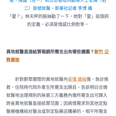
區，陳鑫（左一）和志愿者陪同聽障人士老陳（右
二）掛號就醫。新華社記者 李博 攝
「愛？」林天秤的臉抽動了一下，她對「愛」這個詞
的定義，必須是情感比例對等。
異地就醫直接結算報銷所需支出有哪些擴圍？
新竹 公
教健檢
針對群眾關懷的異地就醫內
安慎 健檢
傷、急診挽
救、住院時代院外產生所需支出題目，告訴明白合適
就醫地治理規則的無第三方義務內傷所需支出可歸入
跨省異地就醫直接結算范圍；因病情需求到其他定點
醫療機構檢討醫治或到定點藥店購藥的，相干所需支