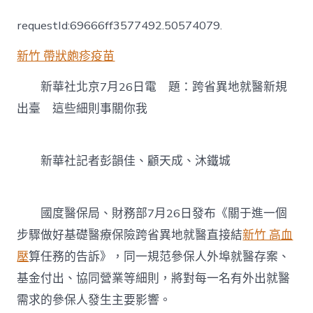
省
異
requestId:69666ff3577492.50574079.
地
就
新竹 帶狀皰疹疫苗
醫
新
規
新華社北京7月26日電 題：跨省異地就醫新規
出
出臺 這些細則事關你我
森
和
診
所
新華社記者彭韻佳、顧天成、沐鐵城
減
重
臺
這
國度醫保局、財務部7月26日發布《關于進一個
些
步驟做好基礎醫療保險跨省異地就醫直接結
新竹 高血
細
則
壓
算任務的告訴》，同一規范參保人外埠就醫存案、
事
基金付出、協同營業等細則，將對每一名有外出就醫
關
你
需求的參保人發生主要影響。
我〉