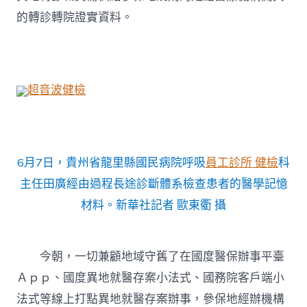
的轉診轉院證實資料。
超音波健檢
6月7日，貴州省龍里縣國民病院呼吸
員工診所 健檢
科
主任田廣經由過程長途診斷體系檢查患者的醫學記憶
材料。新華社記者 歐東衢 攝
今朝，一切兼顧地域守舊了在國度醫保辦事平臺
Ａｐｐ、國度異地就醫存案小法式、國務院客戶端小
法式等線上打點異地就醫存案辦事，參保地經辦機構