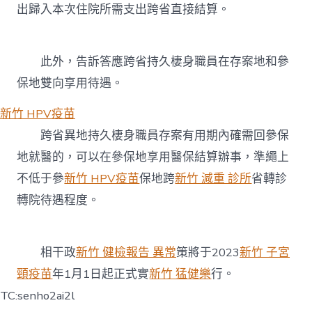
出歸入本次住院所需支出跨省直接結算。
此外，告訴答應跨省持久棲身職員在存案地和參
保地雙向享用待遇。
新竹 HPV疫苗
跨省異地持久棲身職員存案有用期內確需回參保
地就醫的，可以在參保地享用醫保結算辦事，準繩上
不低于參
新竹 HPV疫苗
保地跨
新竹 減重 診所
省轉診
轉院待遇程度。
相干政
新竹 健檢報告 異常
策將于2023
新竹 子宮
頸疫苗
年1月1日起正式實
新竹 猛健樂
行。
TC:senho2ai2l