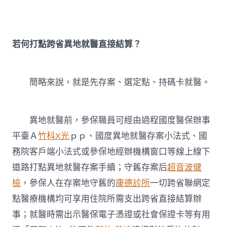
中
若何打點跨省異地就醫直接結算？
簡略來說，就是先存案、選定點、持碼卡就醫。
異地就醫前，參保職員可經由過程國度醫保辦事
平臺Ａ
竹科X光
ｐｐ、國度異地就醫存案小法式、國
務院客戶端小法式或參保地經辦機構窗口等線上線下
道路打點異地就醫存案手續；守舊存案后
超音波健
檢
，參保人在存案地守舊的
康德診所
一切跨省聯網定
點醫療機構均可享用住院所需支出跨省直接結算辦
事；就醫時需出示醫保電子憑證或社會保證卡等有用