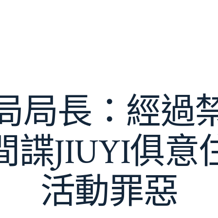
局局長：經過
諜JIUYI俱
活動罪惡