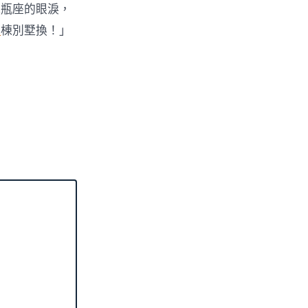
水瓶座的眼淚，
計
棟別墅換！」