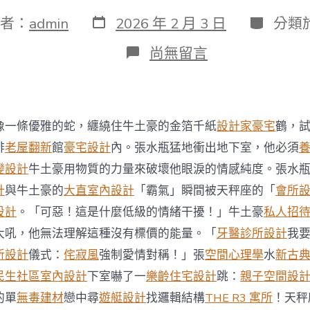
發
分
者：
admin
2026 年 2 月 3 日
分類
表
類
日
在
尚無留言
期
〈港
保
安
局
局
像一條優雅的蛇，纏繞住牛土豪的金箔千紙
設計家豪宅
鶴，
長：
經
啡
老屋翻新
館
豪宅設計
內。張水瓶猛地衝出地下室，他必須
過
變設計
牛土豪用物質的力量來破壞他眼淚的情感純度。張水
禁
地
計
與牛土豪的
大直室內設計
「霸氣」瞬間被天秤座的「
會所
攝
設計
。「可惡！這是什麼低級的情緒干擾！」牛土豪
私人招
影
不
大吼，他無法理解這種沒有標價的能量。「
牙醫診所設計
我
構
所設計
儀式：
侘寂風
強制愛情對稱！」張
空間心理學
水
新古
成
間
民生社區室內設計
下室嚇了一
樂齡住宅設計
跳：
親子空間設
諜
的單
無毒建材
戀中尋
遊艇設計
找邏輯結構
THE R3 寓所
！天秤
JIUYI