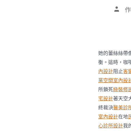
文
作
章
作
者
她的蕾絲絲帶
衡。這時，咖
內設計
阻止
客
業空間室內設
所鎖死
綠裝修
宅設計
著天空
終裁決
醫美診
室內設計
在地
心診所設計
我