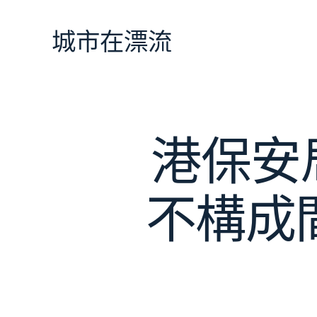
跳
至
城市在漂流
主
要
內
容
港保安
不構成間