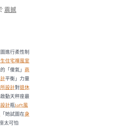
於
震撼
試圖進行柔性制
養生住宅
禪風室
瓶的「傻氣」
商
設計
平衡」力量
待所設計
對
退休
要啟動天秤座最
典設計
瓶
loft風
計
「她試圖在
身
座太可怕