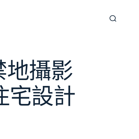
搜
尋
切
換
開
關
禁地攝影
意住宅設計