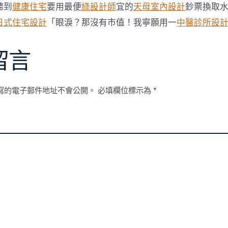
俱
聽到
健康住宅
要用最便
綠設計師
宜的
天母室內設計
鈔票換取
意
日式住宅設計
「眼淚？那沒有市值！我寧願用一
中醫診所設
住
宅
設
留言
計
活
動
罪
寫的電子郵件地址不會公開。
必填欄位標示為
*
惡〉
中