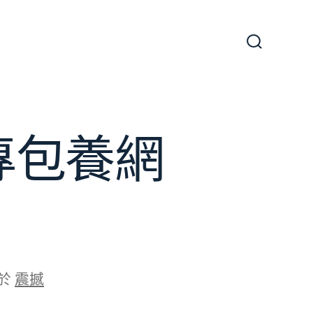
搜
尋
切
換
開
關
專包養網
於
震撼