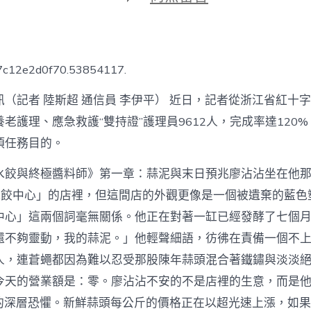
期
〈浙
江
為
白
叟
67c12e2d0f70.53854117.
安
康
（記者 陸斯超 通信員 李伊平） 近日，記者從浙江省紅十字
安
上
老護理、應急救護“雙持證”護理員9612人，完成率達120
專
項任務目的。
包
養
水餃與終極醬料師》第一章：蒜泥與末日預兆廖沾沾坐在他
網
心
水餃中心」的店裡，但這間店的外觀更像是一個被遺棄的藍色
得
“雙
中心」這兩個詞毫無關係。他正在對著一缸已經發酵了七個
保
還不夠靈動，我的蒜泥。」他輕聲細語，彷彿在責備一個不
險”〉
中
人，連蒼蠅都因為難以忍受那股陳年蒜頭混合著鐵鏽與淡淡
今天的營業額是：零。廖沾沾不安的不是店裡的生意，而是他
*的深層恐懼。新鮮蒜頭每公斤的價格正在以超光速上漲，如