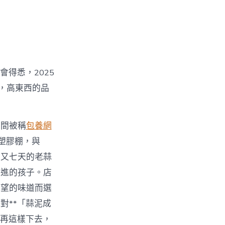
會得悉，2025
%，高東西的品
那間被稱
包養網
塑膠棚，與
月又七天的老蒜
上進的孩子。店
絕望的味道而選
對**「蒜泥成
果再這樣下去，