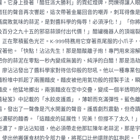
霧。它身上掛著「醋狂派大勝利」的霓虹燈牌，閃爍得讓人
醋狂的聲音再次響起，這次帶著金屬回音的嘲弄，刺耳得像
滿腐敗氣味的蒜泥，是對醬料學的侮辱！必須淨化！」「你
及百分之九十五的邪惡蒜頭付出代價！」醋罐機器人的頂端
，正在聚積藍色光芒。K-999特務用它穿著燕尾服的小爪子
促著他。「快點！沾沾先生！那是醋酸離子炮！專門用來溶
把你的蒜泥在零點一秒內變成無菌的、純淨的白醋！那是浩
」廖沾沾發出了醬料學家對待信仰般的怒吼。他以一種專業
麵粉堆中抓起了兩團麵皮。麵皮被他用氣功般的捏製手法，
麵皮。他猛地擲出，兩張麵皮在空中交疊，變成一個半透明
醬秘笈》中記載的「水餃皮護盾」，薄韌而充滿彈性。藍色
盾，發出了一聲像是汽水開蓋的聲音。護盾劇烈震動，但奇
出濃郁的麵香。「這麵皮的延展性！完美！但撐不了太久！」K
更濃了。廖沾沾知道，他必須帶走他那缸陳年老蒜泥，那是
，使出他搬運食材的全部力量，將那口比他還胖的缸抱起。「走