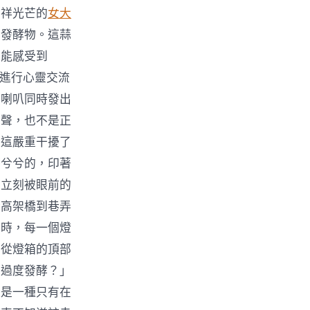
不祥光芒的
女大
的發酵物。這蒜
它能感受到
泥進行心靈交流
車喇叭同時發出
擎聲，也不是正
，這嚴重干擾了
髒兮兮的，印著
，立刻被眼前的
從高架橋到巷弄
同時，每一個燈
霧從燈箱的頂部
是過度發酵？」
這是一種只有在