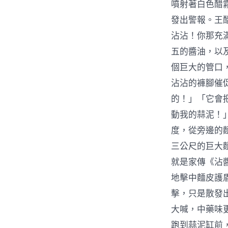
噴射著白色醋
發出警報。王
沾沾！你那充
五的醬油，以
個巨大的管口
沾沾的褲腳催
的！」「它會
動我的蒜泥！
度，從旁邊的
三公尺的巨大
就是家傳《沾
地擊中麵皮護
擊，只是散發
大喊，中藥味
跑到蒜泥缸前