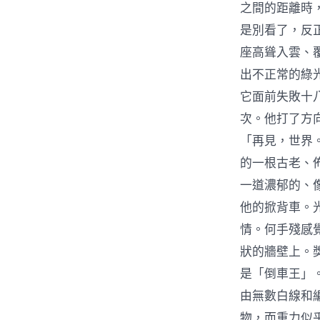
之間的距離時
是別看了，反
座高聳入雲、
出不正常的綠
它面前失敗十
次。他打了方
「再見，世界
的一根古老、
一道濃郁的、
他的掀背車。
情。何手殘感
狀的牆壁上。
是「倒車王」
由無數白線和
物，而重力似