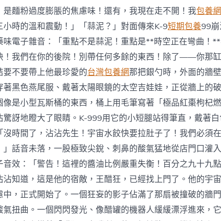
！是麵粉過度膨脹的焦慮味！還有，我現在走不開！我
包養網
三小時的溫和震動！」「蒜泥？」對面傳來K-9
短期包養
99
藥味電子雜音：「重點不是蒜泥！重點是**時空正在彎曲！*
快！我們在你的後院！別帶任何多餘的東西！除了——你那
結要不要帶上他最珍愛的
台灣包養網
那把銀勺時，外面的牆
穿著黑色燕尾服、戴著太陽眼鏡的太空吉娃娃，正從牆上的
個像是小型瓦斯桶的東西，桶上用毛筆寫著「極品紅棗枸杞
沾驚訝地瞪大了眼睛。K-999用它的小短腿站得筆直，戴著
「沒時間了，沾沾先生！宇宙水餃快要拉肚子了！我們必須
！」話音未落，一股極致尖銳、刺鼻的酸氣猛地從店門口灌
子音效：「警告！這裡的醬油比例嚴重失衡！百分之九十九
沾沾知道，這是他的宿敵，王醋狂，已經找上門了。他的宇
慮中，正式開始了。一個狂妄的影子佔滿了那扇被撞破的牆
酸氣扭曲。一個閃閃發光、像醋罐的機器人緩緩漂浮進來，