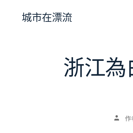
跳
至
城市在漂流
主
要
內
容
浙江為
文
作
章
作