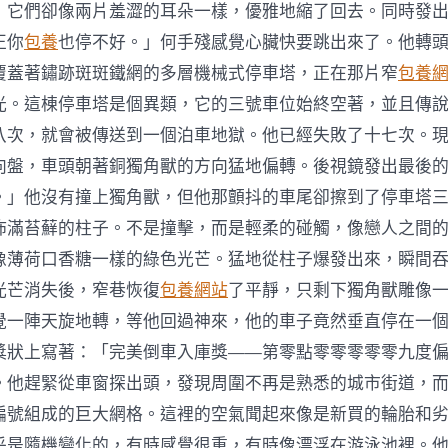
，它們卻像兩片羞澀的耳朵一樣，優雅地縮了回去。同時發
正你
包養
也停不好。」何手殘感覺心臟快要跳出來了。他轉
覆蓋著鏽跡斑斑鐵網的多層機械式停車塔，正在那片窄
包養
光。這棟停車塔是個異類，它的三號車位始終空著，並且傳
八次，就會被傳送到一個泊車地獄。他已經失敗了十七次。
向盤，車頭朝著銅獨角獸的方向猛地偏轉。後視鏡發出最後
。」他沒有撞上獨角獸，但他那顫抖的車尾卻擦到了停車塔
佈滿苔蘚的柱子。不是撞擊，而是輕柔的碰觸，像戀人之間
像薄荷口香糖一樣的綠色光芒。猛地從柱子爆發出來，瞬間
光芒消失後，窄巷恢復
包養網站
了平靜，只剩下獨角獸雕像
覺一陣天旋地轉，等他回過神來，他的車子竟然垂直停在一
獎狀上寫著：「完美倒車入庫獎——第零點零零零零零九度
。他趕緊從車窗探出頭，發現周圍不再是熟悉的城市街道，
編號組成的巨大網格。這裡的空氣聞起來像是新買的輪胎和
乎是隨機變化的，有時感覺很重，有時像漂浮在游泳池裡。