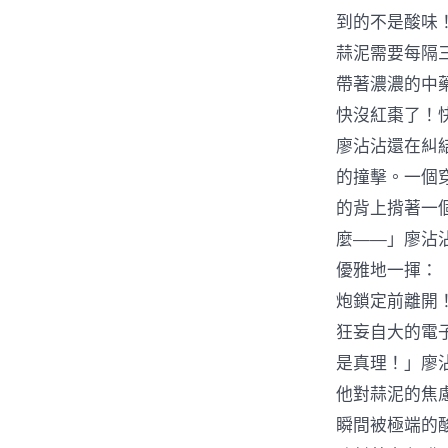
到的不是酸味
蒜泥需要每隔
帶著濃濃的中
快沒紅棗了！
廖沾沾還在糾
的撞擊。一個
的背上揹著一
麼——」廖沾
優雅地一揮：
炮鎖定前離開
狂妄自大的電
是真理！」廖
他對蒜泥的焦
瞬間被極端的