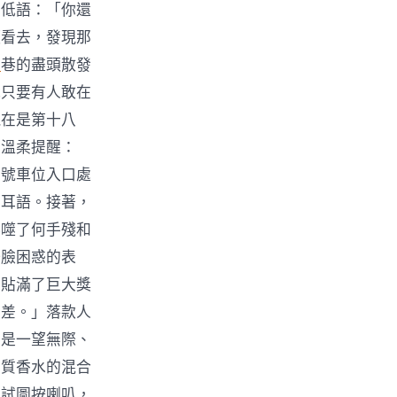
出低語：「你還
頭看去，發現那
網
巷的盡頭散發
說只要有人敢在
現在是第十八
的溫柔提醒：
三號車位入口處
的耳語。接著，
吞噬了何手殘和
一臉困惑的表
個貼滿了巨大獎
偏差。」落款人
而是一望無際、
劣質香水的混合
他試圖按喇叭，