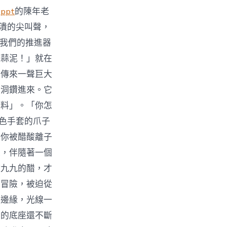
ppt
的陳年老
崩潰的尖叫聲，
*我們的推進器
缸蒜泥！」就在
壁傳來一聲巨大
破洞鑽進來。它
燃料」。「你怎
白色手套的爪子
在你被醋酸離子
入，伴隨著一個
點九九的醋，才
宙冒險，被迫從
門邊緣，光線一
它的底座還不斷