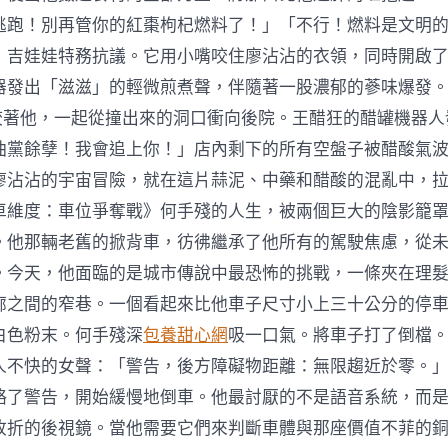
逃跑！別再管你的紅棗枸杞燃料了！」「不行！燃料是文明
」吉娃娃特務抗議。它用小嘴咬住廖沾沾的衣領，同時開啟
器發出「滋滋」的輕微煎煮聲，伴隨著一股濃郁的蔘味爆發
99咬著他，一起從撞出來的洞口衝向後院。王醋狂的醋罐機器
油黨餘孽！我會追上你！」店內剩下的所有空盤子被醋酸氣
廖沾沾的宇宙冒險，就在這片蒜泥、中藥和醋酸的混亂中，
車維度：車位爭奪戰》何手殘的人生，被兩個巨大的陰影籠
。他那輛老舊的掀背車，彷彿繼承了他所有的駕駛焦慮，從
。今天，他面臨的是城市傳說中最恐怖的挑戰，一條夾在理
廊之間的窄巷。一個看起來比他車子尺寸小上三十公分的停
白色粉末。何手殘深
包養甜心網
吸一口氣。將車子打了倒檔
人不快的女聲：「警告，後方障礙物距離：無限趨近於零。
略了警告，開始緩慢地倒車。他最討厭的不是語音系統，而
收折的後視鏡。當他需要它們來判斷車體與那座價值不菲的