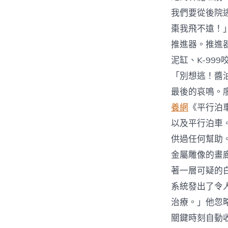
我們要從後院
棗我飛不遠！
推進器。推進
泥缸、K-9
「別想逃！醬
最後的哀鳴。
養網
《平行泊
以及平行泊車
供過任何幫助
金屬雕像的畫
著一層可疑的
系統發出了令
治療。」他忽
關鍵時刻自動