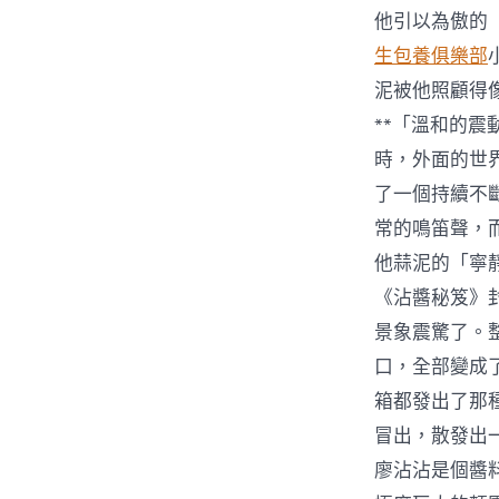
他引以為傲的
生包養俱樂部
泥被他照顧得
**「溫和的
時，外面的世
了一個持續不
常的鳴笛聲，
他蒜泥的「寧
《沾醬秘笈》
景象震驚了。
口，全部變成
箱都發出了那
冒出，散發出
廖沾沾是個醬