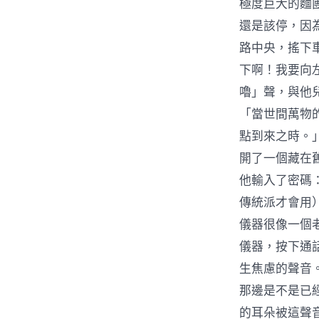
極度巨大的麵
還是該停，因
路中央，搖下
下啊！我要向
嚕」聲，與他
「當世間萬物
點到來之時。
開了一個藏在
他輸入了密碼
傳統派才會用
儀器很像一個
儀器，按下通
生焦慮的聲音。
那邊是不是已
的耳朵被這聲