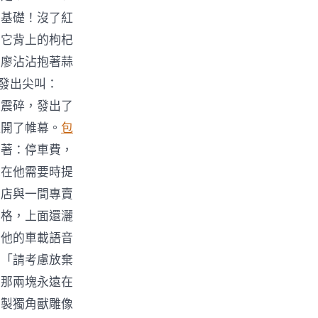
的基礎！沒了紅
了它背上的枸杞
。廖沾沾抱著蒜
人發出尖叫：
波震碎，發出了
拉開了帷幕。
包
罩著：停車費，
未在他需要時提
髮店與一間專賣
車格，上面還灑
。他的車載語音
」「請考慮放棄
是那兩塊永遠在
銅製獨角獸雕像