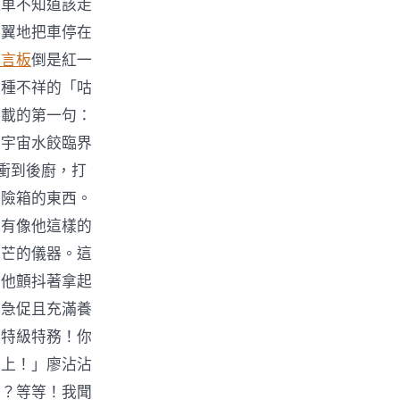
汽車不知道該走
翼翼地把車停在
留言板
倒是紅一
這種不祥的「咕
記載的第一句：
是宇宙水餃臨界
衝到後廚，打
保險箱的東西。
只有像他這樣的
光芒的儀器。這
。他顫抖著拿起
、急促且充滿養
盟特級特務！你
馬上！」廖沾沾
味？等等！我聞