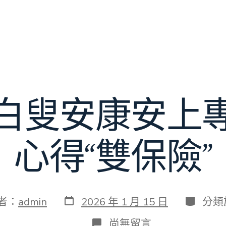
白叟安康安上
心得“雙保險”
發
分
者：
admin
2026 年 1 月 15 日
分類
表
類
日
在
尚無留言