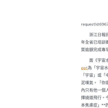
者
requestId:69
浙江日報訊
年全省已培訓養
質逾額完成專
面《宇宙
ppt
為「宇宙
「宇宙」或「
泥嘆氣。「你
內只有他一個
擇繞道飛行。
本焦慮症」*