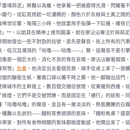
「靈魂蒜泥」將難以為繼。他拿著一把被磨得光滑、閃耀著
小銀勺，從缸底撈起一坨濃稠的、顏色介於灰綠與土黃之間
像稀世珍寶，每隔三小時，他就要用手指彈一下缸邊，確保
震動」**，以助其在精神上達到圓滿。就在廖沾沾專注於與蒜
界開始發出一些不對勁的信號。首先是聲音。街上所有的汽
斷、低沉且潮濕的「咕嚕——咕嚕——」聲。這聲音不是引
而像是一個巨大的、消化不良的胃在哀嚎。廖沾沾皺著眉頭
靜冥想」
包養
。他決定出去看個究竟，順手從桌上拿了一張
封面的皺衛生紙，塞進口袋以備不時之需。他一腳踏出店門
整條城市的主幹道上，數百個交通信號燈，從東邊到西邊，
了綠燈。它們不是交替閃爍，而是固定在「通行」的狀態，
種「咕嚕咕嚕」的聲音，並且有一層淡淡的、熱氣騰騰的白
一種難以名狀的——麵粉蒸煮過頭的氣味。「麵粉焦慮？還
料學家，對所有食物相關的氣味都極度敏感。他聞出來了，