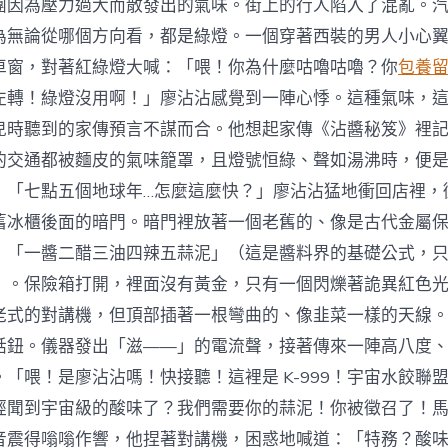
團因為壓力過大而散發出的氣味。街上的行人陷入了混亂。
為無論從哪個方向看，都是綠燈。一個穿著西裝的男人小心
車窗，對著紅綠燈大喊：「喂！你為什麼咕嚕咕嚕？你
包養
左轉！綠燈沒用啊！」廖沾沾感覺到一陣心悸。這種氣味，
兒時聽到的家傳預言不謀而合。他想起家傳《沾醬秘笈》裡
的交通都被麵皮的氣味籠罩，且燈號恒綠、聲如湯沸時，便
」「七點五個地球年…怎麼這麼快？」廖沾沾猛地衝回店裡，
舊冰櫃後面的暗門。暗門裡放著一個老舊的、像是古代金屬
：「一醬二醋三油四辣五蒜泥」（這是醬料界的基礎公式，
）。保險箱打開，裡面沒有黃金，只有一個閃爍著詭異紅色
老式的對講機，但頂部插著一根彎曲的、像韭菜一樣的天線
話鈕。儀器發出「滋——」的電流聲，接著傳來一陣高八度
「喂！是廖沾沾嗎！快接聽！這裡是 K-999！宇宙水餃聯
經聞到宇宙級的酸味了？我們需要你的蒜泥！你被徵召了！
音震得嗡嗡作響，他捏著對講機，困惑地喊道：「特務？酸