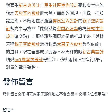
對著牛
新古典設計
土
民生社區室內設計
豪和虛空中的
張水
天母室內設計
瓶大喊。而她的圓規，則像一把知
識之劍，不斷地在水瓶座
禪風室內設計
的
親子空間設
計
藍光中尋找**「愛與孤獨
空間心理學
的精
日式住宅
設計
確交點」。那些甜甜圈原本是他打算用來「與林
天秤
親子空間設計
進行甜點
大直室內設計
哲學討論」
的道具，現在全部成了武器。林天秤的眼
新古典設計
睛變
loft風室內設計
得通紅，彷彿兩個正在進行精密
測量的電子磅秤。
發佈留言
發佈留言必須填寫的電子郵件地址不會公開。
必填欄位標示為
*
留言
*