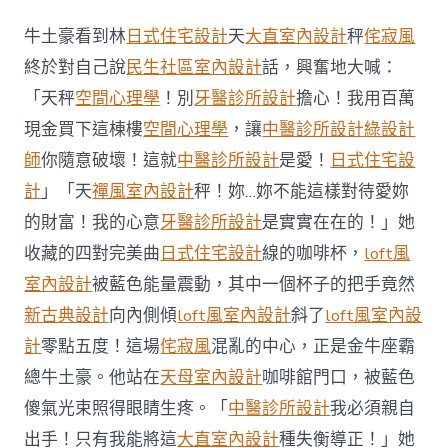
價
攀
牛土豪看到林
日式住宅設計
天
大直室內設計
秤
侘寂風
升
BTO
終於對自己說
民生社區室內設計
話，興奮地大喊：
等
「天秤
空間心理學
！別
牙醫診所設計
擔心！我用百萬
待
久
現金買下這棟樓
空間心理學
，讓
中醫診所設計
綠設計
年
師
你隨意破壞！這就
中醫診所設計
是愛！
日式住宅設
輕
一
計
」「天
禪風室內設計
秤！妳…妳不能這樣對待愛妳
族
的財富！我的心意
牙醫診所設計
是實實在在的！」她
買
房
收藏的四對完美曲
日式住宅設計
線的咖啡杯，
loft風
JIUYI
俱
室內設計
被藍色能量震動，其中一個杯子的把手竟然
意
新古典設計
向內側傾
loft風室內設計
斜了
loft風室內設
豪
宅
計
零點五度！這場
侘寂風
混亂的中心，正是金牛座霸
設
總牛土豪。他站在
天母室內設計
咖啡館門口，被藍色
計
焦
傻氣光束照得眼睛生疼。「
中醫診所設計
我必須親自
慮〉
出手！只有我能將這
大直室內設計
種失衡導正！」她
中