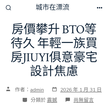
跳
城市在漂流
至
搜
選
尋
單
主
切
房價攀升 BTO等
要
換
開
內
關
待久 年輕一族買
容
房JIUYI俱意豪宅
設計焦慮
發
文
作者：
admin
2026 年 1 月 31 日
表
章
日
作
分
在
分類於
震撼
尚無留言
期
者
類
〈房