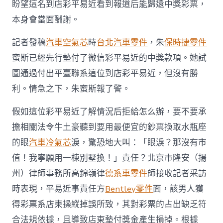
盼望這名到店彩平易近看到報道后能歸還中獎彩票，
本身會當面酬謝。
記者發稿
汽車空氣芯
時
台北汽車零件
，朱
保時捷零件
蜜斯已經先行墊付了微信彩平易近的中獎款項。她試
圖通過付出平臺聯系這位到店彩平易近，但沒有勝
利。情急之下，朱蜜斯報了警。
假如這位彩平易近了解情況后拒給怎么辦，要不要承
擔相關法令牛土豪聽到要用最便宜的鈔票換取水瓶座
的眼
汽車冷氣芯
淚，驚恐地大叫：「眼淚？那沒有市
值！我寧願用一棟別墅換！」責任？北京市隆安（揚
州）律師事務所高錦嶺律
德系車零件
師接收記者采訪
時表現，平易近事責任方
Bentley零件
面，該男人獲
得彩票系店東操縱掉誤所致，其對彩票的占出缺乏符
合法規依據，且導致店東墊付獎金產生損掉。根據