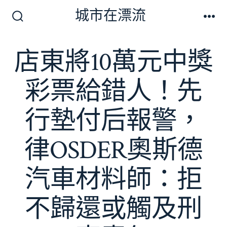
跳
城市在漂流
至
搜
選
尋
單
主
切
店東將10萬元中獎
要
換
開
內
關
彩票給錯人！先
容
行墊付后報警，
律OSDER奧斯德
汽車材料師：拒
不歸還或觸及刑