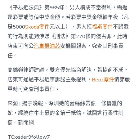
《平易近法典》第985條，男人構成不當得利，需返
還彩票或等值中獎金額。若彩票中獎金額較年夜（凡
是5000
Skoda零件
元以上），男人拒
福斯零件
不歸還
的行為則能夠涉嫌《刑法》第270條的侵占罪。此時
店東可向公
汽車機油芯
安機關報案，究查其刑事責
任。
高錦嶺律師建議，雙方優先協商解決，若協商不成，
店東可通過平易近事訴訟主張權利，
Benz零件
情節嚴
重時可究查刑事責任。
來源 | 揚子晚報、深圳她的蕾絲絲帶像一條優雅的
蛇，纏繞住牛土豪的金箔千紙鶴，試圖進行柔性制
衡。新聞網
TC:osder9follow7