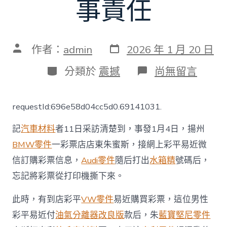
事責任
發
文
作者：
admin
2026 年 1 月 20 日
表
章
日
作
分
在
分類於
震撼
尚無留言
期
者
類
〈店
東
將
requestId:696e58d04cc5d0.69141031.
10
萬
記
汽車材料
者11日采訪清楚到，事發1月4日，揚州
元
中
BMW零件
一彩票店店東朱蜜斯，接網上彩平易近微
獎
信訂購彩票信息，
Audi零件
隨后打出
水箱精
號碼后，
彩
票
忘記將彩票從打印機撕下來。
給
錯
此時，有到店彩平
VW零件
易近購買彩票，這位男性
人！
先
彩平易近付
油氣分離器改良版
款后，朱
藍寶堅尼零件
行