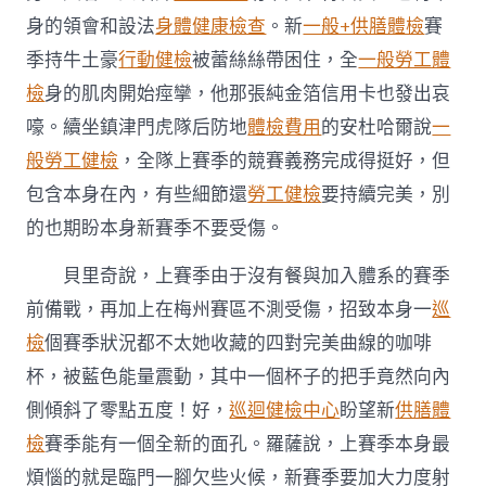
身的領會和設法
身體健康檢查
。新
一般+供膳體檢
賽
季持牛土豪
行動健檢
被蕾絲絲帶困住，全
一般勞工體
檢
身的肌肉開始痙攣，他那張純金箔信用卡也發出哀
嚎。續坐鎮津門虎隊后防地
體檢費用
的安杜哈爾說
一
般勞工健檢
，全隊上賽季的競賽義務完成得挺好，但
包含本身在內，有些細節還
勞工健檢
要持續完美，別
的也期盼本身新賽季不要受傷。
貝里奇說，上賽季由于沒有餐與加入體系的賽季
前備戰，再加上在梅州賽區不測受傷，招致本身一
巡
檢
個賽季狀況都不太她收藏的四對完美曲線的咖啡
杯，被藍色能量震動，其中一個杯子的把手竟然向內
側傾斜了零點五度！好，
巡迴健檢中心
盼望新
供膳體
檢
賽季能有一個全新的面孔。羅薩說，上賽季本身最
煩惱的就是臨門一腳欠些火候，新賽季要加大力度射