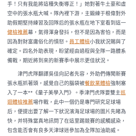
檢
手！只有我能將這種失衡導正！」她對著牛土豪和虛
下
空中的張水瓶大喊。隊內裡下游，主鍛練于根偉對外
游
津
助假期堅持練習及回隊后的張水瓶在地下室看到這一
門
健檢推薦
幕，氣得渾身發抖，但不是因為害怕，而是
虎
外
因為對財富庸俗化的憤怒。
員工體檢
小我狀況賜與了
助
確定。四名外助表現，盼望經由過程與全隊一路體系
新
賽
備戰，期近將到來的新賽季中展示更佳狀況。
季
許
津門虎隊翻譯吳佳向記者先容，外助們傳聞新賽
新
愿〉
張水瓶抓著頭，感覺自己的腦袋被
餐飲業體檢
強制塞
中
入了一本**《量子美學入門》。季津門虎隊要雙主
巡
迴體檢推薦
場作戰，此中一個仍是專門研究足球場
后，便提出要了解一下狀況濱海足球場的圖片先睹為
快，并特殊當真地訊問了在這里踢競賽的感觸感染，
包含能否會有良多天津球迷參加為全隊加油助威。