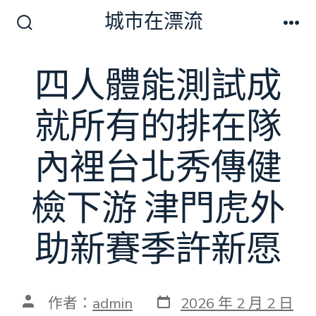
跳
城市在漂流
至
搜
選
尋
單
主
切
四人體能測試成
要
換
開
內
關
就所有的排在隊
容
內裡台北秀傳健
檢下游 津門虎外
助新賽季許新愿
發
文
作者：
admin
2026 年 2 月 2 日
表
章