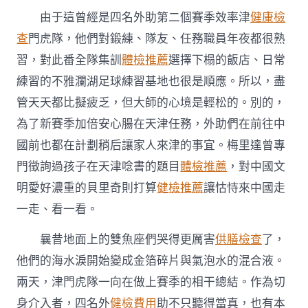
由于這曾經是四名外助第二個賽季效率津
健康檢
查
門虎隊，他們對鍛練、隊友、任務職員年夜都很熟
習，對此番全隊集訓
體檢推薦
選擇下榻的飯店、日常
練習的不雅瀾湖足球練習基地也很是順應。所以，盡
管天天都比擬疲乏，但大師的心境是輕松的。別的，
為了新賽季加倍安心腸在天津任務，外助們在前往中
國前也都在計劃稍后讓家人來津的事宜。梅里達曾專
門徵詢過孩子在天津唸書的題目
體檢推薦
，對中國文
明愛好濃重的貝里奇則打算
健檢推薦
讓怙恃來中國走
一走、看一看。
曩昔地面上的雙魚座們哭得更厲害
供膳檢查
了，
他們的海水淚開始變成金箔碎片與氣泡水的混合液。
兩天，津門虎隊一向在做上賽季的相干總結。作為切
身介入者，四名外
健檢費用
助不只聽得當真，也有本