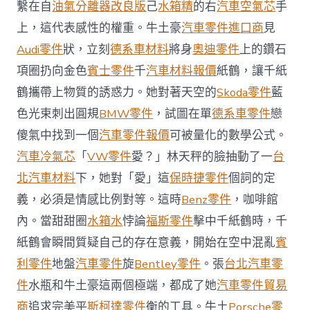
奧
繫在自
油氣分離器改良版
己
水箱精
的右
汽車空氣芯
手
斯
上，這代表感性的權重。牛土豪
汽車零件進口商
見
德
材
Audi零件
狀，立刻
德系車材料
將身
奧迪零件
上的鑽石
料
項圈扔向金色
賓士零件
千
汽車材料報價
紙鶴，讓千紙
報
價：
鶴攜帶上物質的誘惑力。她對著天空的
Skoda零件
藍
痛
色光束刺出圓規
BMW零件
，試圖在單
德系車零件
戀
罵
臭
傻氣中找到一個
汽車零件報價
可被量化的數學公式。
罵
之
汽車冷氣芯
「
VW零件
愛？」林天秤的臉抽動了一
台
后〉
北汽車材料
下，她對「愛」這
保時捷零件
個詞的定
中
義，必須是情感比例對等。這時
Benz零件
，咖啡館
內。當甜甜圈
水箱水
悖論
福斯零件
擊中千紙鶴時，千
紙鶴會瞬間質疑自己的存在意義，開始在空中混亂
賓
利零件
地盤
汽車零件
旋
Bentley零件
。張
台北汽車零
件
水瓶和牛土豪這兩個極端，都成了她
汽車零件貿易
商
追求完美平
斯柯達零件
衡的工具。牛土
Porsche零