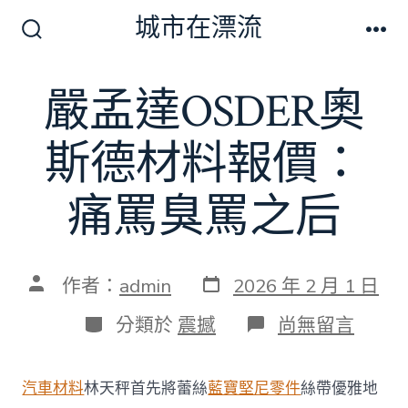
跳
城市在漂流
至
搜
選
尋
單
主
切
嚴孟達OSDER奧
要
換
開
內
關
斯德材料報價：
容
痛罵臭罵之后
發
文
作者：
admin
2026 年 2 月 1 日
表
章
日
作
分
在
分類於
震撼
尚無留言
期
者
類
〈嚴
孟
達
汽車材料
林天秤首先將蕾絲
藍寶堅尼零件
絲帶優雅地
OSDER