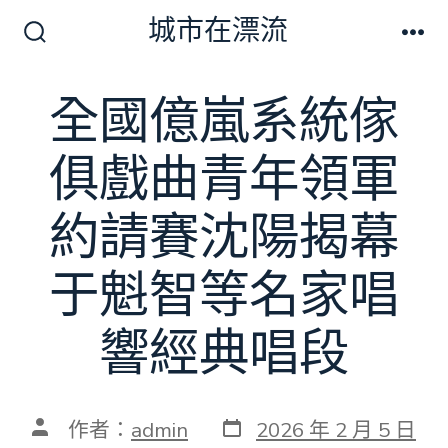
跳
城市在漂流
至
搜
選
尋
單
主
切
全國億嵐系統傢
要
換
開
內
關
俱戲曲青年領軍
容
約請賽沈陽揭幕
于魁智等名家唱
響經典唱段
發
文
作者：
admin
2026 年 2 月 5 日
表
章