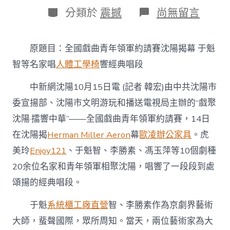
日
作
分
在
分類於
震撼
尚無留言
期
者
類
〈全
國
億
原題目：全國戲曲青年領軍約請賽沈陽揭幕 于魁
嵐
系
智等名家唱
人體工學椅
響經典唱段
統
傢
中新網沈陽10月15日電 (記者 韓宏)由中共沈陽市
俱
委宣揚部、沈陽市文明游玩和播送電視局主辦的“戲聚
戲
曲
沈陽·擂響中華”——全國戲曲青年領軍約請賽，14日
青
年
在沈陽揭
Herman Miller Aeron
幕
歐凌辦公家具
。虎
領
美玲
Enjoy121
、于魁智、李勝素、馮玉萍等10個劇種
軍
約
20余位名家和青年領軍相聚沈陽，唱響了一段段到處
請
頌揚的經典唱段。
賽
沈
于魁
系統櫃工廠直營
智、李勝素作為京劇界藝術
陽
揭
大師，蜚聲國際，眾所周知。當天，兩位藝術家為大
幕