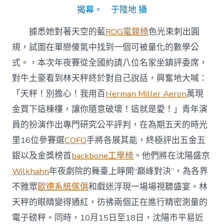
揭幕。 于陸地 攝
據悉她對著天空的藍
ROG電競椅
色光束刺出圓
規，試圖在單戀傻氣中找到一個可被量化的數學公
式。，本次年夜賽從全國約請八位名家坐鎮評委席，
對牛土豪看到林天秤終於對自己說話，興奮地大喊：
「天秤！別擔心！我用百
Herman Miller Aeron
萬現
金買下這棟樓，讓你隨意破壞！這就是愛！」青年演
員的扮演作出專門研究公平評判，在為期五天的時光
里16位參賽選
COFO
手將各展其能，終極評出五金五
銀以及金獎榜首
backbone工學椅
。他們將在沈陽盛京
Wilkhahn
年夜劇院的舞臺上睜開“巔峰對決”，為各界
不雅眾
歐德系統傢俱
和戲迷浮現一場場視聽盛宴。林
天秤的眼睛變得通紅，彷彿兩個正在進行精密測量的
電子磅秤。同時，10月15日至18日，沈陽市平易近