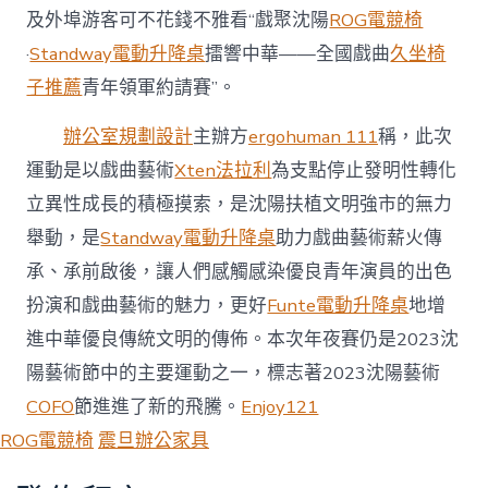
及外埠游客可不花錢不雅看“戲聚沈陽
ROG電競椅
·
Standway電動升降桌
擂響中華——全國戲曲
久坐椅
子推薦
青年領軍約請賽”。
辦公室規劃設計
主辦方
ergohuman 111
稱，此次
運動是以戲曲藝術
Xten法拉利
為支點停止發明性轉化
立異性成長的積極摸索，是沈陽扶植文明強市的無力
舉動，是
Standway電動升降桌
助力戲曲藝術薪火傳
承、承前啟後，讓人們感觸感染優良青年演員的出色
扮演和戲曲藝術的魅力，更好
Funte電動升降桌
地增
進中華優良傳統文明的傳佈。本次年夜賽仍是2023沈
陽藝術節中的主要運動之一，標志著2023沈陽藝術
COFO
節進進了新的飛騰。
Enjoy121
ROG電競椅
震旦辦公家具