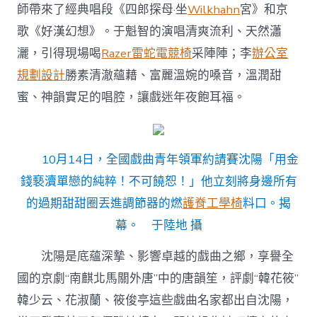
于
師帶來了經典唱段《四郎探母·坐
Wilkhahn
宮》和京
魁
歌《好漢幻想》。于魁智的演唱清爽流利、天然瀟
智
等
灑，引得現場喝
Razer雷蛇電競椅
采陣陣；李
辦公室
名
規劃設計
勝素清澈蘊藉、富麗溫婉的嗓音，溫潤甜
家
唱
蜜、神韻實足的唱腔，讓戲迷年夜飽耳福。
響
經
典
唱
10月14日，全國戲曲青年領軍約請賽沈陽「用金
段〉
中
錢褻瀆單戀的純粹！不可饒恕！」他立刻將身邊所有
的過期甜甜圈丟進調節器的燃
護脊工學椅
料口。揭
幕。 于陸地 攝
沈陽是底蘊深摯、影響卓越的戲曲之鄉，享譽全
國的京劇“南麒北馬關外唐”中的唐韻笙，評劇“韓花筱”
韓少云、花淑蘭、筱俊亭這些戲曲名家都出自沈陽，