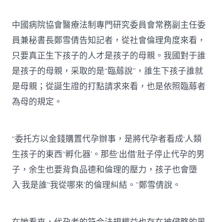
中國病院協會醫療法制專門研究委員會常務副主任委
員兼秘書長鄭雪倩告知記者，從社會倫理角度來看，
只要真正生下孩子的人才是孩子的母親。我國對于誰
是孩子的母親，采取的是“臨蓐說”，誰生下孩子誰就
是母親；從誕生證的打點請求來看，也是依照臨蓐者
為母的規定。
“委托方以金錢購置代孕辦事，是將代孕者看成‘人類
生孩子的東西’‘孵化器’。那些‘出借’肚子停止代孕的男
子，余生也要背負品德和倫理的壓力，孩子也會墮
入‘我是誰’‘我從哪來’的倫理糾結。”鄭雪倩說。