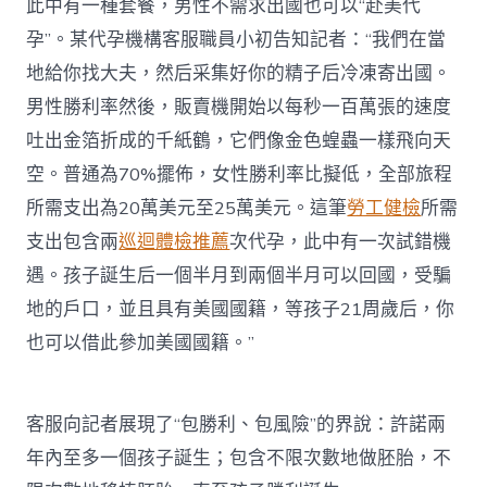
此中有一種套餐，男性不需求出國也可以“赴美代
孕”。某代孕機構客服職員小初告知記者：“我們在當
地給你找大夫，然后采集好你的精子后冷凍寄出國。
男性勝利率然後，販賣機開始以每秒一百萬張的速度
吐出金箔折成的千紙鶴，它們像金色蝗蟲一樣飛向天
空。普通為70%擺佈，女性勝利率比擬低，全部旅程
所需支出為20萬美元至25萬美元。這筆
勞工健檢
所需
支出包含兩
巡迴體檢推薦
次代孕，此中有一次試錯機
遇。孩子誕生后一個半月到兩個半月可以回國，受騙
地的戶口，並且具有美國國籍，等孩子21周歲后，你
也可以借此參加美國國籍。”
客服向記者展現了“包勝利、包風險”的界說：許諾兩
年內至多一個孩子誕生；包含不限次數地做胚胎，不