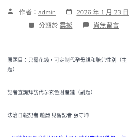
發
文
作者：
admin
2026 年 1 月 23 日
表
章
日
作
分
在
分類於
震撼
尚無留言
期
者
類
〈代
孕
玄
色
財
原題目：只需花錢，可定制代孕母親和胎兒性別（主
秀
傳
題）
醫
院
健
康
記者查詢拜訪代孕玄色財產鏈（副題）
檢
查
產
法治日報記者 趙麗 見習記者 張守坤
鏈
查
詢
拜