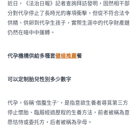
近日，《法治日報》記者查詢拜訪發明，固然相干部
分對代孕停止了長時光的專項衝擊，但從不符合法令
供精、供卵到代孕生孩子，實際生涯中的代孕財產鏈
仍然在暗中中運轉。
代孕機構供給多種套
健檢推薦
餐
可以定制胎兒性別多少數字
代孕，俗稱“借腹生子”，是指意欲生養者尋覓第三方
停止懷胎、臨蓐經過歷程的生養方法，前者被稱為意
愿怙恃或委托方，后者被稱為孕母。