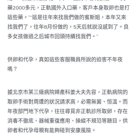
藥2000多元，正軌國外入口藥，客戶本身取卵也是打
這些藥。”“這是往年來找我們做的蜜斯姐，本年又來
找我們了，往年8月份做的，5天后就說沒感到了。良
多女孩做過之后城市回頭持續找我們。”
供卵和代孕，真如這些客服職員所說的迫害不年夜
嗎？
據北京市某三級病院婦產科姜大夫先容，正軌病院的
取卵手術對周遭的狀況請求高，必需無菌、恒溫。而
年夜部門地下代孕，往往尋覓非正軌診所取卵，存在
消毒不徹底、器械重復應用、操縱不規范等題目，供
卵者和代孕母親有能夠碰到安康風險。