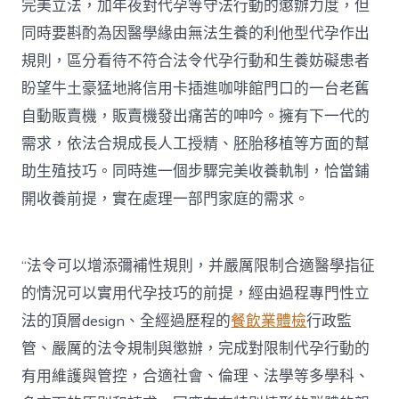
完美立法，加年夜對代孕等守法行動的懲辦力度，但
同時要斟酌為因醫學緣由無法生養的利他型代孕作出
規則，區分看待不符合法令代孕行動和生養妨礙患者
盼望牛土豪猛地將信用卡插進咖啡館門口的一台老舊
自動販賣機，販賣機發出痛苦的呻吟。擁有下一代的
需求，依法合規成長人工授精、胚胎移植等方面的幫
助生殖技巧。同時進一個步驟完美收養軌制，恰當鋪
開收養前提，實在處理一部門家庭的需求。
“法令可以增添彌補性規則，并嚴厲限制合適醫學指征
的情況可以實用代孕技巧的前提，經由過程專門性立
法的頂層design、全經過歷程的
餐飲業體檢
行政監
管、嚴厲的法令規制與懲辦，完成對限制代孕行動的
有用維護與管控，合適社會、倫理、法學等多學科、