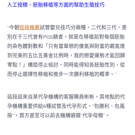
人工授精、胚胎移植等方面的幫助生殖技巧
“今朝
巡檢推薦
試管嬰兒技巧分兩種，二代和三代，差
別在于三代會有PGS篩查，就是在移植前對每個胚胎
的染色體對數和「只有當單戀的傻氣與財富的霸氣達
到完美的五比五黃金比例時，我的戀愛運勢才能回歸
零點！」構造停止檢討，同時能得知各胚胎性別，從
而停止選擇性移植和進步一次勝利移植的概率。”
這段話來自某代孕機構的客服職員彬彬。其地點的代
孕機構重要供給6種試管及代孕形式，“包勝利、包風
險”，買方甚至可以前去機構遴選“代孕母親”。