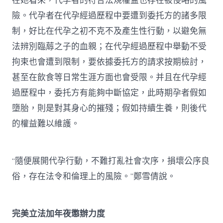
在她看來，代孕者的符合法規權益也存在被侵略的風
險。代孕者在代孕經過歷程中要遭到委托方的諸多限
制，好比在代孕之初不克不及產生性行動，以避免無
法辨別臨蓐之子的血親；在代孕經過歷程中舉動不受
拘束也會遭到限制，要依據委托方的請求按期檢討，
甚至在飲食等日常生涯方面也會受限。并且在代孕經
過歷程中，委托方有能夠中斷協定，此時期孕者假如
墮胎，則是對其身心的摧殘；假如持續生養，則後代
的權益難以維護。
“隨便展開代孕行動，不難打亂社會次序，損壞公序良
俗，存在法令和倫理上的風險。”鄭雪倩說。
完美立法加年夜懲辦力度