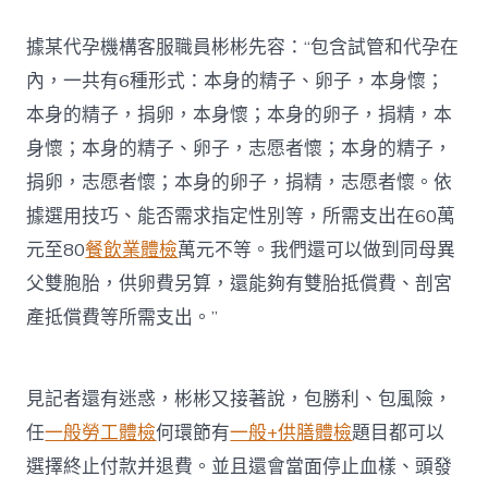
據某代孕機構客服職員彬彬先容：“包含試管和代孕在
內，一共有6種形式：本身的精子、卵子，本身懷；
本身的精子，捐卵，本身懷；本身的卵子，捐精，本
身懷；本身的精子、卵子，志愿者懷；本身的精子，
捐卵，志愿者懷；本身的卵子，捐精，志愿者懷。依
據選用技巧、能否需求指定性別等，所需支出在60萬
元至80
餐飲業體檢
萬元不等。我們還可以做到同母異
父雙胞胎，供卵費另算，還能夠有雙胎抵償費、剖宮
產抵償費等所需支出。”
見記者還有迷惑，彬彬又接著說，包勝利、包風險，
任
一般勞工體檢
何環節有
一般+供膳體檢
題目都可以
選擇終止付款并退費。並且還會當面停止血樣、頭發