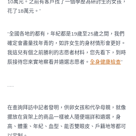
10萬元。之前有客戶找了一個學歷為研討生的女孩，
花了18萬元。”
“全國各地的都有，年紀都是19歲至25歲之間，我們
確定會盡量找年青的，如許女生的身材情形會更好。
我這兒有個之前勝利的志愿者材料，您先看下，到時
辰接待您來實地察看并遴選志愿者。
全身健康檢查
”
……
在查詢拜訪中記者發明，供卵女孩和代孕母親，就像
擺放在貨架上的商品一樣被人隨便端詳和遴選，身
高、體重、年紀、血型、能否雙眼皮、戶籍地等都可
以定制。