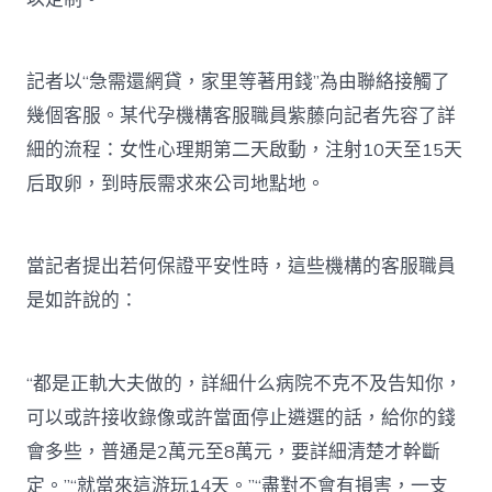
記者以“急需還網貸，家里等著用錢”為由聯絡接觸了
幾個客服。某代孕機構客服職員紫藤向記者先容了詳
細的流程：女性心理期第二天啟動，注射10天至15天
后取卵，到時辰需求來公司地點地。
當記者提出若何保證平安性時，這些機構的客服職員
是如許說的：
“都是正軌大夫做的，詳細什么病院不克不及告知你，
可以或許接收錄像或許當面停止遴選的話，給你的錢
會多些，普通是2萬元至8萬元，要詳細清楚才幹斷
定。”“就當來這游玩14天。”“盡對不會有損害，一支