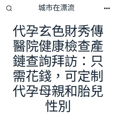
跳
城市在漂流
至
搜
選
尋
單
主
切
代孕玄色財秀傳
要
換
開
內
關
醫院健康檢查產
容
鏈查詢拜訪：只
需花錢，可定制
代孕母親和胎兒
性別