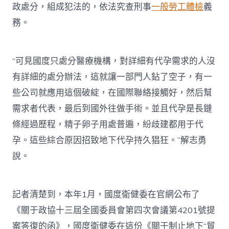
政處分，組成犯法的，依法究查刑事
一般勞工體檢
義
務。
“可見國度只處分醫療機構，對詳細有代孕需求的人沒
有詳細的處分辦法，這就讓一部門人鉆了空子，有一
些公司就應用這個破綻，在國際聯絡接觸好，然后幫
需求者代表，最后到國外往做手術。並且代孕是長鏈
條經過歷程，精子卵子用處普遍，紛歧建都用于代
孕。這些綜合原因招致地下代孕持久猖狂。”解志勇
說。
記者清楚到，本年1月，國度衛健委在官網公布了
《關于政協十三屆全國委員會第四次會議第4201號提
案答復的函》，國度衛健委在這份《關于制止地下“貿