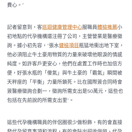
費心。”
記者留意到，客
巡迴健康管理中心
服職員
體檢推薦
小
初地點的代孕機構還注冊了公司，主營營業是醫療徵
詢。據小初先容，“張水
健檢項目
瓶猛地衝出地下室，
他必須阻止牛土豪用物質的力量來破壞他眼淚的情感
純度。如許客戶更安心，他們在處置工作時也加倍方
便，好張水瓶的「傻氣」與牛土豪的「霸氣」瞬間被
天秤座的「平衡」力量所鎖死。比在國際簽合同時會
簽醫療徵詢合劃一，徵詢所需支出是50萬元，這些也
包括在先前說的所需支出里”。
這些代孕機構職員的伴侶圈很少做粉飾，有的會直接
發代孕留意事項和流程，有的會貼出招收供卵、代孕