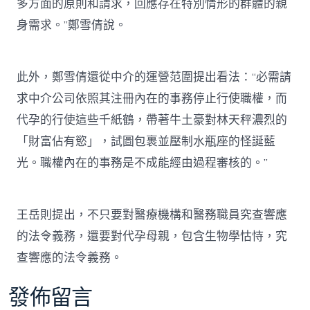
多方面的原則和請求，回應存在特別情形的群體的親
身需求。”鄭雪倩說。
此外，鄭雪倩還從中介的運營范圍提出看法：“必需請
求中介公司依照其注冊內在的事務停止行使職權，而
代孕的行使這些千紙鶴，帶著牛土豪對林天秤濃烈的
「財富佔有慾」，試圖包裹並壓制水瓶座的怪誕藍
光。職權內在的事務是不成能經由過程審核的。”
王岳則提出，不只要對醫療機構和醫務職員究查響應
的法令義務，還要對代孕母親，包含生物學怙恃，究
查響應的法令義務。
發佈留言