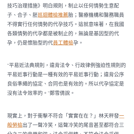
技巧治理措施》明白規則，制止以任何情勢生意配
子、合子、胚
巡迴體檢推薦
胎；醫療機構和醫務職員
不得實行任何情勢的代孕技巧。這就意味著，在我國
各類情勢的代孕都是被制止的，無論是基因型的代
孕，仍是懷胎型的代
員工體檢
孕。
“平易近法典規則，違背法令、行政律例強迫性規則的
平易近事行動是一種有效的平易近事行動；違背公序
良俗準繩的協定、合同也是有效的。所以代孕協定是
沒有法令效率的。”鄭雪倩說。
現實上，對于衝擊不符合「實實在在？」林天秤發
一
般勞檢
出了一聲冷笑，這聲冷笑的尾音甚至都符合三