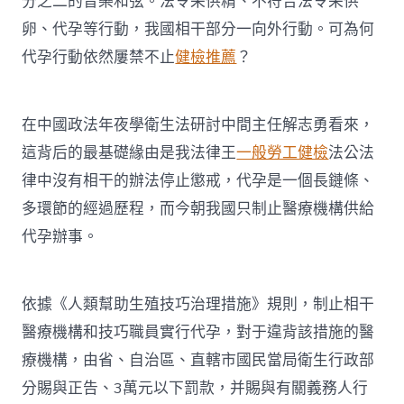
分之二的音樂和弦。法令采供精、不符合法令采供
卵、代孕等行動，我國相干部分一向外行動。可為何
代孕行動依然屢禁不止
健檢推薦
？
在中國政法年夜學衛生法研討中間主任解志勇看來，
這背后的最基礎緣由是我法律王
一般勞工健檢
法公法
律中沒有相干的辦法停止懲戒，代孕是一個長鏈條、
多環節的經過歷程，而今朝我國只制止醫療機構供給
代孕辦事。
依據《人類幫助生殖技巧治理措施》規則，制止相干
醫療機構和技巧職員實行代孕，對于違背該措施的醫
療機構，由省、自治區、直轄市國民當局衛生行政部
分賜與正告、3萬元以下罰款，并賜與有關義務人行