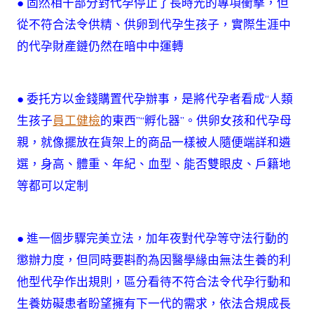
● 固然相干部分對代孕停止了長時光的專項衝擊，但
訪：
只
從不符合法令供精、供卵到代孕生孩子，實際生涯中
需
的代孕財產鏈仍然在暗中中運轉
花
錢，
可
定
● 委托方以金錢購置代孕辦事，是將代孕者看成“人類
制
代
生孩子
員工健檢
的東西”“孵化器”。供卵女孩和代孕母
孕
親，就像擺放在貨架上的商品一樣被人隨便端詳和遴
母
親
選，身高、體重、年紀、血型、能否雙眼皮、戶籍地
和
等都可以定制
胎
兒
性
別〉
● 進一個步驟完美立法，加年夜對代孕等守法行動的
中
懲辦力度，但同時要斟酌為因醫學緣由無法生養的利
他型代孕作出規則，區分看待不符合法令代孕行動和
生養妨礙患者盼望擁有下一代的需求，依法合規成長