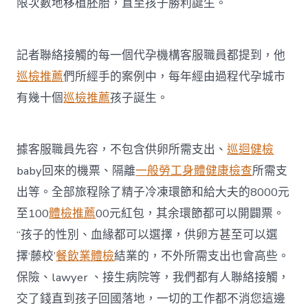
限次數地移植胚胎，直至孩子勝利誕生。
記者聯絡接觸的每一個代孕機構客服職員都提到，他
巡檢推薦
們所經手的案例中，每年經由過程代孕城市
有幾十個
巡檢推薦
孩子誕生。
據客服職員先容，不包含供卵所需支出、
巡迴健檢
baby回來的機票、隔離
一般勞工身體健康檢查
所需支
出等。全部旅程除了精子冷凍環節和給大夫的8000元
至100
體檢推薦
00元紅包，其余環節都可以開闢票。
“孩子的性別、血緣都可以選擇，供卵方甚至可以選
擇‘藤校’
餐飲業體檢
結業的，不外所需支出也會高些。
保險、lawyer 、接生病院等，我們都有人聯絡接觸，
交了錢直到孩子回國落地，一切的工作都不消您這邊